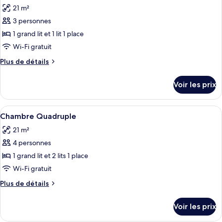
toutes
chambre
une
21 m²
Chambre,
les
place
2
3 personnes
photos
lits
pour
1 grand lit et 1 lit 1 place
une
ce
place
Wi-Fi gratuit
type
Plus
Plus de détails
de
de
chambre :
détails
Voir les prix
sur
Chambre
le
Triple
type
Afficher
Une chambre d’hôtel avec un lit, une t
5
de
Chambre Quadruple
toutes
chambre
21 m²
Chambre
les
Triple
4 personnes
photos
pour
1 grand lit et 2 lits 1 place
ce
Wi-Fi gratuit
type
Plus
Plus de détails
de
de
chambre :
détails
Voir les prix
sur
Chambre
le