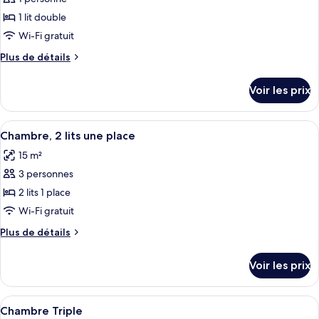
photos
pour
1 lit double
ce
Wi-Fi gratuit
type
Plus
Plus de détails
de
de
chambre :
détails
Voir les prix
sur
Chambre
le
Simple
type
Afficher
Un lit recouvert d’une courtepointe b
3
de
Chambre, 2 lits une place
toutes
chambre
15 m²
Chambre
les
Simple
3 personnes
photos
pour
2 lits 1 place
ce
Wi-Fi gratuit
type
Plus
Plus de détails
de
de
chambre :
détails
Voir les prix
sur
Chambre,
le
2
type
Afficher
Une chambre d’hôtel comprenant un lit
lits
5
de
Chambre Triple