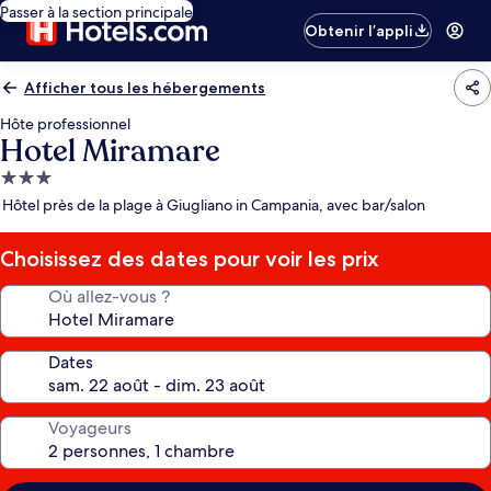
Passer à la section principale
Obtenir l’appli
Afficher tous les hébergements
Hôte professionnel
Hotel Miramare
Hébergement
3.0 étoiles
Hôtel près de la plage à Giugliano in Campania, avec bar/salon
Choisissez des dates pour voir les prix
Où allez-vous ?
Dates
Voyageurs