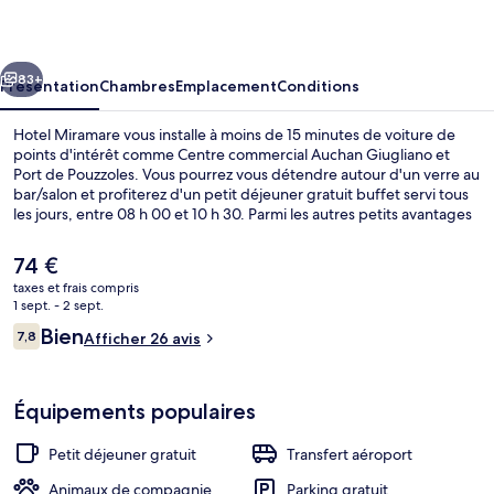
cédent
Suivant
83+
Présentation
Chambres
Emplacement
Conditions
Hotel Miramare vous installe à moins de 15 minutes de voiture de
points d'intérêt comme Centre commercial Auchan Giugliano et
Port de Pouzzoles. Vous pourrez vous détendre autour d'un verre au
bar/salon et profiterez d'un petit déjeuner gratuit buffet servi tous
les jours, entre 08 h 00 et 10 h 30. Parmi les autres petits avantages
de cet hébergement figurent un snack-bar/une épicerie fine, une
terrasse et un jardin.
Le
74 €
prix
taxes et frais compris
actuel
1 sept. - 2 sept.
Façade de l’hébergement - soirée/nuit
est
Avis
Bien
7,8
Afficher 26 avis
de
7,8 sur 10
voyageurs
74 €.
Équipements populaires
Petit déjeuner gratuit
Transfert aéroport
Animaux de compagnie
Parking gratuit