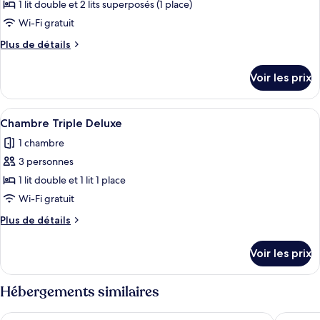
pour
1 lit double et 2 lits superposés (1 place)
ce
Wi-Fi gratuit
type
Plus
Plus de détails
de
de
chambre :
détails
Voir les prix
sur
Chambre
le
Quadruple
type
Afficher
Une chambre d’hôtel avec un lit, une a
Deluxe
4
de
Chambre Triple Deluxe
toutes
chambre
1 chambre
Chambre
les
Quadruple
3 personnes
photos
Deluxe
pour
1 lit double et 1 lit 1 place
ce
Wi-Fi gratuit
type
Plus
Plus de détails
de
de
chambre :
détails
Voir les prix
sur
Chambre
le
Triple
type
Hébergements similaires
Deluxe
de
chambre
Hotel Barbarella
Hotel V