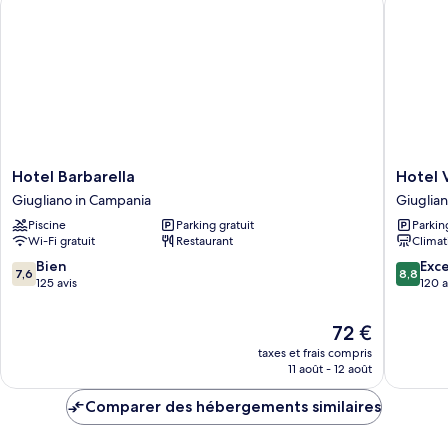
Chambre
Triple
Deluxe
Hotel
Hotel
Hotel Barbarella
Hotel 
Barbarella
Vogue
Giugliano in Campania
Giuglia
Giugliano
Giuglia
Piscine
Parking gratuit
Parkin
in
in
Wi-Fi gratuit
Restaurant
Climat
Campania
Campan
7.6
8.8
Bien
Exce
7,6
8,8
sur
sur
125 avis
120 a
10,
10,
Bien,
Excellen
Le
72 €
125 avis
120 avis
nouveau
taxes et frais compris
prix
11 août - 12 août
est
de
Comparer des hébergements similaires
72 €