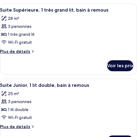
Quadruple
type
Afficher
Une chambre d’hôtel moderne avec un g
9
de
Suite Supérieure, 1 très grand lit, bain à remous
toutes
chambre
28 m²
Chambre
les
Quadruple
3 personnes
photos
pour
1 très grand lit
ce
Wi-Fi gratuit
type
Plus
Plus de détails
de
de
chambre :
détails
Voir les prix
sur
Suite
le
Supérieure,
type
Afficher
Une chambre d’hôtel avec un grand lit
1
8
de
Suite Junior, 1 lit double, bain à remous
toutes
chambre
très
25 m²
Suite
les
grand
Supérieure,
3 personnes
photos
lit,
1
pour
1 lit double
bain
très
ce
grand
Wi-Fi gratuit
à
lit,
type
remous
Plus
Plus de détails
bain
de
de
à