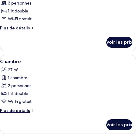
ce
3 personnes
type
1 lit double
de
Wi-Fi gratuit
chambre :
Plus
Plus de détails
Studio
de
détails
Voir les prix
sur
le
type
Afficher
Une chambre d’hôtel équipée d’un lit, 
10
de
Chambre
toutes
chambre
27 m²
Studio
les
1 chambre
photos
pour
2 personnes
ce
1 lit double
type
Wi-Fi gratuit
de
Plus
Plus de détails
chambre :
de
Chambre
détails
Voir les prix
sur
le