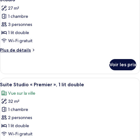
toutes
chambre
27 m²
Studio
les
1 chambre
photos
pour
3 personnes
ce
1 lit double
type
Wi-Fi gratuit
de
Plus
Plus de détails
chambre :
de
Studio
détails
Voir les prix
sur
le
type
Afficher
Une chambre d’hôtel avec un lit, un bu
21
de
Suite Studio « Premier », 1 lit double
toutes
chambre
Vue sur la ville
Studio
les
32 m²
photos
pour
1 chambre
ce
2 personnes
type
1 lit double
de
Wi-Fi gratuit
chambre :