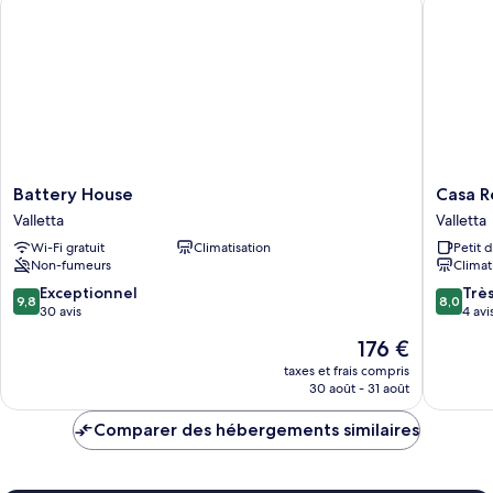
Chambre
Supérieure,
1
lit
double
Battery
Casa
Battery House
Casa R
House
Reale
Valletta
Valletta
Valletta
Valletta
Wi-Fi gratuit
Climatisation
Petit 
Non-fumeurs
Climat
9.8
8.0
Exceptionnel
Trè
9,8
8,0
sur
sur
30 avis
4 avi
10,
10,
Le
176 €
Exceptionnel,
Très
nouveau
30 avis
bien,
taxes et frais compris
prix
30 août - 31 août
4 avis
est
de
Comparer des hébergements similaires
176 €