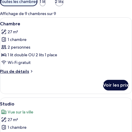
Toutes les chambres
1 lit
2 lits
disponibles
pour
Affichage de 9 chambres sur 9
les
Afficher
Un lit bien fait, recouvert d’une couv
11
Chambre
chambres
toutes
27 m²
les
1 chambre
photos
pour
2 personnes
ce
1 lit double OU 2 lits 1 place
type
Wi-Fi gratuit
de
Plus
Plus de détails
chambre :
de
Chambre
détails
Voir les prix
sur
le
type
Afficher
Une chambre d’hôtel équipée d’un lit, 
10
de
Studio
toutes
chambre
Vue sur la ville
Chambre
les
27 m²
photos
pour
1 chambre