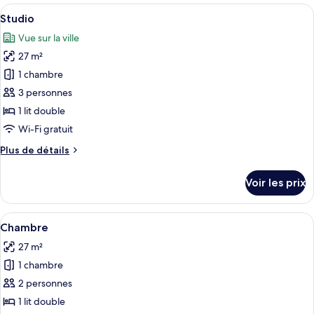
type
Afficher
Une chambre d’hôtel équipée d’un lit, 
13
de
Studio
toutes
chambre
Vue sur la ville
Chambre
les
27 m²
photos
pour
1 chambre
ce
3 personnes
type
1 lit double
de
Wi-Fi gratuit
chambre :
Plus
Plus de détails
Studio
de
détails
Voir les prix
sur
le
type
Afficher
Une chambre bien rangée, avec un lit,
17
de
Chambre
toutes
chambre
27 m²
Studio
les
1 chambre
photos
pour
2 personnes
ce
1 lit double