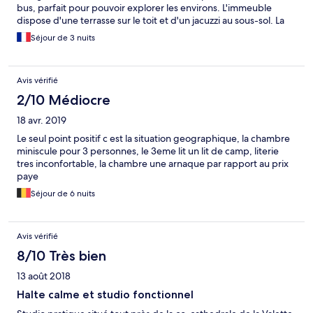
bus, parfait pour pouvoir explorer les environs. L'immeuble
dispose d'une terrasse sur le toit et d'un jacuzzi au sous-sol. La
chambre possède un coin cuisine, le frigo est toutefois un peu
Séjour de 3 nuits
bruyant pour la nuit et la chambre un peu sombre. Sinon rien à
redire, le personnel s'est montré très accueillant et disponible.
Avis vérifié
2/10 Médiocre
18 avr. 2019
Le seul point positif c est la situation geographique, la chambre
miniscule pour 3 personnes, le 3eme lit un lit de camp, literie
tres inconfortable, la chambre une arnaque par rapport au prix
paye
Séjour de 6 nuits
Avis vérifié
8/10 Très bien
13 août 2018
Halte calme et studio fonctionnel