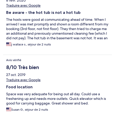
8 févr. 2020
Traduire avec Google
Be aware - the hot tub is not a hot tub
The hosts were good at communicating ahead of time. When I
arrived I was met promptly and shown a room different from my
booking (3rd floor, not first floor). They then tried to charge me
an additional and previously unmentioned cleaning fee (which I
did not pay). The hot tub in the basement was not hot. It was an
unheated tub of water, and while there were jets, there was no
j wallace s., séjour de 2 nuits
way to make it warm. This was my most expensive
accommodation in Malta, and I choose it for the hot tub, so to
discover it was not useable was disapointing. Rooms are fine,
Avis vérifié
clean and furnished with cheap Ikea furniture.
8/10 Très bien
27 oct. 2019
Traduire avec Google
Food location
Space was very adequate for being out all day. Could use a
freshening up and needs more outlets. Quick elevator which is
good for carrying baggage. Great shower and bed.
Susan G., séjour de 2 nuits