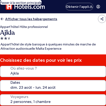
Passer à la section principale
Obtenir l’appli
Afficher tous les hébergements
Appart’hôtel
·
Hôte professionnel
Ajkla
Hébergement
2.5 étoiles
Appart'hôtel de style baroque à quelques minutes de marche de
Attraction audiovisuelle Malta Experience
Choisissez des dates pour voir les prix
Où allez-vous ?
Dates
Voyageurs