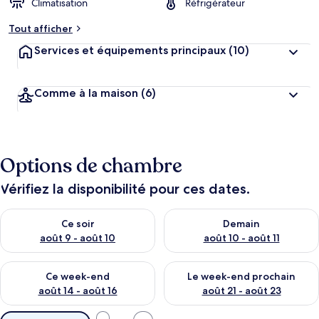
Climatisation
Réfrigérateur
Tout afficher
Services et équipements principaux
(10)
Comme à la maison
(6)
Options de chambre
Vérifiez la disponibilité pour ces dates.
Vérifier la disponibilité pour ce soir août 9 - août 10
Vérifier la disponibilité pour 
Ce soir
Demain
août 9 - août 10
août 10 - août 11
Vérifier la disponibilité pour ce week-end août 14 - août 16
Vérifier la disponibilité pour
Ce week-end
Le week-end prochain
août 14 - août 16
août 21 - août 23
Filtres