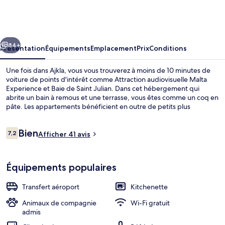
cédent
Suivant
84+
Présentation
Équipements
Emplacement
Prix
Conditions
Une fois dans Ajkla, vous vous trouverez à moins de 10 minutes de
voiture de points d'intérêt comme Attraction audiovisuelle Malta
Experience et Baie de Saint Julian. Dans cet hébergement qui
abrite un bain à remous et une terrasse, vous êtes comme un coq en
pâte. Les appartements bénéficient en outre de petits plus
pratiques comme un réfrigérateur et un micro-ondes.
Avis
Bien
7,2
Afficher 41 avis
7,2 sur 10
voyageurs
Studio | Vue de la chambre
Équipements populaires
Transfert aéroport
Kitchenette
Animaux de compagnie
Wi-Fi gratuit
admis