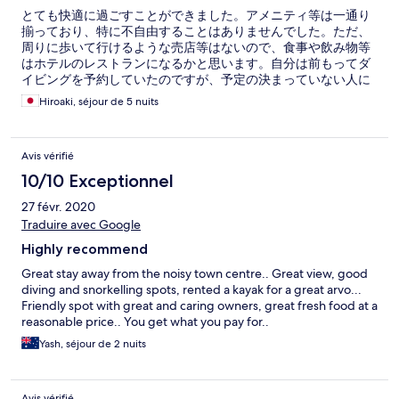
とても快適に過ごすことができました。アメニティ等は一通り
揃っており、特に不自由することはありませんでした。ただ、
周りに歩いて行けるような売店等はないので、食事や飲み物等
はホテルのレストランになるかと思います。自分は前もってダ
イビングを予約していたのですが、予定の決まっていない人に
はホテルのスタッフがツアー等を案内していました。最終日に
Hiroaki, séjour de 5 nuits
空港からホテルまでの送迎代を払った、払っていないで少しト
ラブルはありましたが、スタッフの方は親切で、良いホテルで
した。また機会があれば、利用したいです。
Avis vérifié
10/10 Exceptionnel
27 févr. 2020
Traduire avec Google
Highly recommend
Great stay away from the noisy town centre.. Great view, good
diving and snorkelling spots, rented a kayak for a great arvo...
Friendly spot with great and caring owners, great fresh food at a
reasonable price.. You get what you pay for..
Yash, séjour de 2 nuits
Avis vérifié