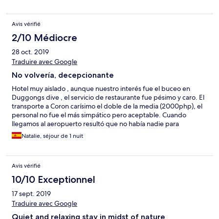
Avis vérifié
2/10 Médiocre
28 oct. 2019
Traduire avec Google
No volvería, decepcionante
Hotel muy aislado , aunque nuestro interés fue el buceo en
Duggongs dive , el servicio de restaurante fue pésimo y caro. El
transporte a Coron carísimo el doble de la media (2000php), el
personal no fue el más simpático pero aceptable. Cuando
llegamos al aeropuerto resultó que no había nadie para
recogernos (suponemos que por la hora 16:30pm) y tuvimos
Natalie, séjour de 1 nuit
que coger un coche por 700php cuando se suponía que el
precio del transporte hasta el hotel (15min desde aeropuerto)
iban a ser 500php con el servicio de recogida. Una vez llegamos
Avis vérifié
al hotel y le dije el precio me dijo que era el normal y que estaba
bien. Para el desayuno del día de buceo, nos dijeron que se
10/10 Exceptionnel
podía hacer a las 5:30am y eran las 5:50am y no estaba listo, nos
17 sept. 2019
lo tuvieron que poner para llevar sin café ni ninguna bebida.
Traduire avec Google
Quiet and relaxing stay in midst of nature