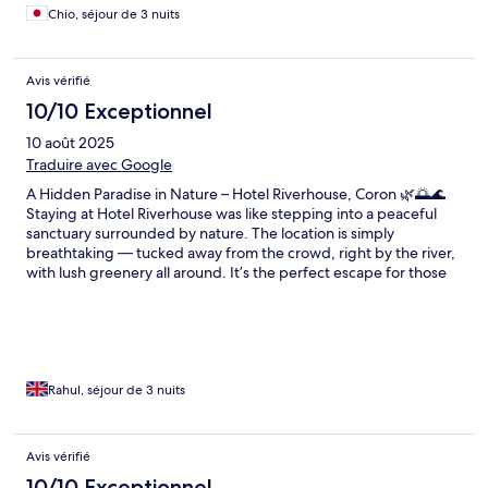
Chio, séjour de 3 nuits
Avis vérifié
10/10 Exceptionnel
10 août 2025
Traduire avec Google
A Hidden Paradise in Nature – Hotel Riverhouse, Coron 🌿🌅🌊
Staying at Hotel Riverhouse was like stepping into a peaceful
sanctuary surrounded by nature. The location is simply
breathtaking — tucked away from the crowd, right by the river,
with lush greenery all around. It’s the perfect escape for those
who want to reconnect with nature and find true serenity.
Waking up to the sound of birds and watching the sunrise
straight from the bed was one of the most magical moments of
our trip. The calm river view, the gentle breeze, and the natural
soundtrack of the forest made every moment feel special and
peaceful. This place is not just a hotel, it's an experience —
Rahul, séjour de 3 nuits
quiet, beautiful, and unforgettable. Highly recommend for
nature lovers and anyone looking for a tranquil stay in Coron. 🌄
🌺🌿
Avis vérifié
10/10 Exceptionnel