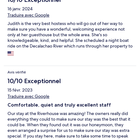
16 janv. 2024
Traduire avec Google
Judith is the very best hostess who will go out of her way to
make sure you have a wonderful, welcoming experience not
only at her guesthouse but the whole area. She's so
knowledgeable, kind, and helpful. She scheduled a night boat
ride on the Decalachao River which runs through her property to
see the fireflies, stars (literally out of this world), and luminescent
plankton. I was heading to another spot the next day and she
went out of her way to contact the hotel to arrange my boat pick
up at the Decalachao pier and arranged transport there for me
Avis vérifié
and my luggage (and on the return trip too). The rooms were
very clean and comfortable, the views of the river and
10/10 Exceptionnel
surrounding area were beautiful, and the food was generous
15 févr. 2023
and delicious. I couldn't have asked for a better experience and
Traduire avec Google
hope to return someday soon!
Comfortable, quiet and truly excellent staff
Our stay at the Riverhouse was amazing! The owners really did
everything they could to make sure our stay was the best that it
could be. When they found out it was our honeymoon, they
even arranged a surprise for us to make sure our stay was extra
special. If you stay here, make sure to take some time to speak