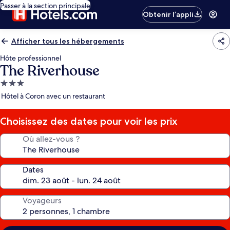
Passer à la section principale
Obtenir l’appli
Afficher tous les hébergements
Hôte professionnel
The Riverhouse
Hébergement
3.0 étoiles
Hôtel à Coron avec un restaurant
Choisissez des dates pour voir les prix
Où allez-vous ?
Dates
Voyageurs