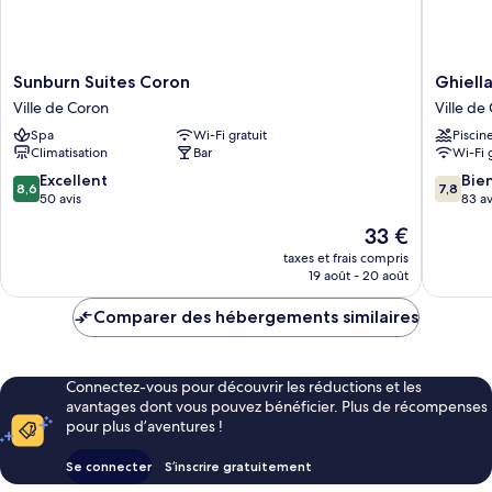
Sunburn
Ghiellan
Sunburn Suites Coron
Ghiella
Suites
Inn
Ville de Coron
Ville de
Coron
Ville
Spa
Wi-Fi gratuit
Piscin
Ville
de
Climatisation
Bar
Wi-Fi 
de
Coron
Coron
8.6
7.8
Excellent
Bie
8,6
7,8
sur
sur
50 avis
83 av
10,
10,
Le
33 €
Excellent,
Bien,
nouveau
50 avis
83 avis
taxes et frais compris
prix
19 août - 20 août
est
de
Comparer des hébergements similaires
33 €
Connectez-vous pour découvrir les réductions et les
avantages dont vous pouvez bénéficier. Plus de récompenses
pour plus d’aventures !
Se connecter
S’inscrire gratuitement