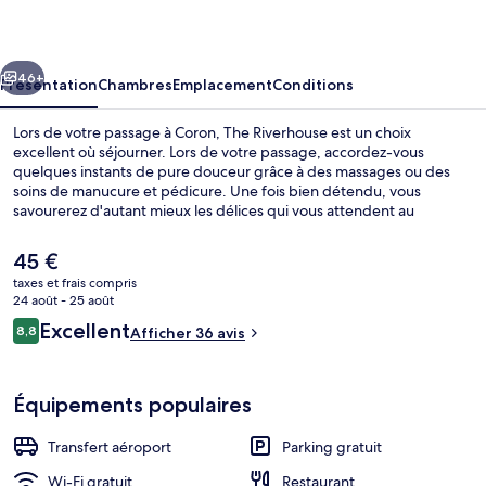
cédent
Suivant
46+
Présentation
Chambres
Emplacement
Conditions
Lors de votre passage à Coron, The Riverhouse est un choix
excellent où séjourner. Lors de votre passage, accordez-vous
quelques instants de pure douceur grâce à des massages ou des
soins de manucure et pédicure. Une fois bien détendu, vous
savourerez d'autant mieux les délices qui vous attendent au
restaurant. Au menu des petits plus offerts sur place, on trouve une
terrasse et un jardin. Sympa non ?
Le
45 €
prix
taxes et frais compris
actuel
24 août - 25 août
Repas et boissons
est
Avis
Excellent
8,8
Afficher 36 avis
de
8,8 sur 10
voyageurs
45 €.
Équipements populaires
Transfert aéroport
Parking gratuit
Wi-Fi gratuit
Restaurant