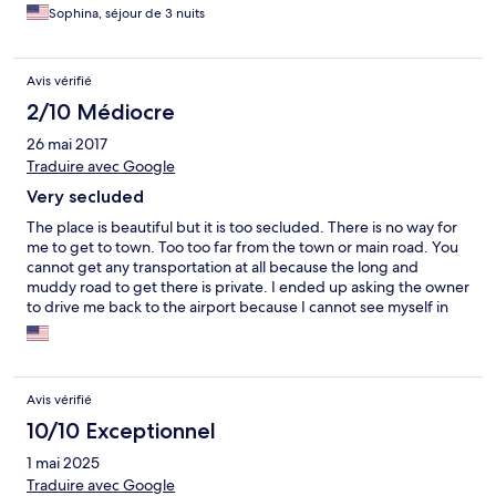
with the owners! The staff really do go above and beyond to
Sophina, séjour de 3 nuits
ensure day trips are smooth and seamless. You just book and
everything is taken care of. Breakfast is basic but delicious and
the food is some of the best we have had the in the Philippines!
Avis vérifié
Other positives: - comfortable bed with multiple types of
pillows - seamless transfers from town or the airport - baggage
2/10 Médiocre
service - The area is so quiet! No roosters or motorcycle noise to
26 mai 2017
be found here (a challenge sometimes in the Philippines)!
Overall, the details (like mirrored glass on the windows for
Traduire avec Google
privacy) are taken care of and it really shows. We would
Very secluded
definitely stay again!
The place is beautiful but it is too secluded. There is no way for
me to get to town. Too too far from the town or main road. You
cannot get any transportation at all because the long and
muddy road to get there is private. I ended up asking the owner
to drive me back to the airport because I cannot see myself in
that very secluded place specially being a woman and a lone
traveler. The owner was nice enough to honor my request when
I asked to be driven back to the airport. I have to give one rating
because I never step foot to see my room nor could I comment
Avis vérifié
the cleanliness of the room. However, the outside of the house
is clean and beautiful. The staff are very attending but seems to
10/10 Exceptionnel
be afraid of the owner.
1 mai 2025
Traduire avec Google