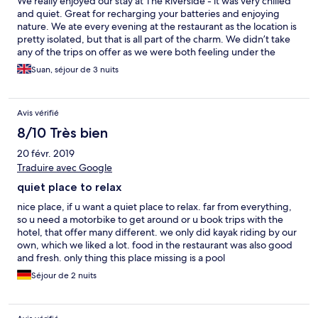
We really enjoyed our stay at The Riverside - it was very chilled
and quiet. Great for recharging your batteries and enjoying
nature. We ate every evening at the restaurant as the location is
pretty isolated, but that is all part of the charm. We didn’t take
any of the trips on offer as we were both feeling under the
weather however there were a number of interesting options,
Suan, séjour de 3 nuits
including island hoping and firefly watching.
Avis vérifié
8/10 Très bien
20 févr. 2019
Traduire avec Google
quiet place to relax
nice place, if u want a quiet place to relax. far from everything,
so u need a motorbike to get around or u book trips with the
hotel, that offer many different. we only did kayak riding by our
own, which we liked a lot. food in the restaurant was also good
and fresh. only thing this place missing is a pool
Séjour de 2 nuits