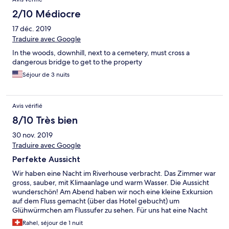
2/10 Médiocre
17 déc. 2019
Traduire avec Google
In the woods, downhill, next to a cemetery, must cross a
dangerous bridge to get to the property
Séjour de 3 nuits
Avis vérifié
8/10 Très bien
30 nov. 2019
Traduire avec Google
Perfekte Aussicht
Wir haben eine Nacht im Riverhouse verbracht. Das Zimmer war
gross, sauber, mit Klimaanlage und warm Wasser. Die Aussicht
wunderschön! Am Abend haben wir noch eine kleine Exkursion
auf dem Fluss gemacht (über das Hotel gebucht) um
Glühwürmchen am Flussufer zu sehen. Für uns hat eine Nacht
gereicht, da es in der Umgebung sonst nichts gibt. (Man kann
Rahel, séjour de 1 nuit
im Hotel Abendessen)