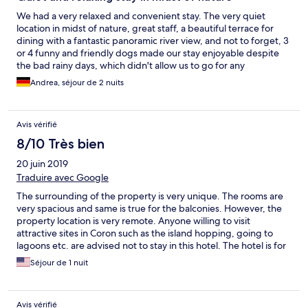
We had a very relaxed and convenient stay. The very quiet
location in midst of nature, great staff, a beautiful terrace for
dining with a fantastic panoramic river view, and not to forget, 3
or 4 funny and friendly dogs made our stay enjoyable despite
the bad rainy days, which didn't allow us to go for any
excursions, though island hopping,beautiful beaches,
Andrea, séjour de 2 nuits
snorkeling, canoe and firefly sighting at night are being offered,
when the weather allows it. We could enjoy a great river and
nature view from our balcony, that compensated for the wet
Avis vérifié
season, but a real downturn was, that especially during such
rainy days, it would be nice to have Wi-Fi, TV and a hot shower,
8/10 Très bien
but unfortunately this hasn't been installed, and maybe its due
20 juin 2019
to the remote nature location, but in that case the owner still can
buy data and provide a modem, because most guests are used
Traduire avec Google
to enjoy Wi-Fi, and some need it.
The surrounding of the property is very unique. The rooms are
very spacious and same is true for the balconies. However, the
property location is very remote. Anyone willing to visit
attractive sites in Coron such as the island hopping, going to
lagoons etc. are advised not to stay in this hotel. The hotel is for
people who wants to stay very near to the nature. Their is no
Séjour de 1 nuit
shops, or restaurants are available in miles around the property.
Avis vérifié