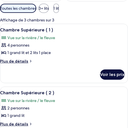
Filtres
Toutes les chambres
3+ lits
1 lit
disponibles
pour
Affichage de 3 chambres sur 3
les
Afficher
Une chambre avec deux lits, une commo
5
Chambre Supérieure ( 1 )
chambres
toutes
Vue sur la rivière / le fleuve
les
4 personnes
photos
pour
1 grand lit et 2 lits 1 place
ce
Plus
Plus de détails
type
de
détails
de
Voir les prix
sur
chambre :
le
Chambre
type
Afficher
Une chambre avec un grand lit, une tab
8
Supérieure
de
Chambre Supérieure ( 2 )
toutes
chambre
(
Vue sur la rivière / le fleuve
Chambre
les
1
Supérieure
2 personnes
photos
)
(
pour
1 grand lit
1
ce
)
Plus
Plus de détails