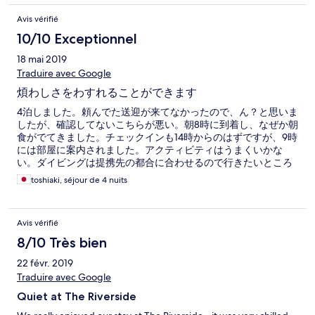
Avis vérifié
10/10 Exceptionnel
18 mai 2019
Traduire avec Google
煩わしさをわすれることができます
4泊しました。頼んでた送迎が来てなかったので、ん？と思いま
したが、確認してないこちらが悪い。朝8時に到着し、なぜか朝
食がでてきました。チェックインも14時からのはずですが、9時
には部屋に案内されました。アクティビティはうまくいかな
い。ダイビングは提携先の都合に合わせるので行きたいところ
にはいけない。コロン島ツアーはコロンへの送迎が必要で、そ
toshiaki, séjour de 4 nuits
の費用の方が高い。以外だったのは、ジュゴンツアーが毎日な
いこと。でも周りに何もない環境が素晴らしい。ゆっくりした
い人はどこにも行く必要が無いと思います。景色がいい、朝か
Avis vérifié
らカーテンを開けておくと小鳥がガラスにドンドンと当たって
来る。ここに泊まっている時、日常のことを考えようとしても
8/10 Très bien
考えられない自分がいました。 PS 電気は一日中来てますし、冷
22 févr. 2019
房もあり、お湯のシャワーありです。
Traduire avec Google
Quiet at The Riverside