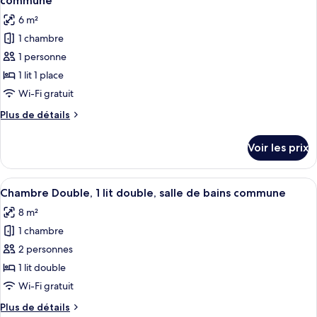
commune
les
6 m²
photos
1 chambre
pour
1 personne
ce
type
1 lit 1 place
de
Wi-Fi gratuit
chambre :
Plus
Plus de détails
Chambre
de
Simple
détails
Voir les prix
sur
Standard,
le
1
type
Afficher
Une chambre avec un mur en briques, u
lit
5
de
Chambre Double, 1 lit double, salle de bains commune
toutes
chambre
une
8 m²
Chambre
les
place,
Simple
1 chambre
photos
salle
Standard,
pour
2 personnes
de
1
ce
lit
1 lit double
bains
une
type
commune
Wi-Fi gratuit
place,
de
salle
Plus
Plus de détails
chambre :