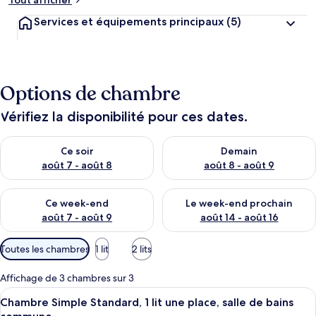
Tout afficher
Services et équipements principaux
(5)
Options de chambre
Vérifiez la disponibilité pour ces dates.
Vérifier la disponibilité pour ce soir août 7 - août 8
Vérifier la disponibilité pour 
Ce soir
Demain
août 7 - août 8
août 8 - août 9
Vérifier la disponibilité pour ce week-end août 7 - août 9
Vérifier la disponibilité pour 
Ce week-end
Le week-end prochain
août 7 - août 9
août 14 - août 16
Filtres
Toutes les chambres
1 lit
2 lits
disponibles
pour
Affichage de 3 chambres sur 3
les
Afficher
Une pièce comprenant un lit, un burea
10
Chambre Simple Standard, 1 lit une place, salle de bains
chambres
toutes