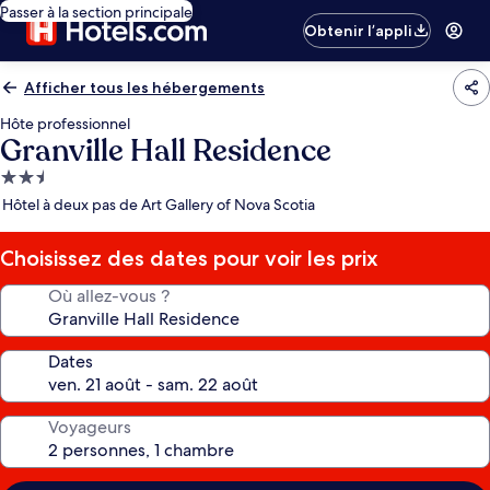
Passer à la section principale
Obtenir l’appli
Afficher tous les hébergements
Hôte professionnel
Granville Hall Residence
Hébergement
2.5 étoiles
Hôtel à deux pas de Art Gallery of Nova Scotia
Choisissez des dates pour voir les prix
Où allez-vous ?
Dates
Voyageurs