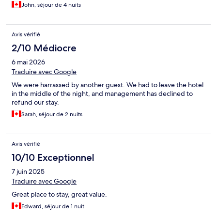
comfortable, and the room was better than the average student
John, séjour de 4 nuits
residence but still a bit institutional. The room was warm when I
was there, despite the weather being quite cool, which makes
me think it might be very uncomfortable in hot weather. All in all,
Avis vérifié
I was very happy with my stay, in part because I was busy and
wasn't in the room an awful lot.
2/10 Médiocre
6 mai 2026
Traduire avec Google
We were harrassed by another guest. We had to leave the hotel
in the middle of the night, and management has declined to
refund our stay.
Sarah, séjour de 2 nuits
Avis vérifié
10/10 Exceptionnel
7 juin 2025
Traduire avec Google
Great place to stay, great value.
Edward, séjour de 1 nuit