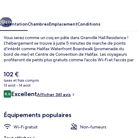
Residence
cédent
Suivant
27+
Présentation
Chambres
Emplacement
Conditions
Vous serez comme un coq en pâte dans Granville Hall Residence !
L'hébergement se trouve à juste 5 minutes de marche de points
d'intérêt comme Halifax Waterfront Boardwalk (promenade du
bord de mer) et Centre de Convention de Halifax. Les voyageurs
profiteront de petits plus gratuits comme l'accès Wi-Fi et l'accès par
câble à Internet. Scotiabank Centre et Maritime Museum of the
Atlantic se trouvent par ailleurs à moins de 10 minutes à pied. Les
Le
102 €
autres voyageurs adorent le bon rapport qualité-prix et
prix
taxes et frais compris
l'emplacement.
actuel
13 août - 14 août
Extérieur
est
Avis
Excellent
8,6
Afficher 361 avis
de
8,6 sur 10
voyageurs
102 €.
Équipements populaires
Wi-Fi gratuit
Non-fumeurs