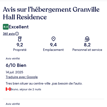
Avis sur l’hébergement Granville
Avis
Hall Residence
Excellent
8,6
361 avis
9,2
9,4
8,2
Propreté
Emplacement
Personnel et service
Avis
Avis vérifié
6/10 Bien
14 juil. 2025
Traduire avec Google
Tres bien situer au centre-ville ,pas besoin de l'auto.
Bruno, séjour de 2 nuits
Avis vérifié