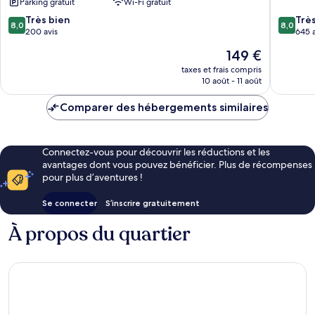
Parking gratuit
Wi-Fi gratuit
8.0
8.0
Très bien
Trè
8,0
8,0
sur
sur
200 avis
645 a
10,
10,
Le
149 €
Très
Très
nouveau
bien,
bien,
taxes et frais compris
prix
10 août - 11 août
200 avis
645 avis
est
de
Comparer des hébergements similaires
149 €
Connectez-vous pour découvrir les réductions et les
avantages dont vous pouvez bénéficier. Plus de récompenses
pour plus d’aventures !
Se connecter
S’inscrire gratuitement
À propos du quartier