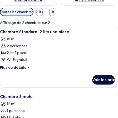
août 14 - août 16
août 21 - août 23
Filtres
Toutes les chambres
2 lits
1 lit
disponibles
pour
Affichage de 2 chambres sur 2
les
Afficher
Une chambre avec deux lits, une petite
5
Chambre Standard, 2 lits une place
chambres
toutes
15 m²
les
2 personnes
photos
pour
2 lits 1 place
ce
Wi-Fi gratuit
type
Plus
Plus de détails
de
de
chambre :
détails
Voir les prix
sur
Chambre
le
Standard,
type
Afficher
Une petite pièce agréable et chaleureu
2
2
de
Chambre Simple
toutes
chambre
lits
12 m²
Chambre
les
une
Standard,
1 personne
photos
place
2
pour
1 lit 1 place