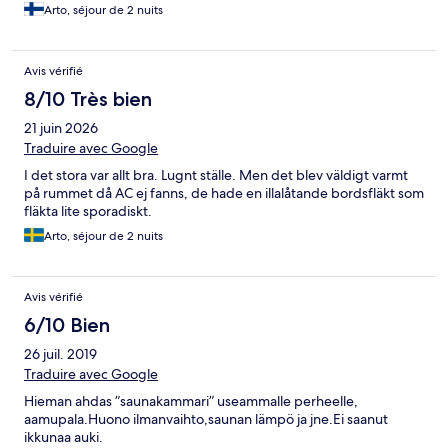
Arto, séjour de 2 nuits
Avis vérifié
8/10 Très bien
21 juin 2026
Traduire avec Google
I det stora var allt bra. Lugnt ställe. Men det blev väldigt varmt
på rummet då AC ej fanns, de hade en illalåtande bordsfläkt som
fläkta lite sporadiskt.
Arto, séjour de 2 nuits
Avis vérifié
6/10 Bien
26 juil. 2019
Traduire avec Google
Hieman ahdas ”saunakammari” useammalle perheelle,
aamupala.Huono ilmanvaihto,saunan lämpö ja jne.Ei saanut
ikkunaa auki.