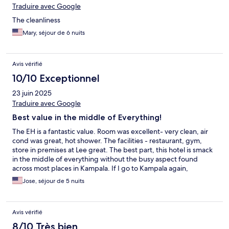
Traduire avec Google
The cleanliness
Mary, séjour de 6 nuits
Avis vérifié
10/10 Exceptionnel
23 juin 2025
Traduire avec Google
Best value in the middle of Everything!
The EH is a fantastic value. Room was excellent- very clean, air
cond was great, hot shower. The facilities - restaurant, gym,
store in premises at Lee great. The best part, this hotel is smack
in the middle of everything without the busy aspect found
across most places in Kampala. If I go to Kampala again,
definitely will stay there.
Jose, séjour de 5 nuits
Avis vérifié
8/10 Très bien