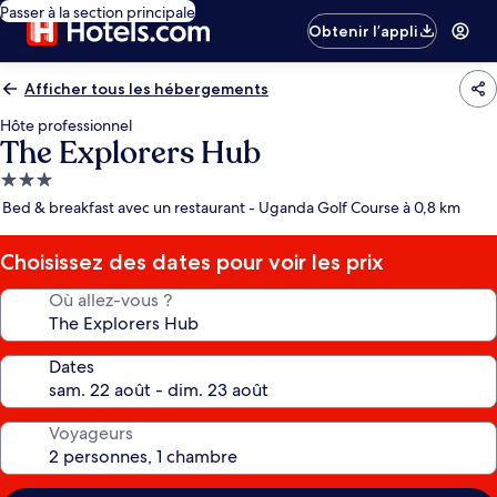
Passer à la section principale
Obtenir l’appli
Afficher tous les hébergements
Hôte professionnel
The Explorers Hub
Hébergement
3.0 étoiles
Bed & breakfast avec un restaurant - Uganda Golf Course à 0,8 km
Choisissez des dates pour voir les prix
Où allez-vous ?
Dates
Voyageurs