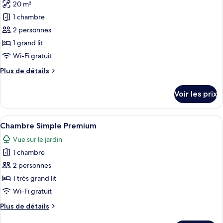
Simple
20 m²
photos
Affaires,
pour
1 chambre
1
ce
chambre
2 personnes
type
1 grand lit
de
Wi-Fi gratuit
chambre :
Plus
Plus de détails
Chambre
de
Simple
détails
Voir les prix
Standard
sur
le
type
Afficher
Un lit avec du linge de lit blanc, un b
26
de
Chambre Simple Premium
toutes
chambre
Vue sur le jardin
Chambre
les
Simple
1 chambre
photos
Standard
pour
2 personnes
ce
1 très grand lit
type
Wi-Fi gratuit
de
Plus
Plus de détails
chambre :
de