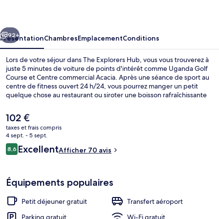
Hub
cédent
Suivant
92+
Présentation
Chambres
Emplacement
Conditions
Lors de votre séjour dans The Explorers Hub, vous vous trouverez à
juste 5 minutes de voiture de points d'intérêt comme Uganda Golf
Course et Centre commercial Acacia. Après une séance de sport au
centre de fitness ouvert 24 h/24, vous pourrez manger un petit
quelque chose au restaurant ou siroter une boisson rafraîchissante
au bar/salon. Parmi les autres petits avantages de cet hébergement
figurent un snack-bar/une épicerie fine et un jardin.
Le
102 €
prix
taxes et frais compris
actuel
4 sept. - 5 sept.
Restaurant
est
Avis
Excellent
8,6
Afficher 70 avis
de
8,6 sur 10
voyageurs
102 €.
Équipements populaires
Petit déjeuner gratuit
Transfert aéroport
Parking gratuit
Wi-Fi gratuit