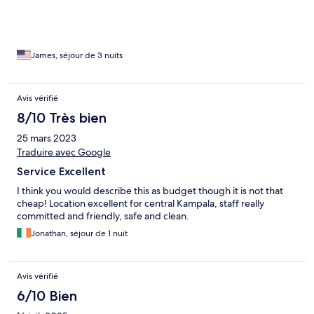
desk. Did not get daily room service as advertised, maybe i had
to ask. Lastly the shower head did not fit in the overhead holder.
So it had to be used with one hand Despite above it is a very
pleasant, reasonably priced well located hotel in Kololo. I hope
they put attention to rooms as they the restaurant.
James, séjour de 3 nuits
Avis vérifié
8/10 Très bien
25 mars 2023
Traduire avec Google
Service Excellent
I think you would describe this as budget though it is not that
cheap! Location excellent for central Kampala, staff really
committed and friendly, safe and clean.
Jonathan, séjour de 1 nuit
Avis vérifié
6/10 Bien