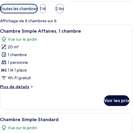
Filtres
Toutes les chambres
1 lit
2 lits
disponibles
pour
Affichage de 6 chambres sur 6
les
Afficher
Chambre Simple Affaires, 1 chambre | 
10
Chambre Simple Affaires, 1 chambre
chambres
toutes
Vue sur le jardin
les
20 m²
photos
pour
1 chambre
ce
1 personne
type
1 lit 1 place
de
Wi-Fi gratuit
chambre :
Plus
Plus de détails
Chambre
de
Simple
détails
Voir les prix
Affaires,
sur
le
1
type
Afficher
Chambre Simple Standard | 1 chambre,
chambre
18
de
Chambre Simple Standard
toutes
chambre
Vue sur le jardin
Chambre
les