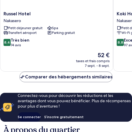
Russel
Koki
Russel Hotel
Koki H
Hotel
Hotel
Nakasero
Nakaser
Nakasero
Nakaser
Petit déjeuner gratuit
Spa
Petit 
Transfert aéroport
Parking gratuit
Wi-Fi 
8.4
8.8
Très bien
Exce
8,4
8,8
sur
sur
74 avis
97 av
10,
10,
Le
52 €
Très
Excellen
nouveau
bien,
97 avis
taxes et frais compris
prix
7 sept. - 8 sept.
74 avis
est
de
Comparer des hébergements similaires
52 €
Connectez-vous pour découvrir les réductions et les
avantages dont vous pouvez bénéficier. Plus de récompenses
pour plus d’aventures !
Se connecter
S’inscrire gratuitement
À propos du quartier