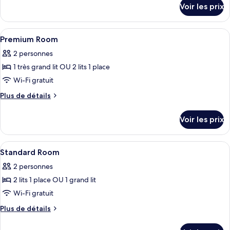
Chambre
détails
Voir les prix
sur
Simple
le
Premium
type
Afficher
1 chambre, bureau, espace de travail 
16
de
Premium Room
toutes
chambre
2 personnes
Chambre
les
Simple
1 très grand lit OU 2 lits 1 place
photos
Premium
pour
Wi-Fi gratuit
ce
Plus
Plus de détails
type
de
détails
de
Voir les prix
sur
chambre :
le
Premium
type
Afficher
1 chambre, bureau, espace de travail 
14
Room
de
Standard Room
toutes
chambre
2 personnes
Premium
les
Room
2 lits 1 place OU 1 grand lit
photos
pour
Wi-Fi gratuit
ce
Plus
Plus de détails
type
de
détails
de