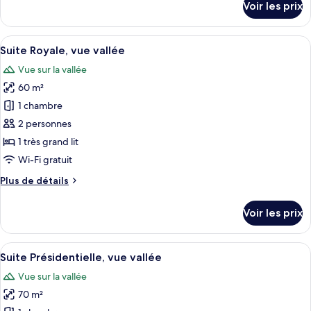
Voir les prix
sur
Familiale
le
type
Afficher
Une pièce comprenant un lit, une chais
5
de
Suite Royale, vue vallée
toutes
chambre
Vue sur la vallée
Suite
les
Familiale
60 m²
photos
pour
1 chambre
ce
2 personnes
type
1 très grand lit
de
Wi-Fi gratuit
chambre :
Plus
Plus de détails
Suite
de
Royale,
détails
Voir les prix
vue
sur
le
vallée
type
Afficher
Une pièce meublée de meubles anciens,
10
de
Suite Présidentielle, vue vallée
toutes
chambre
Vue sur la vallée
Suite
les
Royale,
70 m²
photos
vue