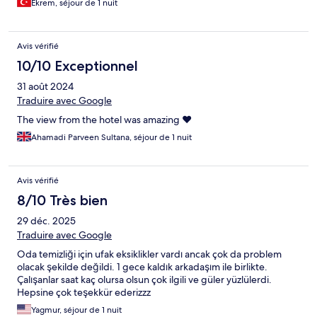
Ekrem, séjour de 1 nuit
Avis vérifié
10/10 Exceptionnel
31 août 2024
Traduire avec Google
The view from the hotel was amazing ❤️
Ahamadi Parveen Sultana, séjour de 1 nuit
Avis vérifié
8/10 Très bien
29 déc. 2025
Traduire avec Google
Oda temizliği için ufak eksiklikler vardı ancak çok da problem
olacak şekilde değildi. 1 gece kaldık arkadaşım ile birlikte.
Çalışanlar saat kaç olursa olsun çok ilgili ve güler yüzlülerdi.
Hepsine çok teşekkür ederizzz
Yagmur, séjour de 1 nuit