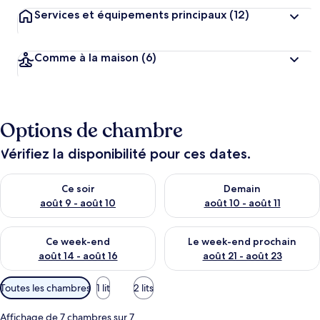
Services et équipements principaux
(12)
Comme à la maison
(6)
Options de chambre
Vérifiez la disponibilité pour ces dates.
Vérifier la disponibilité pour ce soir août 9 - août 10
Vérifier la disponibilité pour 
Ce soir
Demain
août 9 - août 10
août 10 - août 11
Vérifier la disponibilité pour ce week-end août 14 - août 16
Vérifier la disponibilité pour
Ce week-end
Le week-end prochain
août 14 - août 16
août 21 - août 23
Filtres
Toutes les chambres
1 lit
2 lits
disponibles
pour
Affichage de 7 chambres sur 7