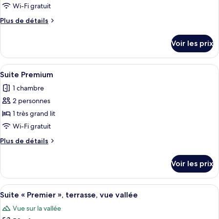
type
Wi-Fi gratuit
de
Plus
Plus de détails
chambre :
de
Suite
détails
Voir les prix
sur
Junior
le
type
Afficher
Une chambre à coucher comprenant un l
7
de
Suite Premium
toutes
chambre
1 chambre
Suite
les
Junior
2 personnes
photos
pour
1 très grand lit
ce
Wi-Fi gratuit
type
Plus
Plus de détails
de
de
chambre :
détails
Voir les prix
sur
Suite
le
Premium
type
Afficher
Une pièce comprenant une grande baigno
8
de
Suite « Premier », terrasse, vue vallée
toutes
chambre
Vue sur la vallée
Suite
les