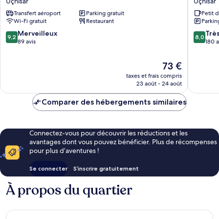
Uçhisar
Uçhisar
Uçhisar
Hotel
Transfert aéroport
Parking gratuit
Petit 
Uçhisar
Wi-Fi gratuit
Restaurant
Parkin
9.2
8.0
Merveilleux
Trè
9,2
8,0
sur
sur
89 avis
180 a
10,
10,
Merveilleux,
Très
Le
73 €
89 avis
bien,
nouveau
taxes et frais compris
180 avis
prix
23 août - 24 août
est
de
Comparer des hébergements similaires
73 €
Connectez-vous pour découvrir les réductions et les
avantages dont vous pouvez bénéficier. Plus de récompenses
pour plus d’aventures !
Se connecter
S’inscrire gratuitement
À propos du quartier