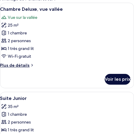
les
Afficher
Une chambre d’hôtel avec un grand lit,
14
Chambre Deluxe, vue vallée
chambres
toutes
Vue sur la vallée
les
25 m²
photos
pour
1 chambre
ce
2 personnes
type
1 très grand lit
de
Wi-Fi gratuit
chambre :
Plus
Plus de détails
Chambre
de
Deluxe,
détails
Voir les prix
vue
sur
le
vallée
type
Afficher
Une pièce comprenant un lit, une chai
8
de
Suite Junior
toutes
chambre
35 m²
Chambre
les
Deluxe,
1 chambre
photos
vue
pour
2 personnes
vallée
ce
1 très grand lit