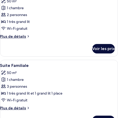
Premium
50 m²
photos
pour
1 chambre
ce
2 personnes
type
1 très grand lit
de
Wi-Fi gratuit
chambre :
Plus
Plus de détails
Suite
de
«
détails
Voir les prix
Premier
sur
le
»,
type
Afficher
Une chambre d’hôtel avec un grand lit, 
terrasse,
14
de
Suite Familiale
toutes
vue
chambre
50 m²
Suite
les
vallée
«
1 chambre
photos
Premier
pour
3 personnes
»,
ce
terrasse,
1 très grand lit et 1 grand lit 1 place
vue
type
Wi-Fi gratuit
vallée
de
Plus
Plus de détails
chambre :
de
Suite
détails