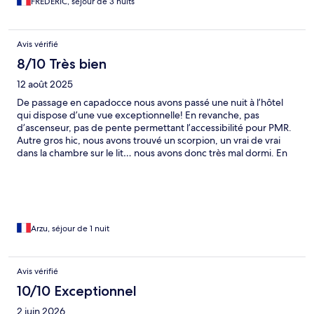
FREDERIC, séjour de 3 nuits
Avis vérifié
8/10 Très bien
12 août 2025
De passage en capadocce nous avons passé une nuit à l’hôtel
qui dispose d’une vue exceptionnelle! En revanche, pas
d’ascenseur, pas de pente permettant l’accessibilité pour PMR.
Autre gros hic, nous avons trouvé un scorpion, un vrai de vrai
dans la chambre sur le lit… nous avons donc très mal dormi. En
revanche, le personnel est exceptionnel et très serviable ! Un
grande merci à l’équipe !
Arzu, séjour de 1 nuit
Avis vérifié
10/10 Exceptionnel
2 juin 2026