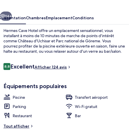
Hotel
cédent
Suivant
114+
Présentation
Chambres
Emplacement
Conditions
Hermes Cave Hotel offre un emplacement sensationnel, vous
installant à moins de 10 minutes de marche de points d'intérêt
comme Château d'Uchisar et Parc national de Göreme. Vous
pourrez profiter de la piscine extérieure ouverte en saison, faire une
halte au restaurant, ou vous relaxer autour d'un verre au bar/salon.
Au menu des petits plus offerts sur place, on trouve un snack-
bar/une épicerie fine, une terrasse et un jardin. Sympa non ? Les
Avis
Excellent
autres voyageurs adorent le personnel attentionné.
8,8
Afficher 124 avis
8,8 sur 10
voyageurs
Extérieur
Équipements populaires
Piscine
Transfert aéroport
Parking
Wi-Fi gratuit
Restaurant
Bar
Tout afficher