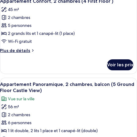
Appartement Confort, 2 chambres (4 First Floor )
toutes
Floor
chambre
45 m²
Appartement
les
Castle
Familial,
2 chambres
photos
View
2
pour
5 personnes
)
chambres
ce
(3
2 grands lits et 1 canapé-lit (1 place)
First
type
Wi-Fi gratuit
Floor
de
Castle
Plus
Plus de détails
chambre :
View
de
Appartement
)
détails
Voir les prix
sur
Confort,
le
2
type
Afficher
On aperçoit un coin repas avec une tab
chambres
8
de
Appartement Panoramique, 2 chambres, balcon (5 Ground
toutes
(4
chambre
Floor Castle View)
Appartement
les
First
Vue sur la ville
Confort,
photos
Floor
2
56 m²
pour
)
chambres
2 chambres
ce
(4
First
type
6 personnes
Floor
de
1 lit double, 2 lits 1 place et 1 canapé-lit (double)
)