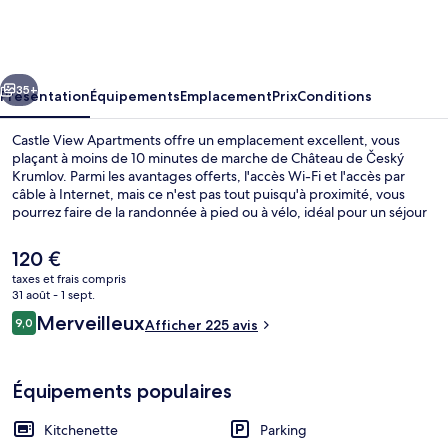
View
Apartments
cédent
Suivant
35+
Présentation
Équipements
Emplacement
Prix
Conditions
Castle View Apartments offre un emplacement excellent, vous
plaçant à moins de 10 minutes de marche de Château de Český
Krumlov. Parmi les avantages offerts, l'accès Wi-Fi et l'accès par
câble à Internet, mais ce n'est pas tout puisqu'à proximité, vous
pourrez faire de la randonnée à pied ou à vélo, idéal pour un séjour
actif. Les appartements bénéficient en outre de petits plus
pratiques comme une kitchenette, une télévision à écran plat et de
Le
120 €
la literie de qualité supérieure. Les autres voyageurs ne disent que
prix
taxes et frais compris
du bien en ce qui concerne le personnel attentionné.
actuel
31 août - 1 sept.
Vue de la chambre
est
Avis
Merveilleux
9,0
Afficher 225 avis
de
9,0 sur 10
voyageurs
120 €.
Équipements populaires
Kitchenette
Parking