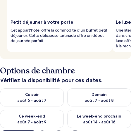
Petit déjeuner à votre porte
Le lux
Cet appart'hôtel offre la commodité d'un buffet petit
Une lite
déjeuner. Cette délicieuse tartinade offre un début
dans ch
de journée parfait.
luxe off
à la rec
Options de chambre
Vérifiez la disponibilité pour ces dates.
Vérifier la disponibilité pour ce soir août 6 - août 7
Vérifier la disponibilité pour 
Ce soir
Demain
août 6 - août 7
août 7 - août 8
Vérifier la disponibilité pour ce week-end août 7 - août 9
Vérifier la disponibilité pour 
Ce week-end
Le week-end prochain
août 7 - août 9
août 14 - août 16