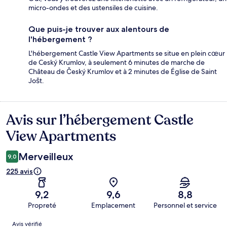
micro-ondes et des ustensiles de cuisine.
Que puis-je trouver aux alentours de
l'hébergement ?
L'hébergement Castle View Apartments se situe en plein cœur
de Ceský Krumlov, à seulement 6 minutes de marche de
Château de Český Krumlov et à 2 minutes de Église de Saint
Jošt.
Avis sur l’hébergement Castle
Avis
View Apartments
Merveilleux
9,0
225 avis
9,2
9,6
8,8
Propreté
Emplacement
Personnel et service
Avis
Avis vérifié