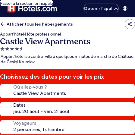
Passer à la section principale
Obtenir l’appli
Afficher tous les hébergements
Appart’hôtel
·
Hôte professionnel
Castle View Apartments
Hébergement
4.5 étoiles
Appart'hôtel au centre-ville à quelques minutes de marche de Château
de Český Krumlov
Choisissez des dates pour voir les prix
Où allez-vous ?
Dates
Voyageurs