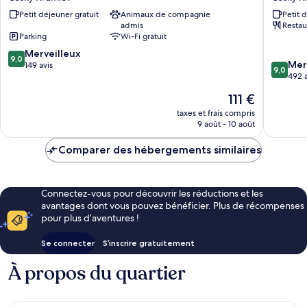
Cesky
Cesky
Petit déjeuner gratuit
Animaux de compagnie
Petit 
Krumlov
Krumlov
admis
Restau
Parking
Wi-Fi gratuit
9.0
Merveilleux
9,0
9.0
Mer
sur
149 avis
9,0
sur
492 a
10,
10,
Merveilleux,
Le
111 €
Merveill
149 avis
nouveau
492 avis
taxes et frais compris
prix
9 août - 10 août
est
de
Comparer des hébergements similaires
111 €
Connectez-vous pour découvrir les réductions et les
avantages dont vous pouvez bénéficier. Plus de récompenses
pour plus d’aventures !
Se connecter
S’inscrire gratuitement
À propos du quartier