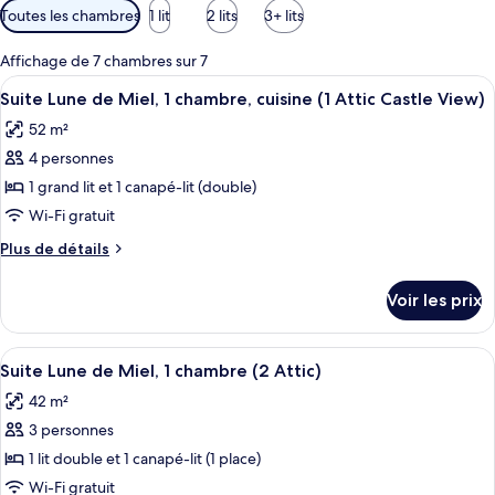
Filtres
Toutes les chambres
1 lit
2 lits
3+ lits
disponibles
pour
Affichage de 7 chambres sur 7
les
Afficher
Suite Lune de Miel, 1 chambre, cuisine (
6
Suite Lune de Miel, 1 chambre, cuisine (1 Attic Castle View)
chambres
toutes
52 m²
les
4 personnes
photos
pour
1 grand lit et 1 canapé-lit (double)
ce
Wi-Fi gratuit
type
Plus
Plus de détails
de
de
chambre :
détails
Voir les prix
sur
Suite
le
Lune
type
Afficher
Une pièce mansardée chaleureuse avec 
de
5
de
Suite Lune de Miel, 1 chambre (2 Attic)
toutes
chambre
Miel,
42 m²
Suite
les
1
Lune
3 personnes
photos
chambre,
de
pour
1 lit double et 1 canapé-lit (1 place)
cuisine
Miel,
ce
1
Wi-Fi gratuit
(1