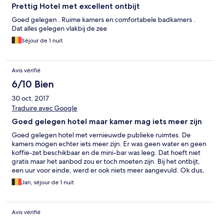
Prettig Hotel met excellent ontbijt
Goed gelegen . Ruime kamers en comfortabele badkamers .
Dat alles gelegen vlakbij de zee
Séjour de 1 nuit
Avis vérifié
6/10 Bien
30 oct. 2017
Traduire avec Google
Goed gelegen hotel maar kamer mag iets meer zijn
Goed gelegen hotel met vernieuwde publieke ruimtes. De
kamers mogen echter iets meer zijn. Er was geen water en geen
koffie-zet beschikbaar en de mini-bar was leeg. Dat hoeft niet
gratis maar het aanbod zou er toch moeten zijn. Bij het ontbijt,
een uur voor einde, werd er ook niets meer aangevuld. Ok dus,
maar zeker geen topper.
Jan, séjour de 1 nuit
Avis vérifié