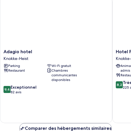
Adagio
Hotel
Adagio hotel
Hotel 
hotel
Prins
Knokke-Heist
Knokke-
Knokke-
Boudewi
Parking
Wi-Fi gratuit
Anima
Heist
Knokke-
Restaurant
Chambres
admis
Heist
communicantes
Restau
disponibles
8.2
Trè
8,2
9.4
Exceptionnel
sur
225 a
9,4
sur
82 avis
10,
10,
Très
Exceptionnel,
bien,
82 avis
225 avis
Comparer des hébergements similaires