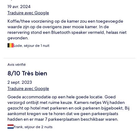
19 avr. 2024
Traduire avec Google
Koffie/thee voorziening op de kamer zou een toegevoegde
waarde zijn op de overigens zeer mooie kamer. In de
reservering stond een Bluetooth speaker vermeld, helaas niet
gevonden.
Lode, séjour de 1 nuit
Avis vérifié
8/10 Très bien
2 sept. 2023
Traduire avec Google
Goede accommodatie op een hele goede locatie. Goed
verzorgd ontbijt met ruime keuze. Kamers netjes Wij hadden
gezocht op hotel met parkeren en ook parkeren bijgeboekt, Bij
aankomst kregen we te horen dat we geen parkeerplaats
hadden en er maar 7 parkeerplaatsen beschikbaar waren.
Helaas 45 min rond gereden voor een parkeerplek. Dat was
Frank, séjour de 2 nuits
voor ons dus een groot min punt