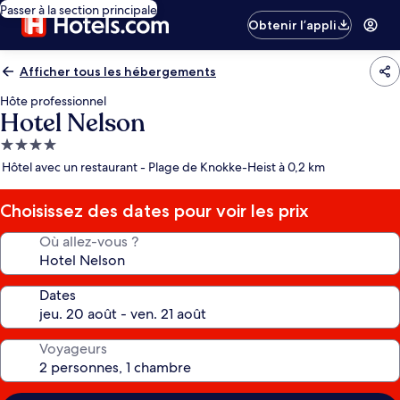
Passer à la section principale
Obtenir l’appli
Afficher tous les hébergements
Hôte professionnel
Hotel Nelson
Hébergement
4.0 étoiles
Hôtel avec un restaurant - Plage de Knokke-Heist à 0,2 km
Choisissez des dates pour voir les prix
Où allez-vous ?
Dates
Voyageurs