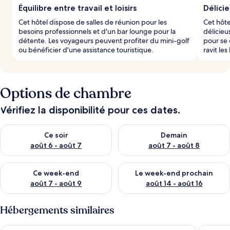
Équilibre entre travail et loisirs
Délici
Cet hôtel dispose de salles de réunion pour les
Cet hôte
besoins professionnels et d'un bar lounge pour la
délicieu
détente. Les voyageurs peuvent profiter du mini-golf
pour se 
ou bénéficier d'une assistance touristique.
ravit les
Options de chambre
Vérifiez la disponibilité pour ces dates.
Vérifier la disponibilité pour ce soir août 6 - août 7
Vérifier la disponibilité pour 
Ce soir
Demain
août 6 - août 7
août 7 - août 8
Vérifier la disponibilité pour ce week-end août 7 - août 9
Vérifier la disponibilité pour 
Ce week-end
Le week-end prochain
août 7 - août 9
août 14 - août 16
Hébergements similaires
Adagio hotel
Hotel Pr