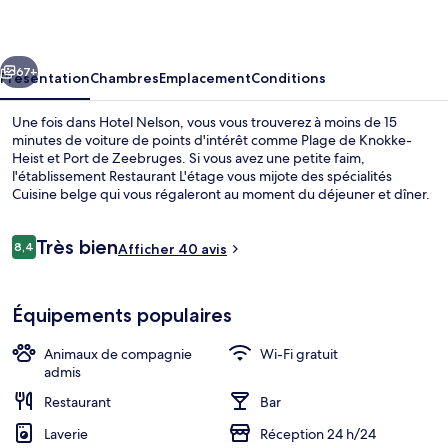
cédent
Suivant
67+
Présentation
Chambres
Emplacement
Conditions
Une fois dans Hotel Nelson, vous vous trouverez à moins de 15
minutes de voiture de points d'intérêt comme Plage de Knokke-
Heist et Port de Zeebruges. Si vous avez une petite faim,
l'établissement Restaurant L'étage vous mijote des spécialités
Cuisine belge qui vous régaleront au moment du déjeuner et dîner.
Parmi les avantages offerts par cet hébergement : un bar / salon et
une terrasse.
Avis
Très bien
8,4
Afficher 40 avis
8,4 sur 10
voyageurs
Junior Suite | Minibar, coffres-forts d
Équipements populaires
Animaux de compagnie
Wi-Fi gratuit
admis
Restaurant
Bar
Laverie
Réception 24 h/24