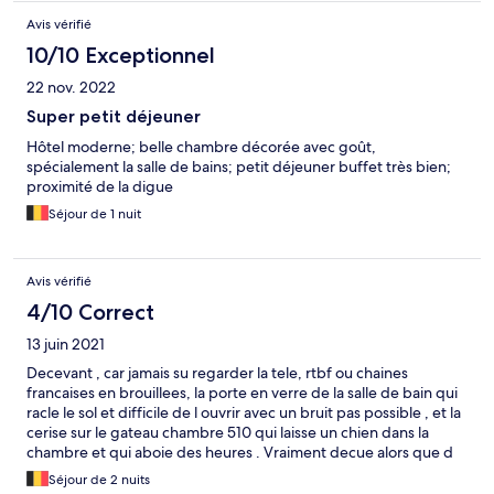
Avis vérifié
10/10 Exceptionnel
22 nov. 2022
Super petit déjeuner
Hôtel moderne; belle chambre décorée avec goût,
spécialement la salle de bains; petit déjeuner buffet très bien;
proximité de la digue
Séjour de 1 nuit
Avis vérifié
4/10 Correct
13 juin 2021
Decevant , car jamais su regarder la tele, rtbf ou chaines
francaises en brouillees, la porte en verre de la salle de bain qui
racle le sol et difficile de l ouvrir avec un bruit pas possible , et la
cerise sur le gateau chambre 510 qui laisse un chien dans la
chambre et qui aboie des heures . Vraiment decue alors que d
habitude nous n avions pas a nous plaindre . J attendais un
Séjour de 2 nuits
geste commercial mais bon .