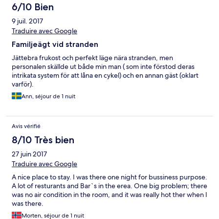
6/10 Bien
9 juil. 2017
Traduire avec Google
Familjeägt vid stranden
Jättebra frukost och perfekt läge nära stranden, men
personalen skällde ut både min man ( som inte förstod deras
intrikata system för att låna en cykel) och en annan gäst (oklart
varför).
Ann, séjour de 1 nuit
Avis vérifié
8/10 Très bien
27 juin 2017
Traduire avec Google
A nice place to stay. I was there one night for bussiness purpose.
A lot of resturants and Bar`s in the erea. One big problem; there
was no air condition in the room, and it was really hot ther when I
was there.
Morten, séjour de 1 nuit