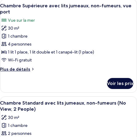
Afficher
Une chambre d’hôtel avec deux lits, un
jumeaux,
50
de
Chambre Supérieure avec lits jumeaux, non-fumeurs, vue
toutes
chambre
non-
port
Chambre
les
fumeurs
Vue sur la mer
Standard
photos
(No
avec
30 m²
pour
View)
lits
1 chambre
ce
jumeaux,
non-
type
4 personnes
fumeurs
de
1 lit 1 place, 1 lit double et 1 canapé-lit (1 place)
(No
chambre :
View)
Wi-Fi gratuit
Chambre
Plus
Plus de détails
Supérieure
de
avec
détails
Voir les prix
sur
lits
le
jumeaux,
type
Afficher
Une chambre d’hôtel avec un lit, un ca
non-
34
de
Chambre Standard avec lits jumeaux, non-fumeurs (No
toutes
fumeurs,
chambre
View, 2 People)
Chambre
les
vue
30 m²
Supérieure
photos
port
avec
1 chambre
pour
lits
2 personnes
ce
jumeaux,