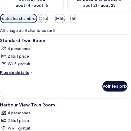
août 14 - août 16
août 21 - août 23
Filtres
Toutes les chambres
2 lits
3+ lits
1 lit
disponibles
pour
Affichage de 8 chambres sur 8
les
Afficher
Rideaux occultants, fer et planche à re
1
Standard Twin Room
chambres
toutes
4 personnes
les
2 lits 1 place
photos
pour
Wi-Fi gratuit
ce
Plus
Plus de détails
type
de
détails
de
Voir les prix
sur
chambre :
le
Standard
type
Afficher
Rideaux occultants, fer et planche à re
1
Twin
de
Harbour View Twin Room
toutes
chambre
Room
4 personnes
Standard
les
Twin
2 lits 1 place
photos
Room
pour
Wi-Fi gratuit