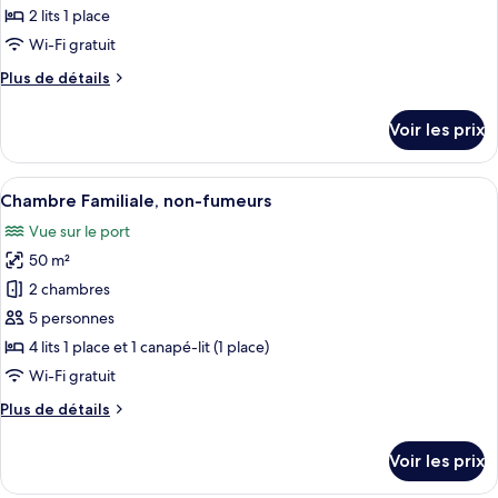
non-
type
2 lits 1 place
fumeurs,
de
Wi-Fi gratuit
vue
chambre :
port
Plus
Plus de détails
Chambre
de
Standard
détails
Voir les prix
sur
avec
le
lits
type
Afficher
Un balcon spacieux offrant une vue sur 
jumeaux,
14
de
Chambre Familiale, non-fumeurs
toutes
chambre
non-
Vue sur le port
Chambre
les
fumeurs
Standard
50 m²
photos
(No
avec
pour
2 chambres
View,
lits
ce
jumeaux,
5 personnes
2
non-
type
People)
4 lits 1 place et 1 canapé-lit (1 place)
fumeurs
de
Wi-Fi gratuit
(No
chambre :
View,
Plus
Plus de détails
Chambre
2
de
People)
Familiale,
détails
Voir les prix
non-
sur
le
fumeurs