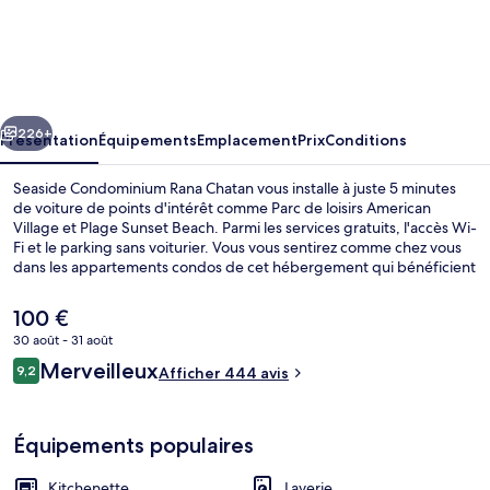
Seaside
Condominium
Rana
Chatan
cédent
Suivant
226+
Présentation
Équipements
Emplacement
Prix
Conditions
Seaside Condominium Rana Chatan vous installe à juste 5 minutes
de voiture de points d'intérêt comme Parc de loisirs American
Village et Plage Sunset Beach. Parmi les services gratuits, l'accès Wi-
Fi et le parking sans voiturier. Vous vous sentirez comme chez vous
dans les appartements condos de cet hébergement qui bénéficient
de petits plus comme une kitchenette, un lave-linge/sèche-linge,
un balcon et une télévision à écran plat. Les autres voyageurs ne
Le
100 €
tarissent pas d'éloges en ce qui concerne la présentation générale.
prix
30 août - 31 août
actuel
Avis
Merveilleux
Détail de l’extérieur
9,2
est
Afficher 444 avis
9,2 sur 10
voyageurs
de
100 €.
Équipements populaires
Kitchenette
Laverie