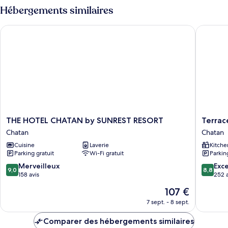
type
Hébergements similaires
de
chambre
THE HOTEL CHATAN by SUNREST RESORT
Terrace 
Chambre
Familiale,
non-
fumeurs
THE
Terrace
THE HOTEL CHATAN by SUNREST RESORT
Terrac
HOTEL
Resort
Chatan
Chatan
CHATAN
Mihama
Cuisine
Laverie
Kitche
by
Chatan
Parking gratuit
Wi-Fi gratuit
Parkin
SUNREST
RESORT
9.0
8.8
Merveilleux
Exce
9,0
8,8
Chatan
sur
sur
158 avis
252 a
10,
10,
Le
107 €
Merveilleux,
Excellen
nouveau
158 avis
252 avis
7 sept. - 8 sept.
prix
est
Comparer des hébergements similaires
de