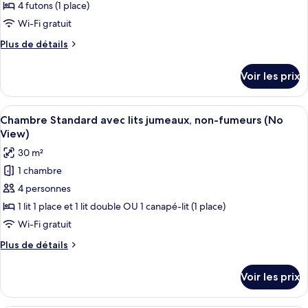
ce
4 futons (1 place)
type
Wi-Fi gratuit
de
Plus
Plus de détails
chambre :
de
Chambre
détails
Voir les prix
sur
Tradition,
le
non-
type
Afficher
Rideaux occultants, fer et planche à re
fumeurs
36
de
Chambre Standard avec lits jumeaux, non-fumeurs (No
toutes
(Japanese
chambre
View)
Chambre
les
Style,
30 m²
Tradition,
photos
No
non-
1 chambre
pour
View)
fumeurs
4 personnes
ce
(Japanese
Style,
type
1 lit 1 place et 1 lit double OU 1 canapé-lit (1 place)
No
de
Wi-Fi gratuit
View)
chambre :
Plus
Plus de détails
Chambre
de
Standard
détails
Voir les prix
sur
avec
le
lits
type