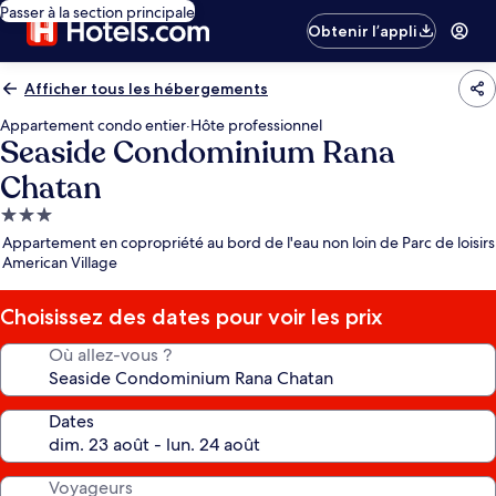
Passer à la section principale
Obtenir l’appli
Afficher tous les hébergements
Appartement condo entier
·
Hôte professionnel
Seaside Condominium Rana
Chatan
Hébergement
3.0 étoiles
Appartement en copropriété au bord de l'eau non loin de Parc de loisirs
American Village
Choisissez des dates pour voir les prix
Où allez-vous ?
Dates
Voyageurs