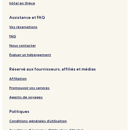
W
t
o
s
n
s
d
hôtel en Grèce
a
t
t
o
d
o
k
K
t
P
v
n
Assistance et FAQ
a
u
K
a
r
o
b
m
u
r
i
y
Vos réservations
a
a
m
k
o
u
m
a
R
H
FAQ
o
m
e
o
t
o
s
t
Nous contacter
o
t
o
e
A
o
r
l
Évaluer un hébergement
s
A
t
o
s
Réservé aux fournisseurs, affiliés et médias
o
Affiliation
Promouvoir vos services
Agents de voyages
Politiques
Conditions générales d’utilisation