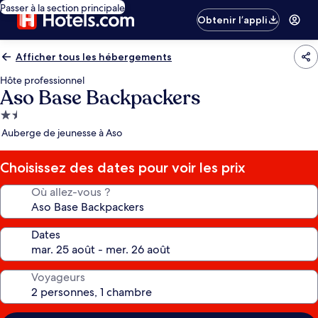
Passer à la section principale
Obtenir l’appli
Afficher tous les hébergements
Hôte professionnel
Aso Base Backpackers
Hébergement
1.5 étoile
Auberge de jeunesse à Aso
Choisissez des dates pour voir les prix
Où allez-vous ?
Dates
Voyageurs