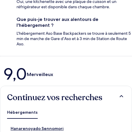
Oui, une kitchenette avec une plaque de cuisson et un
réfrigérateur est disponible dans chaque chambre.
Que puis-je trouver aux alentours de
l'hébergement ?
L'hébergement Aso Base Backpackers se trouve à seulement 5
min de marche de Gare d’Aso et à 3 min de Station de Route
Aso.
Avis
9,0
Merveilleux
Continuez vos recherches
Hébergements
L
Hanarenoyado Sennomori