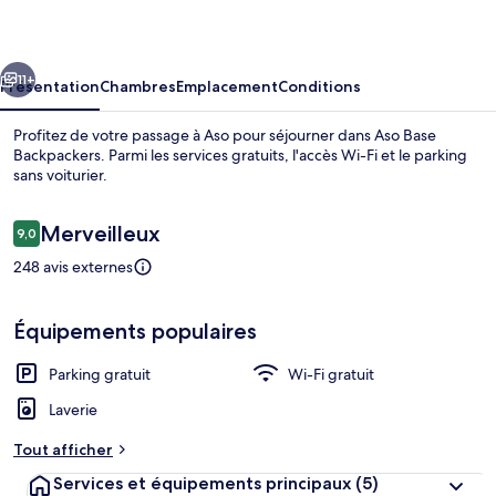
Backpackers
cédent
Suivant
11+
Présentation
Chambres
Emplacement
Conditions
Profitez de votre passage à Aso pour séjourner dans Aso Base
Backpackers. Parmi les services gratuits, l'accès Wi-Fi et le parking
sans voiturier.
Avis
Merveilleux
9,0
9,0 sur 10
voyageurs
248 avis externes
Intérieur
Équipements populaires
Parking gratuit
Wi-Fi gratuit
Laverie
Tout afficher
Services et équipements principaux
(5)