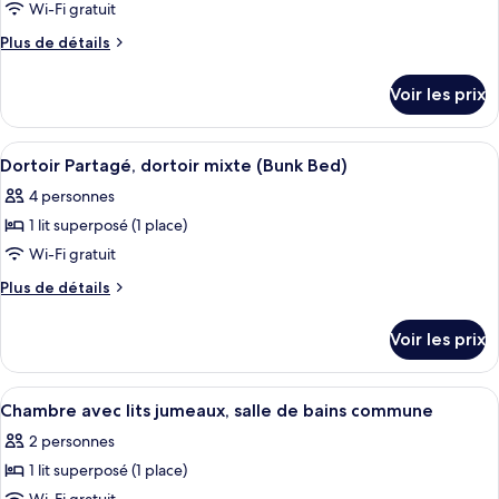
pour
Wi-Fi gratuit
ce
Plus
Plus de détails
type
de
détails
de
Voir les prix
sur
chambre :
le
Dortoir
type
Afficher
Un petit espace douche fermé, équipé 
1
Partagé,
de
Dortoir Partagé, dortoir mixte (Bunk Bed)
toutes
chambre
femmes
4 personnes
Dortoir
les
uniquement
Partagé,
1 lit superposé (1 place)
photos
(Bunk
femmes
pour
Wi-Fi gratuit
uniquement
Bed)
ce
(Bunk
Plus
Plus de détails
Bed)
type
de
détails
de
Voir les prix
sur
chambre :
le
Dortoir
type
Afficher
Une petite pièce comprenant un lit sup
3
Partagé,
de
Chambre avec lits jumeaux, salle de bains commune
toutes
chambre
dortoir
2 personnes
Dortoir
les
mixte
Partagé,
1 lit superposé (1 place)
photos
(Bunk
dortoir