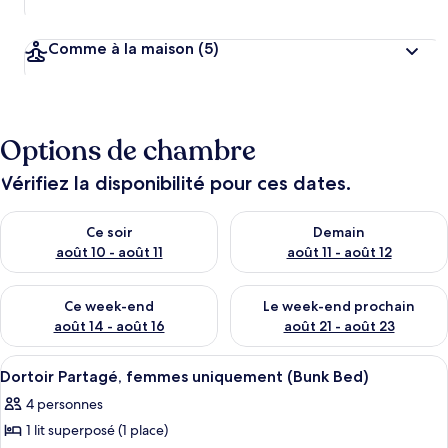
Comme à la maison
(5)
Options de chambre
Vérifiez la disponibilité pour ces dates.
Vérifier la disponibilité pour ce soir août 10 - août 11
Vérifier la disponibilité pour 
Ce soir
Demain
août 10 - août 11
août 11 - août 12
Vérifier la disponibilité pour ce week-end août 14 - août 16
Vérifier la disponibilité pour
Ce week-end
Le week-end prochain
août 14 - août 16
août 21 - août 23
Afficher
Un petit espace douche fermé, équipé 
1
Dortoir Partagé, femmes uniquement (Bunk Bed)
toutes
4 personnes
les
1 lit superposé (1 place)
photos