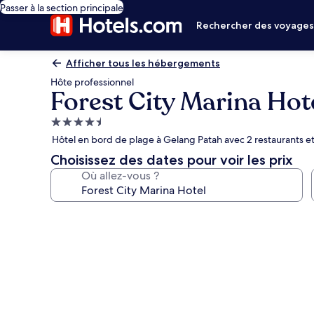
Passer à la section principale
Rechercher des voyage
Afficher tous les hébergements
Hôte professionnel
Forest City Marina Hot
Hébergement
4.5 étoiles
Hôtel en bord de plage à Gelang Patah avec 2 restaurants et
Choisissez des dates pour voir les prix
Où allez-vous ?
Galerie
photos
de
l’hébergement
Forest