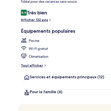
l'idéal pour des vacances sans soucis.
Avis
Très bien
8,4
8,4 sur 10
voyageurs
Afficher 132 avis
Plage, cabine
Équipements populaires
Piscine
Wi-Fi gratuit
Climatisation
Tout afficher
Services et équipements principaux
(12)
Pour la famille
(6)