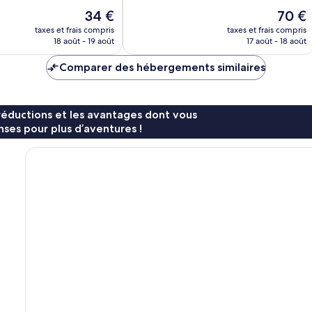
Merveilleux,
Le
Le
34 €
70 €
160 avis
nouveau
nouvea
taxes et frais compris
taxes et frais compris
prix
prix
18 août - 19 août
17 août - 18 août
est
est
de
de
Comparer des hébergements similaires
34 €
70 €
réductions et les avantages dont vous
ses pour plus d’aventures !