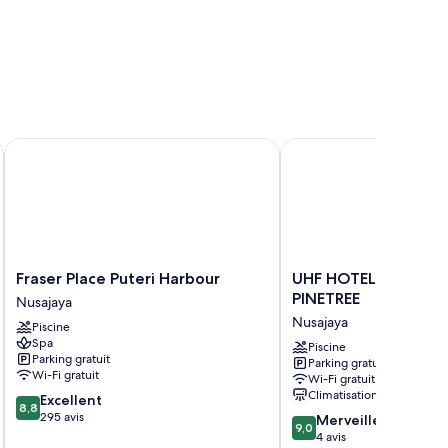
Fraser Place Puteri Harbour
UHF HOTELS & RESORT
Fraser
UHF
Fraser Place Puteri Harbour
UHF HOTELS & RESO
Place
HOTELS
PINETREE
Nusajaya
Puteri
&
Nusajaya
Piscine
Harbour
RESORTS
Spa
Nusajaya
PINETREE
Piscine
Parking gratuit
Parking gratuit
Nusajaya
Wi-Fi gratuit
Wi-Fi gratuit
Climatisation
8.8
Excellent
8,8
sur
295 avis
9.0
Merveilleux
9,0
10,
sur
4 avis