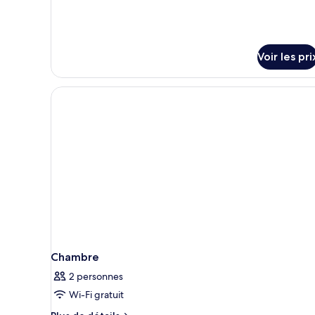
type
de
chambre
Chambre
Double
Voir les pri
Deluxe
Chambre
2 personnes
Wi-Fi gratuit
Plus