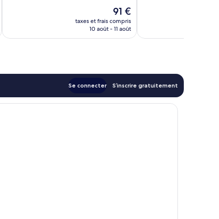
Excellent,
10,
Le
91 €
295 avis
Merveilleux,
u
nouveau
4 avis
taxes et frais compris
tax
prix
10 août - 11 août
est
de
91 €
Se connecter
S’inscrire gratuitement