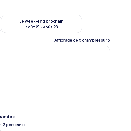
-end août 14 - août 16
Vérifier la disponibilité pour le week-end prochain août 21 - 
Le week-end prochain
août 21 - août 23
Affichage de 5 chambres sur 5
tre pièce.
 grand tableau au-dessus de la tête de lit et une table de chevet avec une la
hambre
2 personnes