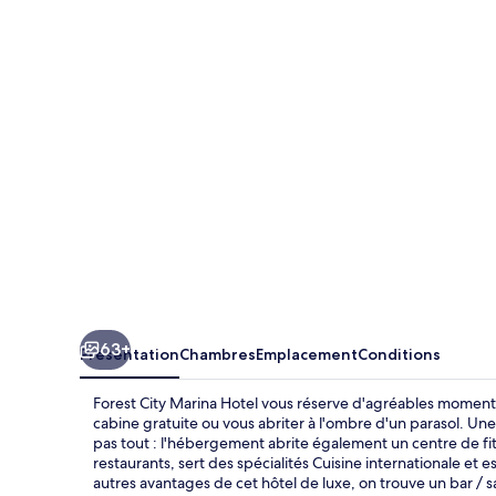
City
Marina
Hotel
63+
Présentation
Chambres
Emplacement
Conditions
Forest City Marina Hotel vous réserve d'agréables moments
cabine gratuite ou vous abriter à l'ombre d'un parasol. Une
pas tout : l'hébergement abrite également un centre de fitn
restaurants, sert des spécialités Cuisine internationale et e
autres avantages de cet hôtel de luxe, on trouve un bar / s