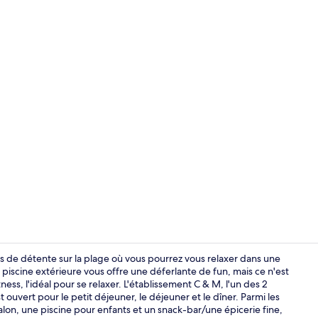
Suite Deluxe 
 de détente sur la plage où vous pourrez vous relaxer dans une
 piscine extérieure vous offre une déferlante de fun, mais ce n'est
ess, l'idéal pour se relaxer. L'établissement C & M, l'un des 2
Coin salon da
st ouvert pour le petit déjeuner, le déjeuner et le dîner. Parmi les
alon, une piscine pour enfants et un snack-bar/une épicerie fine,