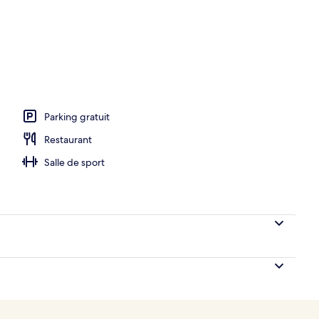
s gratuites, parasols, serviettes de plage
Parking gratuit
Restaurant
Salle de sport