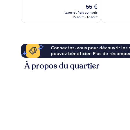
Exceptionnel,
Très
Le
55 €
14 avis
bien,
nouveau
90 avis
taxes et frais compris
prix
16 août - 17 août
est
de
55 €
Connectez-vous pour découvrir les 
pouvez bénéficier. Plus de récompen
À propos du quartier