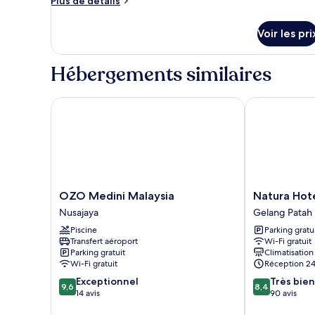
Plus de détails
de
détails
Voir les pri
sur
le
type
Hébergements similaires
de
chambre
Chambre
OZO Medini Malaysia
Natura Hotel
OZO
Natura
OZO Medini Malaysia
Natura Hot
Medini
Hotel
Nusajaya
Gelang Patah
Malaysia
Gelang
Piscine
Parking gratu
Nusajaya
Patah
Transfert aéroport
Wi-Fi gratuit
Parking gratuit
Climatisation
Wi-Fi gratuit
Réception 24
9.6
8.4
Exceptionnel
Très bien
9,6
8,4
sur
sur
14 avis
90 avis
10,
10,