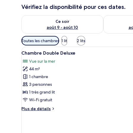
Vérifiez la disponibilité pour ces dates.
Vérifier la disponibilité pour ce soir août 9 - août 10
Vérifier la di
Ce soir
août 9 - août 10
ao
Filtres
Toutes les chambres
1 lit
2 lits
disponibles
Afficher
Une chambre d’hôtel avec un li
pour
6
Chambre Double Deluxe
toutes
les
Vue sur la mer
les
chambres
44 m²
photos
pour
1 chambre
ce
3 personnes
type
1 très grand lit
de
Wi-Fi gratuit
chambre :
Plus
Plus de détails
Chambre
de
Double
détails
Deluxe
sur
le