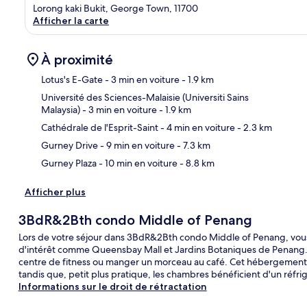
Lorong kaki Bukit, George Town, 11700
Afficher la carte
À proximité
Lotus's E-Gate
- 3 min en voiture
- 1.9 km
Université des Sciences-Malaisie (Universiti Sains
Malaysia)
- 3 min en voiture
- 1.9 km
Car
Cathédrale de l'Esprit-Saint
- 4 min en voiture
- 2.3 km
Gurney Drive
- 9 min en voiture
- 7.3 km
Gurney Plaza
- 10 min en voiture
- 8.8 km
Afficher plus
3BdR&2Bth condo Middle of Penang
Lors de votre séjour dans 3BdR&2Bth condo Middle of Penang, vous
d'intérêt comme Queensbay Mall et Jardins Botaniques de Penang. 
centre de fitness ou manger un morceau au café. Cet hébergement a
tandis que, petit plus pratique, les chambres bénéficient d'un réfr
Informations sur le droit de rétractation