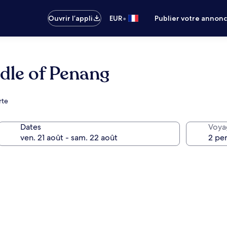
•
Ouvrir l’appli
EUR
Publier votre annon
le of Penang
rte
Dates
Voya