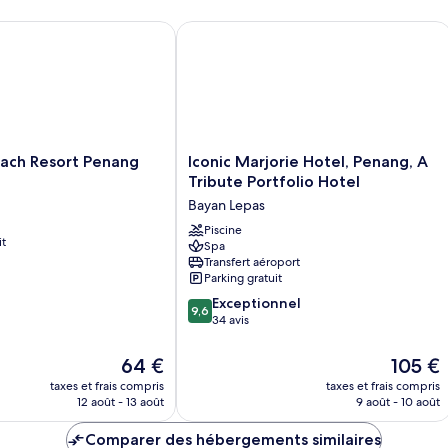
h Resort Penang
Iconic Marjorie Hotel, Penang, A Trib
Iconic
ach Resort Penang
Iconic Marjorie Hotel, Penang, A
Marjorie
Tribute Portfolio Hotel
Hotel,
Bayan Lepas
Penang,
A
Piscine
it
Spa
Tribute
Transfert aéroport
Portfolio
Parking gratuit
Hotel
9.6
Bayan
Exceptionnel
9,6
sur
Lepas
34 avis
10,
Exceptionnel,
Le
Le
64 €
105 €
34 avis
nouveau
nouveau
taxes et frais compris
taxes et frais compris
prix
prix
12 août - 13 août
9 août - 10 août
est
est
de
de
Comparer des hébergements similaires