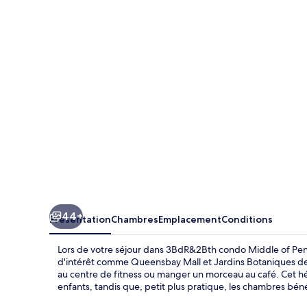
condo
Middle
of
Penang
44+
Présentation
Chambres
Emplacement
Conditions
Lors de votre séjour dans 3BdR&2Bth condo Middle of Pena
d'intérêt comme Queensbay Mall et Jardins Botaniques de
au centre de fitness ou manger un morceau au café. Cet h
enfants, tandis que, petit plus pratique, les chambres bén