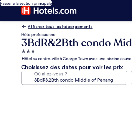
Passer à la section principale
Afficher tous les hébergements
Hôte professionnel
3BdR&2Bth condo Midd
Hébergement
3.0 étoiles
Hôtel au centre-ville à George Town avec une piscine couve
Choisissez des dates pour voir les prix
Où allez-vous ?
Galerie
photos
de
l’hébergement
3BdR&2Bth