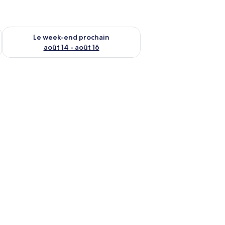
-end août 7 - août 9
Vérifier la disponibilité pour le week-end prochain août 14 - a
Le week-end prochain
août 14 - août 16