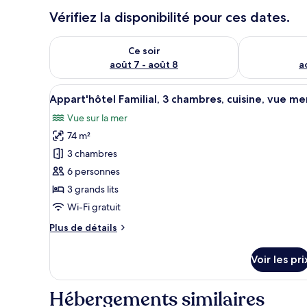
Vérifiez la disponibilité pour ces dates.
Vérifier la disponibilité pour ce soir août 7 - août 8
Vérifier la di
Ce soir
août 7 - août 8
a
Afficher
Un lit avec un cadre noir, une l
27
Appart'hôtel Familial, 3 chambres, cuisine, vue me
toutes
Vue sur la mer
les
74 m²
photos
pour
3 chambres
ce
6 personnes
type
3 grands lits
de
Wi-Fi gratuit
chambre :
Plus
Plus de détails
Appart'hôtel
de
Familial,
détails
Voir les pri
3
sur
le
chambres,
type
Hébergements similaires
cuisine,
de