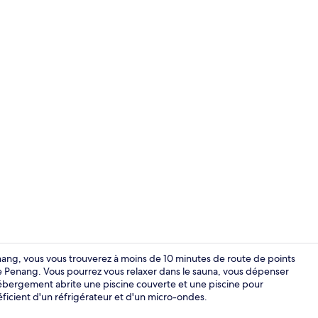
Site d’intérêt
ng, vous vous trouverez à moins de 10 minutes de route de points
 Penang. Vous pourrez vous relaxer dans le sauna, vous dépenser
ébergement abrite une piscine couverte et une piscine pour
Coin salon da
éficient d'un réfrigérateur et d'un micro-ondes.