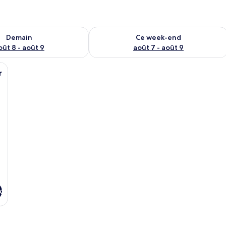
sponibilité pour demain août 8 - août 9
Vérifier la disponibilité pour ce week
Demain
Ce week-end
oût 8 - août 9
août 7 - août 9
iterie grise et une couverture rouge.
r
x