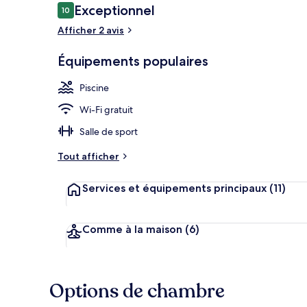
Avis
Exceptionnel
10
10 sur 10
voyageurs
Afficher 2 avis
Coin salon da
Équipements populaires
Piscine
Wi-Fi gratuit
Salle de sport
Tout afficher
Services et équipements principaux
(11)
Comme à la maison
(6)
Options de chambre