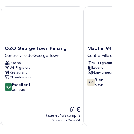
ute Portfolio Hotel
OZO George Town Penang
Mac Inn 94
OZO
Mac
OZO George Town Penang
Mac Inn 94
George
Inn
Centre-ville de George Town
Centre-ville de George 
Town
94
Piscine
Wi-Fi gratuit
Penang
Centre-
Wi-Fi gratuit
Laverie
Centre-
ville
Restaurant
Non-fumeurs
ville
de
Climatisation
7.0
de
George
Bien
7,0
8.6
Excellent
sur
George
Town
6 avis
8,6
sur
301 avis
10,
Town
10,
Bien,
Excellent,
6 avis
301 avis
Le
61 €
nouveau
taxes et frais compris
tax
prix
25 août - 26 août
est
de