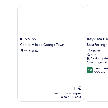
vue
chambre
Appart'hôtel
mer
K INN 55
Bayview Beac
Familial,
3
chambres,
cuisine,
vue
mer
K
Bayview
K INN 55
Bayview Be
INN
Beach
Centre-ville de George Town
Batu Ferringhi
55
Resort
Wi-Fi gratuit
Piscine
Centre-
Penang
Spa
ville
Batu
Parking gratu
de
Ferringhi
Wi-Fi gratuit
George
8.0
Très bien
Town
8,0
sur
1 000 avis
10,
Très
bien,
Le
11 €
1 000 avis
nouveau
taxes et frais compris
prix
16 août - 17 août
est
de