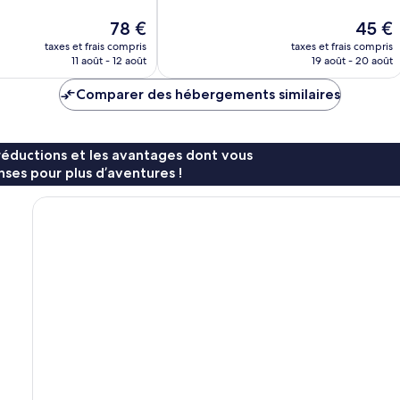
43 avis
Le
Le
78 €
45 €
nouveau
nouvea
taxes et frais compris
taxes et frais compris
prix
prix
11 août - 12 août
19 août - 20 août
est
est
de
de
Comparer des hébergements similaires
78 €
45 €
réductions et les avantages dont vous
ses pour plus d’aventures !