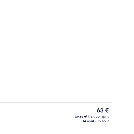
hébergement - soirée/nuit
Détail de l’intérieur
Le
63 €
prix
taxes et frais compris
actuel
14 août - 15 août
io
Détail de l’intérieur
est
de