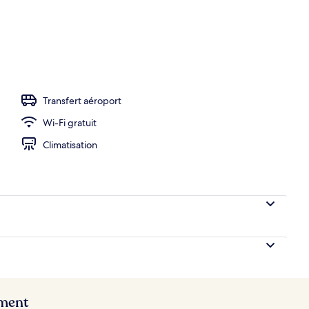
ns pour les couples, sauna, hammam, soins corporels
Transfert aéroport
Wi-Fi gratuit
Climatisation
ement