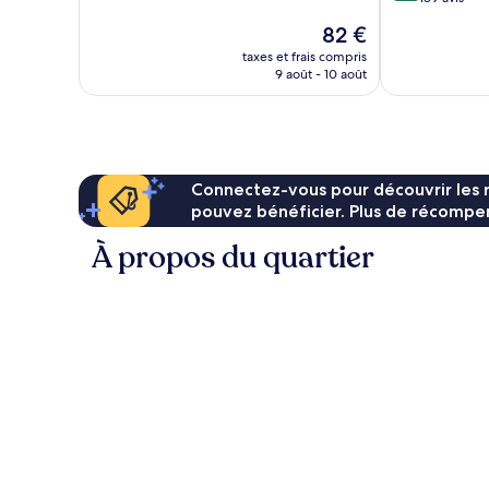
bien,
10,
Le
82 €
196 avis
Merveilleux,
nouveau
189 avis
taxes et frais compris
prix
9 août - 10 août
est
de
82 €
Connectez-vous pour découvrir les 
pouvez bénéficier. Plus de récompen
À propos du quartier