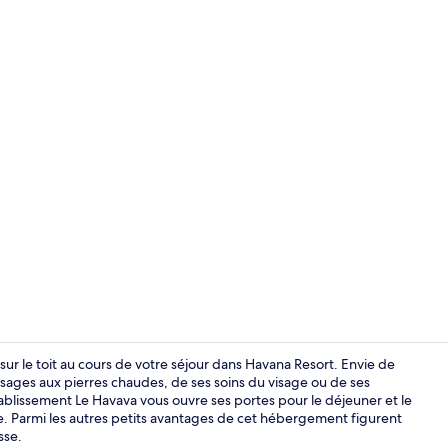
Façade de l’
 sur le toit au cours de votre séjour dans Havana Resort. Envie de
sages aux pierres chaudes, de ses soins du visage ou de ses
ablissement Le Havava vous ouvre ses portes pour le déjeuner et le
Terrasse/Pat
le. Parmi les autres petits avantages de cet hébergement figurent
sse.