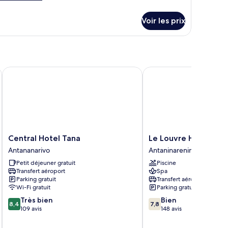
e
tails
Voir les prix
r
pe
e
hambre
hambre
Central Hotel Tana
Le Louvre Hôtel & Spa
Central
Le
Central Hotel Tana
Le Louvre Hôtel & S
Hotel
Louvre
Antananarivo
Antaninarenina
Tana
Hôtel
Petit déjeuner gratuit
Piscine
Antananarivo
&
Transfert aéroport
Spa
Spa
Parking gratuit
Transfert aéroport
Antaninarenina
Wi-Fi gratuit
Parking gratuit
8.4
7.8
Très bien
Bien
8,4
7,8
sur
sur
109 avis
148 avis
10,
10,
Très
Bien,