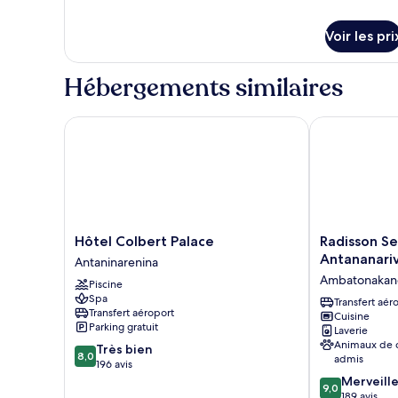
Voir les pri
Hébergements similaires
Hôtel Colbert Palace
Radisson Serv
Hôtel
Radisson
Hôtel Colbert Palace
Radisson S
Colbert
Serviced
Antananari
Antaninarenina
Palace
Apartments
Ambatonakan
Piscine
Antaninarenina
Antananarivo
Spa
City
Transfert aér
Transfert aéroport
Cuisine
Centre
Parking gratuit
Laverie
Ambatonakan
Animaux de
8.0
Très bien
8,0
admis
sur
196 avis
10,
9.0
Merveill
9,0
Très
sur
189 avis