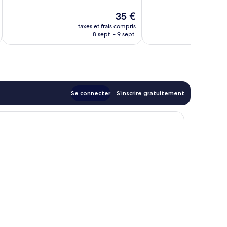
bien,
148 avis
Le
35 €
109 avis
u
nouveau
taxes et frais compris
tax
prix
8 sept. - 9 sept.
est
de
35 €
Se connecter
S’inscrire gratuitement