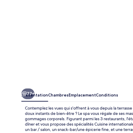
Resort
77+
Présentation
Chambres
Emplacement
Conditions
Contemplez les vues qui s'offrent à vous depuis la terrasse
doux instants de bien-être ? Le spa vous régale de ses mas
gommages corporels. Figurant parmi les 3 restaurants, l'ét
dîner et vous propose des spécialités Cuisine internationa
un bar / salon, un snack-bar/une épicerie fine, et une terra