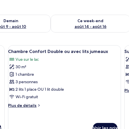
sponibilité pour demain août 9 - août 10
Vérifier la disponibilité pour ce week
Demain
Ce week-end
ût 9 - août 10
août 14 - août 16
and lit, deux tables de chevet et deux lampes fixées au mur.
Afficher
Une chambre d’hôtel avec deux lits, u
A
10
Chambre Confort Double ou avec lits jumeaux
S
toutes
t
Vue sur le lac
les
le
30 m²
photos
p
pour
p
1 chambre
ce
c
3 personnes
type
t
2 lits 1 place OU 1 lit double
Pl
Pl
de
d
d
Wi-Fi gratuit
chambre :
c
dé
Plus
Plus de détails
su
Chambre
S
de
le
Confort
P
détails
ty
Double
sur
d
le
c
ou
x
Voir les prix