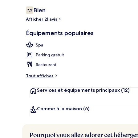
Avis
Bien
7,2
7,2 sur 10
voyageurs
Afficher 21 avis
Espace de soi
Équipements populaires
Spa
Parking gratuit
Restaurant
Tout afficher
Services et équipements principaux
(12)
Comme à la maison
(6)
Pourquoi vous allez adorer cet héberg