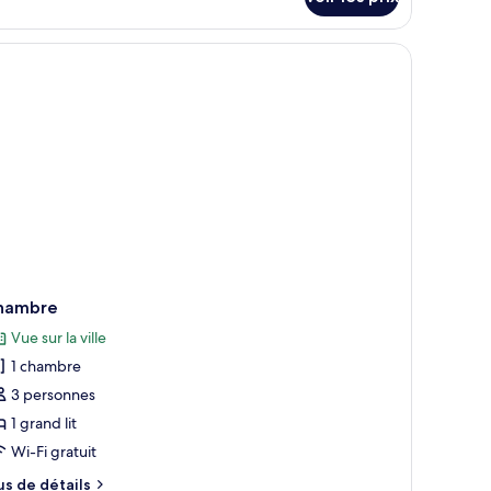
ite
remium
, une table basse en verre, un téléviseur et un coin repas avec des chaises
hambre
Vue sur la ville
1 chambre
3 personnes
1 grand lit
Wi-Fi gratuit
us
us de détails