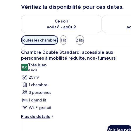
Vérifiez la disponibilité pour ces dates.
Vérifier la disponibilité pour ce soir août 8 - août 9
Vérifier la di
Ce soir
août 8 - août 9
ao
Filtres
Toutes les chambres
1 lit
2 lits
disponibles
Afficher
Une chambre d’hôtel avec un gr
pour
7
Chambre Double Standard, accessible aux
toutes
les
personnes à mobilité réduite, non-fumeurs
les
chambres
Très bien
8,0
photos
8,0 sur 10
(3 avis)
3 avis
pour
25 m²
ce
1 chambre
type
3 personnes
de
1 grand lit
chambre :
Wi-Fi gratuit
Chambre
Double
Plus
Plus de détails
de
Standard,
détails
accessible
Voir les pri