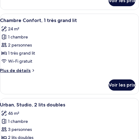
Voir les prix
sur
Suite
le
Exécutive,
type
Afficher
Une chambre d’hôtel avec un grand lit,
1
5
de
Chambre Confort, 1 très grand lit
toutes
chambre
chambre
24 m²
aloft,
les
Suite
1 chambre
photos
Exécutive,
pour
2 personnes
1
ce
chambre
1 très grand lit
type
Wi-Fi gratuit
de
Plus
Plus de détails
chambre :
de
Chambre
détails
Voir les prix
sur
Confort,
le
1
type
Afficher
Une chambre d’hôtel avec deux lits, un
très
6
de
Urban, Studio, 2 lits doubles
toutes
grand
chambre
46 m²
Chambre
les
lit
Confort,
1 chambre
photos
1
pour
3 personnes
très
ce
grand
2 lits doubles