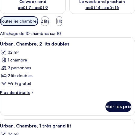
Ce week-end
Le week-end prochain
août 7 - août 9
août 14 - août 16
Filtres
Toutes les chambres
2 lits
1 lit
disponibles
pour
Affichage de 10 chambres sur 10
les
Afficher
Une chambre d’hôtel avec deux lits, u
5
Urban, Chambre, 2 lits doubles
chambres
toutes
32 m²
les
1 chambre
photos
pour
3 personnes
ce
2 lits doubles
type
Wi-Fi gratuit
de
Plus
Plus de détails
chambre :
de
Urban,
détails
Voir les prix
sur
Chambre,
le
2
type
Afficher
Une chambre d’hôtel avec un grand lit
lits
6
de
Urban, Chambre, 1 très grand lit
toutes
doubles
chambre
24 m²