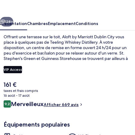
Marriott
Dublin
cédent
Suivant
City
128+
Présentation
Chambres
Emplacement
Conditions
Offrant une terrasse sur le toit, Aloft by Marriott Dublin City vous
place à quelques pas de Teeling Whiskey Distillery. À votre
disposition, un centre de remise en forme ouvert 24 h/24 pour un
peu d'exercice et bar/salon pour se relaxer autour d'un verre. St.
Stephen's Green et Guinness Storehouse se trouvent par ailleurs à
moins de 15 minutes à pied. Les autres voyageurs sont séduits par le
personnel attentionné et l'élégant bar. L'hébergement se situe à
VIP Access
une très courte distance à pied des transports publics : Station de
tramway St Stephen's Green se trouve à 15 min et Station de
Le
161 €
tramway Harcourt Street, à 15 min.
Bar lounge
prix
taxes et frais compris
actuel
16 août - 17 août
est
Avis
Merveilleux
9,2
Afficher 669 avis
de
9,2 sur 10
voyageurs
161 €.
Équipements populaires