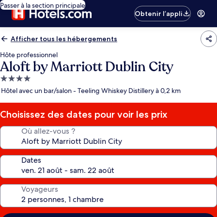
Passer à la section principale
Obtenir l’appli
Afficher tous les hébergements
Hôte professionnel
Aloft by Marriott Dublin City
Hébergement
4.0 étoiles
Hôtel avec un bar/salon - Teeling Whiskey Distillery à 0,2 km
Choisissez des dates pour voir les prix
Où allez-vous ?
Dates
Voyageurs