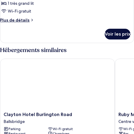
ce
1 très grand lit
type
Wi-Fi gratuit
de
Plus
Plus de détails
chambre :
de
Chambre,
détails
Voir les prix
sur
1
le
très
type
Hébergements similaires
grand
de
lit
chambre
Clayton Hotel Burlington Road
Ruby Mol
Chambre,
1
très
grand
lit
Clayton
Ruby
Clayton Hotel Burlington Road
Ruby M
Hotel
Molly
Ballsbridge
Centre v
Burlington
Hotel
Parking
Wi-Fi gratuit
Wi-Fi 
Road
Dublin
Restaurant
Chambres
Bar