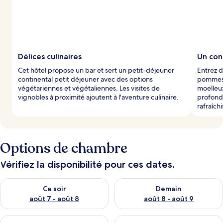
Délices culinaires
Un con
Cet hôtel propose un bar et sert un petit-déjeuner
Entrez 
continental petit déjeuner avec des options
pommes 
végétariennes et végétaliennes. Les visites de
moelleux
vignobles à proximité ajoutent à l'aventure culinaire.
profond,
rafraîch
Options de chambre
Vérifiez la disponibilité pour ces dates.
Vérifier la disponibilité pour ce soir août 7 - août 8
Vérifier la disponibilité pour 
Ce soir
Demain
août 7 - août 8
août 8 - août 9
Vérifier la disponibilité pour ce week-end août 7 - août 9
Vérifier la disponibilité pour 