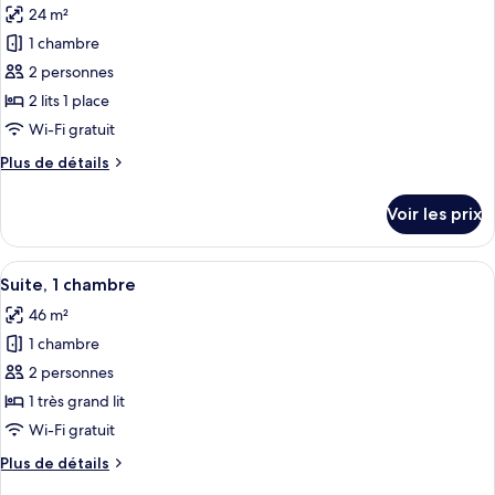
grand
24 m²
Urban,
les
lit
Studio,
1 chambre
photos
1
pour
2 personnes
très
ce
grand
2 lits 1 place
lit
type
Wi-Fi gratuit
de
Plus
Plus de détails
chambre :
de
aloft,
détails
Voir les prix
sur
Chambre,
le
2
type
Afficher
Une chambre d’hôtel moderne avec un g
lits
6
de
Suite, 1 chambre
toutes
une
chambre
46 m²
aloft,
les
place
Chambre,
1 chambre
photos
2
pour
2 personnes
lits
ce
une
1 très grand lit
place
type
Wi-Fi gratuit
de
Plus
Plus de détails
chambre :
de