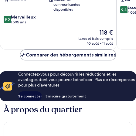
Ballsbridge
by
communicantes
IHG
9.4
Exc
disponibles
9,4
Centre
sur
4 068
9.0
Merveilleux
ville
10,
9,0
sur
1 595 avis
de
Exceptio
10,
Dublin
4 068 av
Le
118 €
Merveilleux,
nouveau
1 595 avis
taxes et frais compris
prix
10 août - 11 août
est
de
Comparer des hébergements similaires
118 €
Connectez-vous pour découvrir les réductions et les
avantages dont vous pouvez bénéficier. Plus de récompenses
pour plus d’aventures !
Se connecter
S’inscrire gratuitement
À propos du quartier