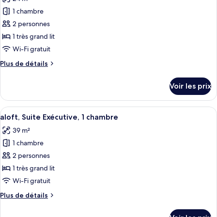
Urban,
les
Chambre,
1 chambre
photos
2
pour
2 personnes
lits
ce
doubles
1 très grand lit
type
Wi-Fi gratuit
de
Plus
Plus de détails
chambre :
de
Urban,
détails
Voir les prix
sur
Chambre,
le
1
type
Afficher
Une chambre d’hôtel avec un lit, un b
très
7
de
aloft, Suite Exécutive, 1 chambre
toutes
grand
chambre
39 m²
Urban,
les
lit
Chambre,
1 chambre
photos
1
pour
2 personnes
très
ce
grand
1 très grand lit
lit
type
Wi-Fi gratuit
de
Plus
Plus de détails
chambre :
de
aloft,
détails