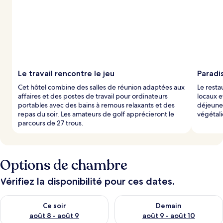
Le travail rencontre le jeu
Paradi
Cet hôtel combine des salles de réunion adaptées aux
Le resta
affaires et des postes de travail pour ordinateurs
locaux e
portables avec des bains à remous relaxants et des
déjeune
repas du soir. Les amateurs de golf apprécieront le
végétali
parcours de 27 trous.
Options de chambre
Vérifiez la disponibilité pour ces dates.
Vérifier la disponibilité pour ce soir août 8 - août 9
Vérifier la disponibilité pour 
Ce soir
Demain
août 8 - août 9
août 9 - août 10