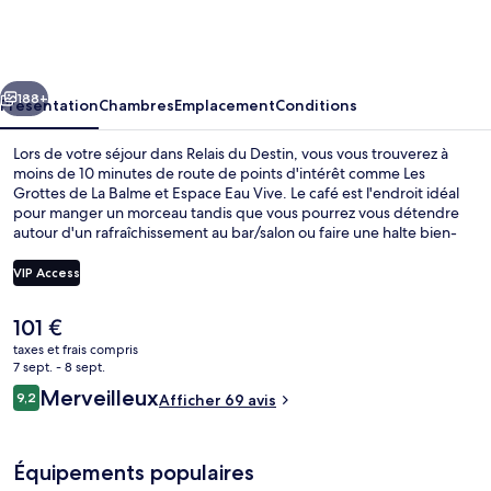
du
Destin
cédent
Suivant
188+
Présentation
Chambres
Emplacement
Conditions
Lors de votre séjour dans Relais du Destin, vous vous trouverez à
moins de 10 minutes de route de points d'intérêt comme Les
Grottes de La Balme et Espace Eau Vive. Le café est l'endroit idéal
pour manger un morceau tandis que vous pourrez vous détendre
autour d'un rafraîchissement au bar/salon ou faire une halte bien-
être dans le bain à remous. Cette maison d'hôtes de style Belle
Époque abrite en outre un jardin et une station de recharge pour
VIP Access
vélo électrique.
Le
101 €
Enceinte de l’hébergement
prix
taxes et frais compris
actuel
7 sept. - 8 sept.
est
Avis
Merveilleux
9,2
Afficher 69 avis
de
9,2 sur 10
voyageurs
101 €.
Équipements populaires