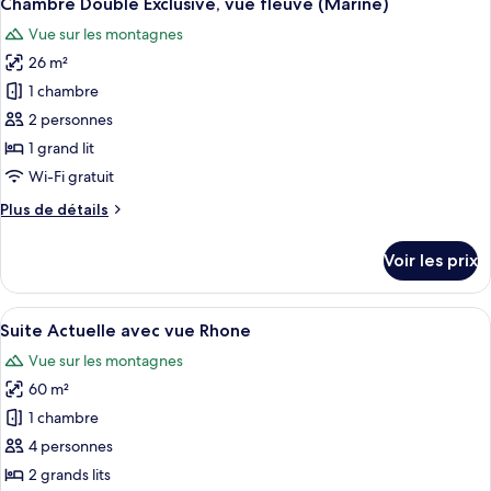
Chambre Double Exclusive, vue fleuve (Marine)
toutes
grand
chambre
Vue sur les montagnes
Chambre
les
lit,
Double
26 m²
photos
vue
Classique,
pour
1 chambre
cour
1
ce
grand
intérieure
2 personnes
lit,
type
1 grand lit
vue
de
Wi-Fi gratuit
cour
chambre :
intérieure
Plus
Plus de détails
Chambre
de
Double
détails
Voir les prix
Exclusive,
sur
le
vue
type
Afficher
Une chambre avec un tapis à pois rouge
fleuve
24
de
Suite Actuelle avec vue Rhone
toutes
(Marine)
chambre
Vue sur les montagnes
Chambre
les
Double
60 m²
photos
Exclusive,
pour
1 chambre
vue
ce
fleuve
4 personnes
(Marine)
type
2 grands lits