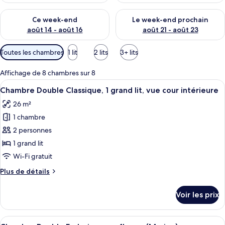
Vérifier la disponibilité pour ce week-end août 14 - août 16
Vérifier la disponibilité pour
Ce week-end
Le week-end prochain
août 14 - août 16
août 21 - août 23
Filtres
Toutes les chambres
1 lit
2 lits
3+ lits
disponibles
pour
Affichage de 8 chambres sur 8
les
Afficher
Une chambre à coucher avec un lit, un
10
Chambre Double Classique, 1 grand lit, vue cour intérieure
chambres
toutes
26 m²
les
1 chambre
photos
pour
2 personnes
ce
1 grand lit
type
Wi-Fi gratuit
de
Plus
Plus de détails
chambre :
de
Chambre
détails
Voir les prix
sur
Double
le
Classique,
type
Afficher
Une chambre à coucher avec un lit, un
1
18
de