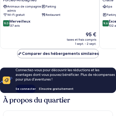
Porcieu-Amblagnieu
Chatte
La
Chatte
Animaux de compagnie
Parking
Spa
Source
admis
Porcieu-
Wi-Fi gratuit
Restaurant
Parkin
Amblagnieu
9.0
9.6
Merveilleux
Exc
9,0
9,6
sur
sur
137 avis
102 a
10,
10,
Le
95 €
Merveilleux,
Exceptio
nouveau
137 avis
102 avis
taxes et frais compris
prix
1 sept. - 2 sept.
est
de
Comparer des hébergements similaires
95 €
Connectez-vous pour découvrir les réductions et les
avantages dont vous pouvez bénéficier. Plus de récompenses
pour plus d’aventures !
Se connecter
S’inscrire gratuitement
À propos du quartier