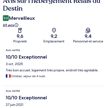
Avis sur l’hébergement Relais du
Avis
Destin
Merveilleux
9,2
69 avis
9,6
9,2
9,4
Propreté
Emplacement
Personnel et service
Avis
Avis vérifié
10/10 Exceptionnel
3 oct. 2025
Très bon accueil, logement très propre, endroit très agréable.
Christian, séjour de 4 nuits
Avis vérifié
10/10 Exceptionnel
27 juin 2021