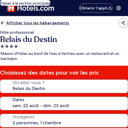
Passer à la section principale
Obtenir l’appli
Afficher tous les hébergements
Hôte professionnel
Relais du Destin
Hébergement
4.0 étoiles
Maison d'hôtes au bord de l'eau à Vertrieu avec un restaurant et un
bar/salon
Choisissez des dates pour voir les prix
Où allez-vous ?
Dates
Voyageurs