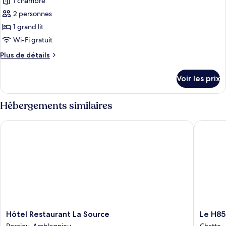
pour
1 chambre
ce
2 personnes
type
1 grand lit
de
Wi-Fi gratuit
chambre :
Plus
Plus de détails
Appartement
de
Deluxe,
détails
Voir les prix
vue
sur
le
fleuve
type
Hébergements similaires
de
chambre
Hôtel Restaurant La Source
Le H85
Appartement
Deluxe,
vue
fleuve
Hôtel
Le
Hôtel Restaurant La Source
Le H85
Restaurant
H85