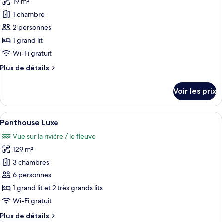
19 m²
Chambre
les
intérieure
Double
1 chambre
photos
(Racer)
Classique,
pour
2 personnes
vue
ce
cour
1 grand lit
intérieure
type
Wi-Fi gratuit
(Racer)
de
Plus
Plus de détails
chambre :
de
Studio,
détails
Voir les prix
sur
vue
le
cour
type
Afficher
Une chambre d’hôtel avec un grand lit
intérieure
18
de
Penthouse Luxe
toutes
chambre
Vue sur la rivière / le fleuve
Studio,
les
vue
129 m²
photos
cour
pour
3 chambres
intérieure
ce
6 personnes
type
1 grand lit et 2 très grands lits
de
Wi-Fi gratuit
chambre :
Plus
Plus de détails
Penthouse