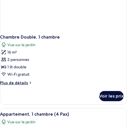
Chambre Double, 1 chambre
Vue sur le jardin
16 m²
2 personnes
1 lit double
Wi-Fi gratuit
Plus
Plus de détails
de
détails
Voir les prix
sur
le
type
Afficher
Un bâtiment en pierre doté d’un balcon
2
de
Appartement, 1 chambre (4 Pax)
toutes
chambre
Vue sur le jardin
Chambre
les