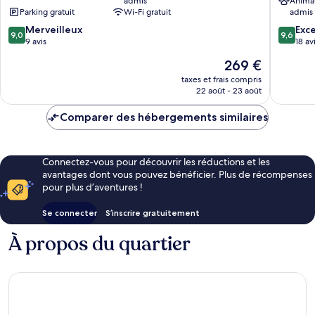
admis
Anima
Parking gratuit
Wi-Fi gratuit
admis
9.0
9.6
Merveilleux
Exc
9,0
9,6
sur
sur
9 avis
18 av
10,
10,
Le
269 €
Merveilleux,
Exceptio
nouveau
9 avis
18 avis
taxes et frais compris
prix
22 août - 23 août
est
de
Comparer des hébergements similaires
269 €
Connectez-vous pour découvrir les réductions et les
avantages dont vous pouvez bénéficier. Plus de récompenses
pour plus d’aventures !
Se connecter
S’inscrire gratuitement
À propos du quartier