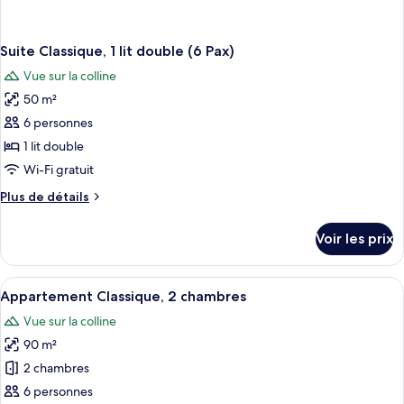
Suite Classique, 1 lit double (6 Pax)
Vue sur la colline
50 m²
6 personnes
1 lit double
Wi-Fi gratuit
Plus
Plus de détails
de
détails
Voir les prix
sur
le
type
Afficher
Une cuisine avec des meubles blancs, un
4
de
Appartement Classique, 2 chambres
toutes
chambre
Vue sur la colline
Suite
les
Classique,
90 m²
photos
1
pour
2 chambres
lit
ce
double
6 personnes