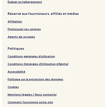
o
a
Évaluer un hébergement
r
G
s
i
Réservé aux fournisseurs, affiliés et médias
i
n
e
Affiliation
s
t
Promouvoir vos services
r
a
Agents de voyages
i
o
Politiques
1
4
Conditions générales d’utilisation
Conditions Générales d’Utilisation d’Abritel
Accessibilité
Politique sur la protection des données
Cookies
Mentions légales / Nous contacter
Comment fonctionne notre site