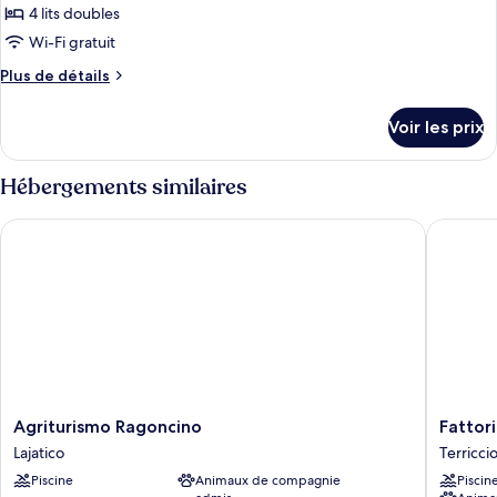
(6
type
4 lits doubles
Pax)
de
Wi-Fi gratuit
chambre :
Plus
Plus de détails
Appartement
de
Classique,
détails
Voir les prix
2
sur
le
chambres
type
Hébergements similaires
de
chambre
Agriturismo Ragoncino
Fattoria
Appartement
Classique,
2
chambres
Agriturismo
Fattoria
Agriturismo Ragoncino
Fattor
Ragoncino
Fibbian
Lajatico
Terriccio
Lajatico
Terriccio
Piscine
Animaux de compagnie
Piscin