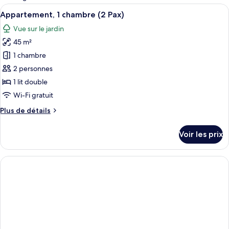
les
Afficher
Une chambre d’hôtel comprenant un lit
4
Appartement, 1 chambre (2 Pax)
chambres
toutes
Vue sur le jardin
les
45 m²
photos
pour
1 chambre
ce
2 personnes
type
1 lit double
de
Wi-Fi gratuit
chambre :
Plus
Plus de détails
Appartement,
de
1
détails
Voir les prix
chambre
sur
le
(2
type
Pax)
de
chambre
Appartement,
1
chambre
(2
Pax)