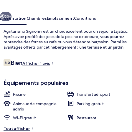
cédent
Suivant
30+
Présentation
Chambres
Emplacement
Conditions
Agriturismo Signorini est un choix excellent pour un séjour à Lajatico.
Après avoir profité des joies de la piscine extérieure, vous pourrez
reprendre des forces au café ou vous détendre bar/salon. Parmi les
avantages offerts par cet hébergement : une terrasse et un jardin.
Avis
Bien
6,0
Afficher 1 avis
6,0 sur 10
voyageurs
Piscine extérieure, piscine sur le toit
Équipements populaires
Piscine
Transfert aéroport
Animaux de compagnie
Parking gratuit
admis
Wi-Fi gratuit
Restaurant
Tout afficher