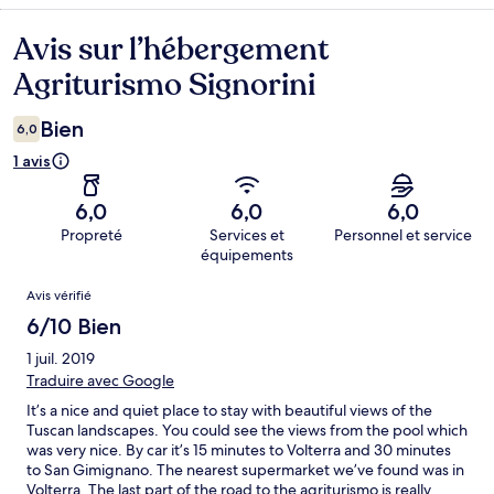
Avis sur l’hébergement
Avis
Agriturismo Signorini
Bien
6,0
1 avis
6,0
6,0
6,0
Propreté
Services et
Personnel et service
équipements
Avis
Avis vérifié
6/10 Bien
1 juil. 2019
Traduire avec Google
It’s a nice and quiet place to stay with beautiful views of the
Tuscan landscapes. You could see the views from the pool which
was very nice. By car it’s 15 minutes to Volterra and 30 minutes
to San Gimignano. The nearest supermarket we’ve found was in
Volterra. The last part of the road to the agriturismo is really