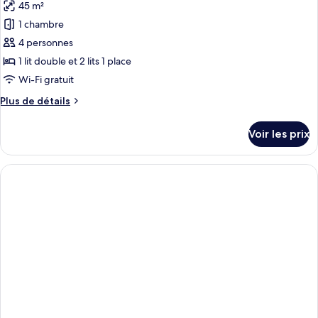
Double,
45 m²
photos
1
pour
1 chambre
chambre
ce
4 personnes
type
1 lit double et 2 lits 1 place
de
Wi-Fi gratuit
chambre :
Plus
Plus de détails
Appartement,
de
1
détails
Voir les prix
chambre
sur
le
(4
type
Pax)
de
chambre
Appartement,
1
chambre
(4
Pax)