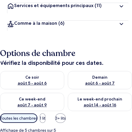
Services et équipements principaux
(11)
Comme à la maison
(6)
Options de chambre
Vérifiez la disponibilité pour ces dates.
Vérifier la disponibilité pour ce soir août 5 - août 6
Vérifier la disponibilité pour 
Ce soir
Demain
août 5 - août 6
août 6 - août 7
Vérifier la disponibilité pour ce week-end août 7 - août 9
Vérifier la disponibilité pour 
Ce week-end
Le week-end prochain
août 7 - août 9
août 14 - août 16
Filtres
Toutes les chambres
1 lit
3+ lits
disponibles
pour
Affichage de 5 chambres sur 5