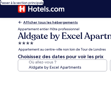
Passer à la section principale
Afficher tous les hébergements
Appartement entier
·
Hôte professionnel
Aldgate by Excel Apar
Hébergement
4.0 étoiles
Appartement au centre-ville non loin de Tour de Londres
Choisissez des dates pour voir les prix
Où allez-vous ?
Galerie
photos
de
l’hébergement
Aldgate