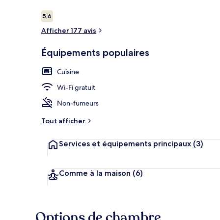
Avis
5,6
5,6 sur 10
voyageurs
Afficher 177 avis
Penthouse, 2 
Équipements populaires
Cuisine
Wi-Fi gratuit
Non-fumeurs
Tout afficher
Services et équipements principaux
(3)
Comme à la maison
(6)
Options de chambre