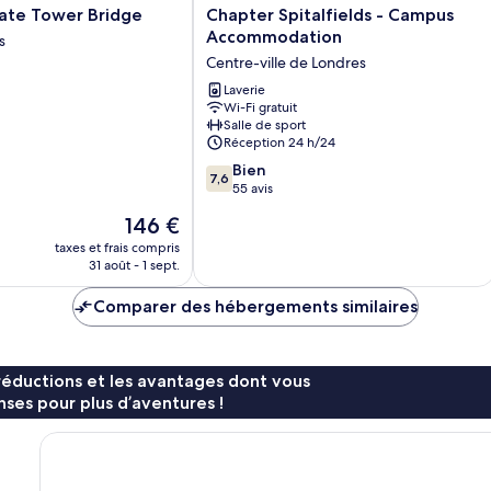
Chapter
gate Tower Bridge
Chapter Spitalfields - Campus
Spitalfields
Accommodation
s
-
Centre-ville de Londres
Campus
Accommodation
Laverie
Wi-Fi gratuit
Centre-
Salle de sport
ville
Réception 24 h/24
de
7.6
Londres
Bien
7,6
sur
55 avis
10,
Le
146 €
Bien,
nouveau
55 avis
taxes et frais compris
prix
31 août - 1 sept.
est
de
Comparer des hébergements similaires
146 €
réductions et les avantages dont vous
ses pour plus d’aventures !