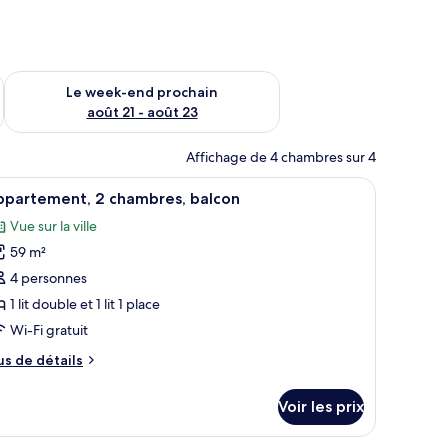
-end août 14 - août 16
Vérifier la disponibilité pour le week-end prochain août 21 - 
Le week-end prochain
août 21 - août 23
Affichage de 4 chambres sur 4
u mur.
 écran plat, une table basse agrémentée d’une plante et une table basse en v
fficher
Une chambre à coucher avec un lit, des tables
20
ppartement, 2 chambres, balcon
outes
Vue sur la ville
s
59 m²
hotos
our
4 personnes
e
1 lit double et 1 lit 1 place
ype
Wi-Fi gratuit
e
us
us de détails
hambre :
e
ppartement,
tails
Voir les prix
r
hambres,