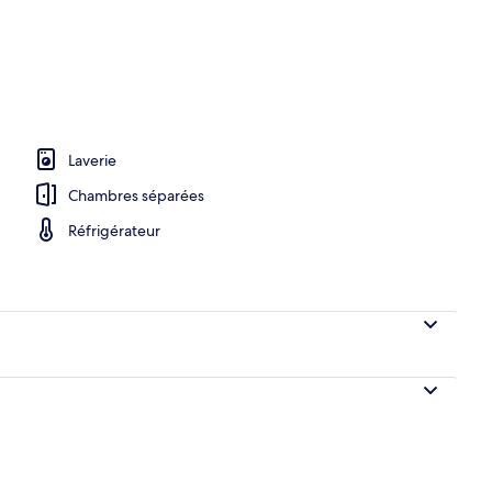
chambres | Coin séjour | Télévision à écran plat de 42 pouces avec chaînes n
Laverie
Chambres séparées
Réfrigérateur