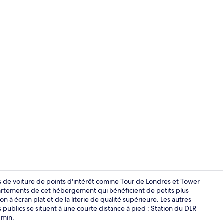
Penthouse, 2
es de voiture de points d'intérêt comme Tour de Londres et Tower
artements de cet hébergement qui bénéficient de petits plus
 à écran plat et de la literie de qualité supérieure. Les autres
Penthouse, 2
publics se situent à une courte distance à pied : Station du DLR
 min.