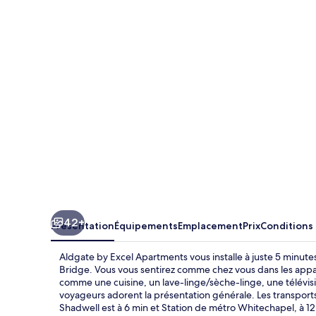
by
Excel
Apartments
42+
Présentation
Équipements
Emplacement
Prix
Conditions
Aldgate by Excel Apartments vous installe à juste 5 minut
Bridge. Vous vous sentirez comme chez vous dans les app
comme une cuisine, un lave-linge/sèche-linge, une télévision
voyageurs adorent la présentation générale. Les transports 
Shadwell est à 6 min et Station de métro Whitechapel, à 12