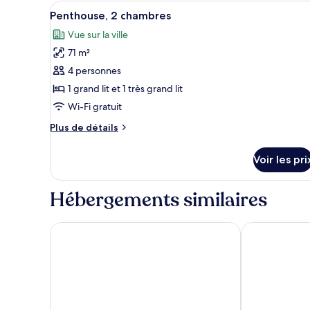
Afficher
Une chambre à coucher avec un 
chambre
chambre
13
Penthouse, 2 chambres
Appartement
toutes
Deluxe,
Vue sur la ville
les
1
71 m²
photos
chambre
pour
4 personnes
ce
1 grand lit et 1 très grand lit
type
Wi-Fi gratuit
de
Plus
Plus de détails
chambre :
de
Penthouse,
détails
Voir les pri
sur
2
le
chambres
type
Hébergements similaires
de
chambre
Penthouse,
Bob W London Tower Hill - Residences
Marlin Aldga
2
chambres