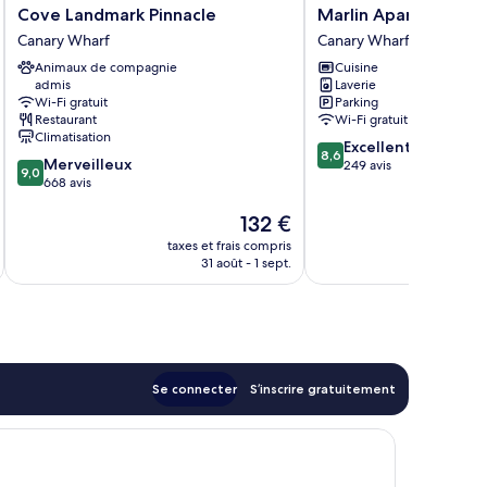
Cove
Marlin
Cove Landmark Pinnacle
Marlin Apartments 
Landmark
Apartments
Canary Wharf
Canary Wharf
Pinnacle
Canary
Animaux de compagnie
Cuisine
Canary
Wharf
admis
Laverie
Wharf
Canary
Wi-Fi gratuit
Parking
Wharf
Restaurant
Wi-Fi gratuit
Climatisation
8.6
Excellent
8,6
9.0
Merveilleux
sur
249 avis
9,0
sur
668 avis
10,
10,
Excellent,
Le
132 €
Merveilleux,
249 avis
nouveau
668 avis
taxes et frais compris
tax
prix
31 août - 1 sept.
est
de
132 €
Se connecter
S’inscrire gratuitement