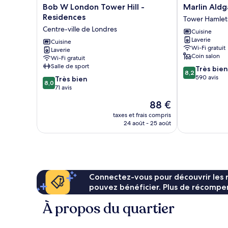
Bob
Marlin
Bob W London Tower Hill -
Marlin Ald
W
Aldgate
Residences
Tower Hamlet
London
Tower
Centre-ville de Londres
Cuisine
Tower
Bridge
Laverie
Hill
Cuisine
Tower
Wi-Fi gratuit
Laverie
-
Hamlets
Coin salon
Wi-Fi gratuit
Residences
Salle de sport
8.2
Très bien
Centre-
8,2
sur
590 avis
8.0
ville
Très bien
8,0
10,
sur
de
71 avis
Très
10,
Londres
Le
88 €
bien,
Très
nouveau
590 avis
bien,
taxes et frais compris
prix
24 août - 25 août
71 avis
est
de
88 €
Connectez-vous pour découvrir les 
pouvez bénéficier. Plus de récompen
À propos du quartier