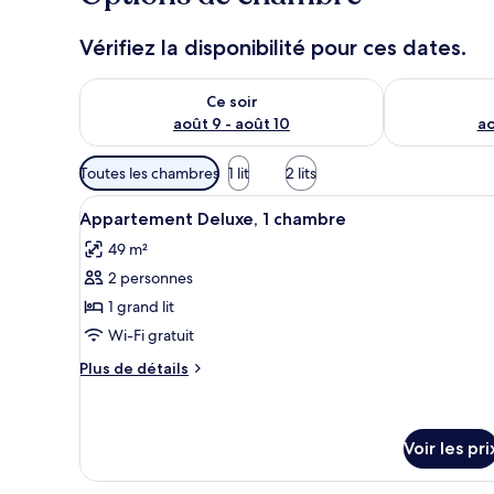
Vérifiez la disponibilité pour ces dates.
Vérifier la disponibilité pour ce soir août 9 - août 10
Vérifier la di
Ce soir
août 9 - août 10
ao
Filtres
Toutes les chambres
1 lit
2 lits
disponibles
Afficher
Une chambre à coucher avec un 
pour
6
Appartement Deluxe, 1 chambre
toutes
les
49 m²
les
chambres
2 personnes
photos
pour
1 grand lit
ce
Wi-Fi gratuit
type
Plus
Plus de détails
de
de
chambre :
détails
sur
Appartement
le
Voir les pri
Deluxe,
type
1
de