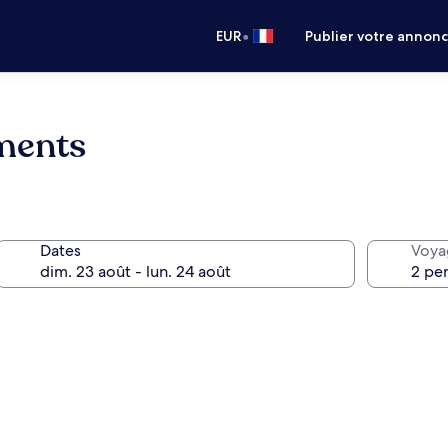
•
EUR
Publier votre annon
tments
Dates
Voya