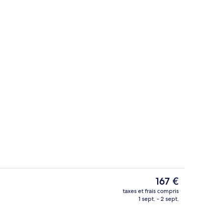
Chambre Double, vue ville | Rideaux oc
Le
167 €
prix
taxes et frais compris
actuel
1 sept. - 2 sept.
er
Vestibule
est
de