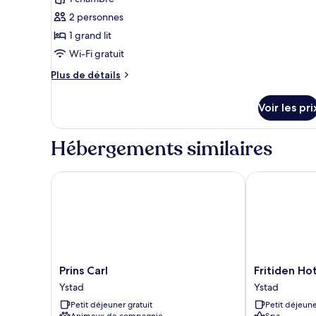
type
2 personnes
de
1 grand lit
chambre :
Chambre
Wi-Fi gratuit
Double,
Plus
Plus de détails
baignoire
de
détails
(6)
Voir les pri
sur
le
type
Hébergements similaires
de
chambre
Chambre
Prins Carl
Fritiden Hote
Double,
baignoire
(6)
Prins
Fritiden
Prins Carl
Fritiden Ho
Carl
Hotell
Ystad
Ystad
Ystad
&
Petit déjeuner gratuit
Petit déjeune
Kongress