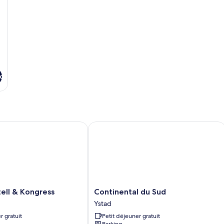
x
ll & Kongress
Continental du Sud
Continental
tell & Kongress
Continental du Sud
du
Ystad
Sud
r gratuit
Petit déjeuner gratuit
Ystad