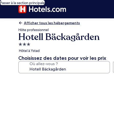
Passer à la section principale
Afficher tous les hébergements
Hôte professionnel
Hotell Bäckagården
Hébergement
3.0 étoiles
Hôtel à Ystad
Choisissez des dates pour voir les prix
Où allez-vous ?
Galerie
photos
de
l’hébergement
Hotell