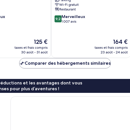
Parking
Wi-Fi gratuit
Restaurant
9.2
eux
Merveilleux
9,2
sur
1 007 avis
10,
Merveilleux,
1 007 avis
Le
Le
125 €
164 €
nouveau
nouveau
taxes et frais compris
taxes et frais compris
prix
prix
30 août - 31 août
23 août - 24 août
est
est
de
de
Comparer des hébergements similaires
125 €
164 €
réductions et les avantages dont vous
ses pour plus d’aventures !