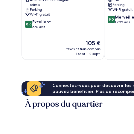
Animaux de compagnie
Spa
Ystad
admis
Parking
Parking
Wi-Fi gratuit
Wi-Fi gratuit
9.0
Merveill
9,0
8.6
Excellent
sur
1 202 avis
8,6
sur
670 avis
10,
10,
Merveilleux,
Excellent,
1 202 avis
Le
105 €
670 avis
nouveau
taxes et frais compris
prix
1 sept. - 2 sept.
est
de
105 €
Connectez-vous pour découvrir les 
pouvez bénéficier. Plus de récompen
À propos du quartier