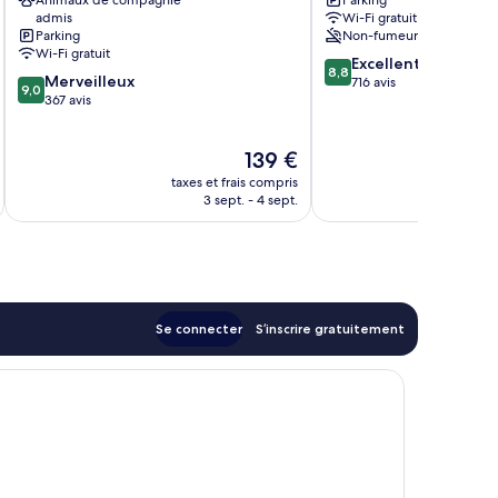
Animaux de compagnie
Parking
Ystad
admis
Wi-Fi gratuit
Parking
Non-fumeurs
Wi-Fi gratuit
8.8
Excellent
8,8
9.0
Merveilleux
sur
716 avis
9,0
sur
367 avis
10,
10,
Excellent,
Merveilleux,
716 avis
Le
139 €
367 avis
nouveau
taxes et frais compris
tax
prix
3 sept. - 4 sept.
est
de
139 €
Se connecter
S’inscrire gratuitement