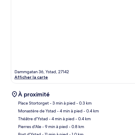
Dammgatan 36, Ystad, 27142
Afficher la carte
À proximité
Place Stortorget
- 3 min à pied
- 0.3 km
Monastère de Ystad
- 4 min à pied
- 0.4 km
Car
Théâtre d'Ystad
- 4 min à pied
- 0.4 km
Pierres d'Ale
- 9 min à pied
- 0.8 km
Port d'Ystad
- 11 min à pied
- 1.0 km