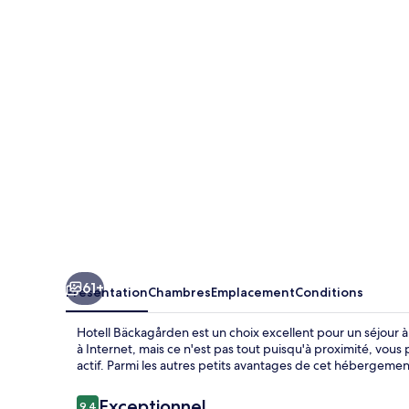
Bäckagården
61+
Présentation
Chambres
Emplacement
Conditions
Hotell Bäckagården est un choix excellent pour un séjour à Y
à Internet, mais ce n'est pas tout puisqu'à proximité, vous 
actif. Parmi les autres petits avantages de cet hébergement
Avis
Exceptionnel
9,4