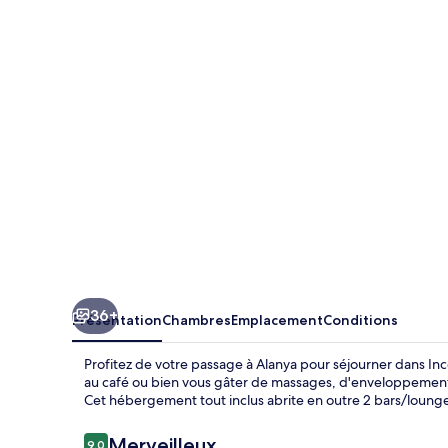
Su
Hotel
-
All
Inclusive
36+
Présentation
Chambres
Emplacement
Conditions
Profitez de votre passage à Alanya pour séjourner dans Inc
au café ou bien vous gâter de massages, d'enveloppements
Cet hébergement tout inclus abrite en outre 2 bars/lounges
Avis
Merveilleux
9,0