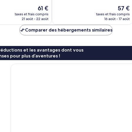
10,
Le
Le
61 €
57 €
4 avis
nouveau
nouvea
taxes et frais compris
taxes et frais compris
prix
prix
21 août - 22 août
16 août - 17 août
est
est
de
de
Comparer des hébergements similaires
61 €
57 €
réductions et les avantages dont vous
ses pour plus d’aventures !