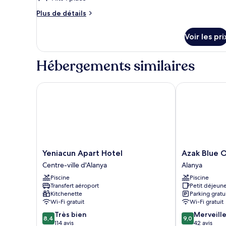
ou
jumeaux
ce
avec
Plus
Plus de détails
(Land
lits
type
de
View)
jumeaux
détails
de
Voir les pri
(Land
sur
chambre :
View)
le
Chambre
type
Hébergements similaires
Quadruple
de
chambre
Familiale
Chambre
Yeniacun Apart Hotel
Azak Blue Ote
Quadruple
Familiale
Yeniacun
Azak
Yeniacun Apart Hotel
Azak Blue O
Apart
Blue
Centre-ville d'Alanya
Alanya
Hotel
Otel
Piscine
Piscine
Centre-
Alanya
Transfert aéroport
Petit déjeune
ville
Kitchenette
Parking gratu
d'Alanya
Wi-Fi gratuit
Wi-Fi gratuit
8.4
9.0
Très bien
Merveill
8,4
9,0
sur
sur
114 avis
42 avis