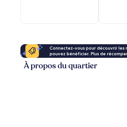
10,
10,
Très
Merveilleux,
bien,
42 avis
114 avis
Connectez-vous pour découvrir les 
pouvez bénéficier. Plus de récompen
À propos du quartier