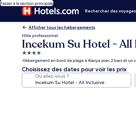
Passer à la section principale
Rechercher des voyage
Afficher tous les hébergements
Hôte professionnel
Incekum Su Hotel - All 
Hébergement
4.0 étoiles
Hébergement en bord de plage à Alanya avec 2 bars et un 
Choisissez des dates pour voir les prix
Où allez-vous ?
Galerie
photos
de
l’hébergement
Incekum