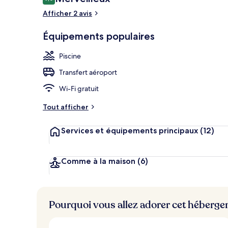
9,0 sur 10
voyageurs
Afficher 2 avis
Équipements populaires
Plage privée,
Piscine
Transfert aéroport
Wi-Fi gratuit
Tout afficher
Services et équipements principaux
(12)
Comme à la maison
(6)
Pourquoi vous allez adorer cet héberg