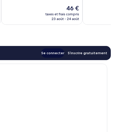
10,
Le
46 €
Excellent,
u
nouveau
64 avis
taxes et frais compris
tax
prix
23 août - 24 août
est
de
46 €
Se connecter
S’inscrire gratuitement