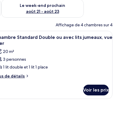
-end août 14 - août 16
Vérifier la disponibilité pour le week-end prochain août 21 - 
Le week-end prochain
août 21 - août 23
Affichage de 4 chambres sur 4
 bureau, une télévision, un miroir et une fenêtre avec des rideaux.
fficher
Une chambre d’hôtel avec un lit, un bureau, u
3
hambre Standard Double ou avec lits jumeaux, vue
outes
er
s
20 m²
hotos
3 personnes
our
1 lit double et 1 lit 1 place
e
ype
us
us de détails
e
e
tails
hambre :
Voir les prix
r
hambre
tandard
pe
e
ouble
hambre
u
hambre
vec
andard
ts
uble