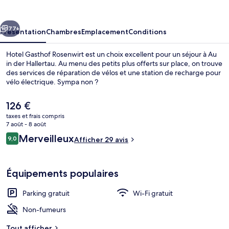
Rosenwirt
cédent
Suivant
77+
Présentation
Chambres
Emplacement
Conditions
Hotel Gasthof Rosenwirt est un choix excellent pour un séjour à Au
in der Hallertau. Au menu des petits plus offerts sur place, on trouve
des services de réparation de vélos et une station de recharge pour
vélo électrique. Sympa non ?
Le
126 €
prix
taxes et frais compris
actuel
7 août - 8 août
est
Avis
Merveilleux
9,0
Petit déjeuner servi en supplément
Afficher 29 avis
de
9,0 sur 10
voyageurs
126 €.
Équipements populaires
Parking gratuit
Wi-Fi gratuit
Non-fumeurs
Tout afficher