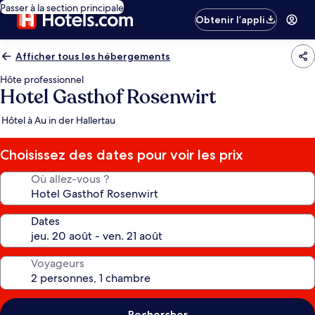
Passer à la section principale
Obtenir l’appli
Afficher tous les hébergements
Hôte professionnel
Hotel Gasthof Rosenwirt
Hôtel à Au in der Hallertau
Choisissez des dates pour voir les prix
Où allez-vous ?
Dates
Voyageurs
Rechercher