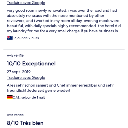
Traduire avec Google
very good room newly renovated. i was over the road and had
absolutely no issues with the noise mentioned by other
reviewers, and i worked in my room all day. evening meals were
beautiful, with daily specials highly recommended. the hotel did
my laundry for me for a very small charge.if yu have business in
the region, i would recommend this place.
Séjour de 2 nuits
Avis vérifié
10/10 Exceptionnel
27 sept. 2019
Traduire avec Google
Alles sehr schön saniert und Chef immer erreichbar und sehr
freundlich! Jederzeit gerne wieder!
C.M., séjour de 1 nuit
Avis vérifié
8/10 Très bien