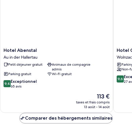
de
Simple
bains
Standard,
salle
attenante
de
(Einzelzimmer)
bains
attenante
(Einzelzimmer)
Hotel
Hotel
Hotel Abenstal
Hotel 
Abenstal
Garni
Au in der Hallertau
Wolnza
Au
Hopfen
Petit déjeuner gratuit
Animaux de compagnie
Parkin
in
Wolnzac
admis
Non-f
der
Parking gratuit
Wi-Fi gratuit
Hallertau
9.6
Exc
9,6
9.4
Exceptionnel
sur
27 av
9,4
sur
65 avis
10,
10,
Exceptio
Le
113 €
Exceptionnel,
27 avis
nouveau
65 avis
taxes et frais compris
prix
13 août - 14 août
est
de
Comparer des hébergements similaires
113 €