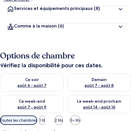
Services et équipements principaux
(8)
Comme à la maison
(6)
Options de chambre
Vérifiez la disponibilité pour ces dates.
Vérifier la disponibilité pour ce soir août 6 - août 7
Vérifier la disponibilité pour 
Ce soir
Demain
août 6 - août 7
août 7 - août 8
Vérifier la disponibilité pour ce week-end août 7 - août 9
Vérifier la disponibilité pour 
Ce week-end
Le week-end prochain
août 7 - août 9
août 14 - août 16
Filtres
Toutes les chambres
1 lit
2 lits
3+ lits
disponibles
pour