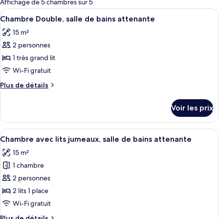
Affichage de 5 chambres sur 5
les
Afficher
Un lit bien fait, avec une tête de lit e
22
Chambre Double, salle de bains attenante
chambres
toutes
15 m²
les
2 personnes
photos
pour
1 très grand lit
ce
Wi-Fi gratuit
type
Plus
Plus de détails
de
de
chambre :
détails
Voir les prix
sur
Chambre
le
Double,
type
Afficher
Une chambre à coucher avec un lit en 
salle
26
de
Chambre avec lits jumeaux, salle de bains attenante
toutes
chambre
de
15 m²
Chambre
les
bains
Double,
1 chambre
photos
attenante
salle
pour
2 personnes
de
ce
bains
2 lits 1 place
attenante
type
Wi-Fi gratuit
de
Plus
Plus de détails