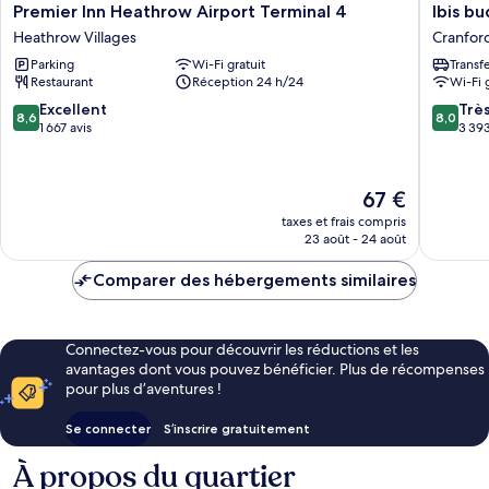
Premier
Ibis
Premier Inn Heathrow Airport Terminal 4
Ibis b
Inn
budget
Heathrow Villages
Cranfor
Heathrow
London
Parking
Wi-Fi gratuit
Transf
Airport
Heathr
Restaurant
Réception 24 h/24
Wi-Fi 
Terminal
Central
4
Cranfor
8.6
8.0
Excellent
Trè
8,6
8,0
Heathrow
sur
sur
1 667 avis
3 393
Villages
10,
10,
Excellent,
Très
1 667 avis
bien,
Le
67 €
3 393 av
nouveau
taxes et frais compris
prix
23 août - 24 août
est
de
Comparer des hébergements similaires
67 €
Connectez-vous pour découvrir les réductions et les
avantages dont vous pouvez bénéficier. Plus de récompenses
pour plus d’aventures !
Se connecter
S’inscrire gratuitement
À propos du quartier