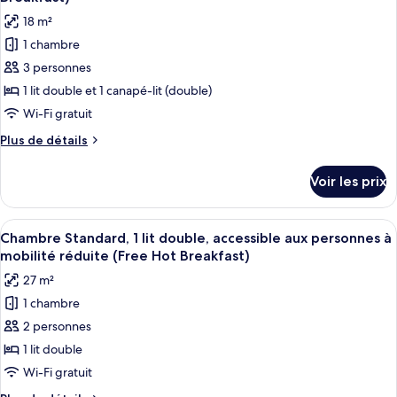
Chambre
les
18 m²
Standard
photos
(Free
1 chambre
pour
Hot
3 personnes
ce
Breakfast)
type
1 lit double et 1 canapé-lit (double)
de
Wi-Fi gratuit
chambre :
Plus
Plus de détails
Chambre
de
Standard,
détails
Voir les prix
sur
1
le
lit
type
Afficher
Une chambre d’hôtel moderne équipée d
double
8
de
Chambre Standard, 1 lit double, accessible aux personnes à
toutes
chambre
et
mobilité réduite (Free Hot Breakfast)
Chambre
les
1
27 m²
Standard,
photos
canapé-
1
1 chambre
pour
lit
lit
2 personnes
ce
double
(Free
et
type
1 lit double
Hot
1
de
Wi-Fi gratuit
Breakfast)
canapé-
chambre :
lit