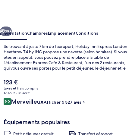
Inn
Express
London
cédent
Suivant
Heathrow
39+
Présentation
Chambres
Emplacement
Conditions
T4
Se trouvant à juste 7 km de l’aéroport, Holiday Inn Express London
by
Heathrow T4 by IHG propose une navette (selon horaires). Si vous
êtes en appétit, vous pouvez prendre place à la table de
IHG
l'établissement Express Cafe & Restaurant, l'un des 2 restaurants,
qui vous ouvre ses portes pour le petit déjeuner, le déjeuner et le
dîner. En voiture depuis l'hébergement, il ne vous faudra qu'une
dizaine de minutes pour rejoindre des sites comme River Thames et
Le
123 €
Stade de Twickenham.Les autres voyageurs ne tarissent pas
prix
taxes et frais compris
d'éloges en ce qui concerne la literie de qualité et le personnel
actuel
17 août - 18 août
attentionné.
2 bars
est
Avis
Merveilleux
9,0
Afficher 5 327 avis
de
9,0 sur 10
voyageurs
123 €.
Équipements populaires
Petit déjeuner gratuit
Transfert aéroport