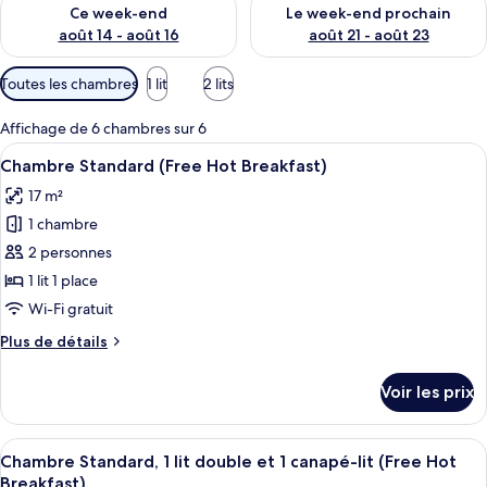
Vérifier la disponibilité pour ce week-end août 14 - août 16
Vérifier la disponibilité pour
Ce week-end
Le week-end prochain
août 14 - août 16
août 21 - août 23
Filtres
Toutes les chambres
1 lit
2 lits
disponibles
pour
Affichage de 6 chambres sur 6
les
Afficher
Literie de qualité supérieure, coffres-
12
Chambre Standard (Free Hot Breakfast)
chambres
toutes
17 m²
les
1 chambre
photos
pour
2 personnes
ce
1 lit 1 place
type
Wi-Fi gratuit
de
Plus
Plus de détails
chambre :
de
Chambre
détails
Voir les prix
sur
Standard
le
(Free
type
Afficher
Une chambre d’hôtel avec deux lits, un
Hot
7
de
Chambre Standard, 1 lit double et 1 canapé-lit (Free Hot
toutes
Breakfast)
chambre
Breakfast)