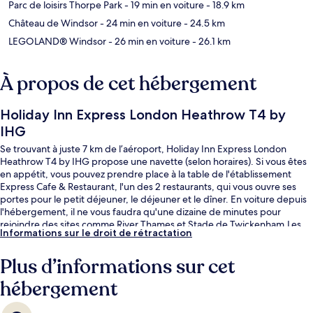
Parc de loisirs Thorpe Park
- 19 min en voiture
- 18.9 km
Château de Windsor
- 24 min en voiture
- 24.5 km
LEGOLAND® Windsor
- 26 min en voiture
- 26.1 km
À propos de cet hébergement
Holiday Inn Express London Heathrow T4 by
IHG
Se trouvant à juste 7 km de l’aéroport, Holiday Inn Express London
Heathrow T4 by IHG propose une navette (selon horaires). Si vous êtes
en appétit, vous pouvez prendre place à la table de l'établissement
Express Cafe & Restaurant, l'un des 2 restaurants, qui vous ouvre ses
portes pour le petit déjeuner, le déjeuner et le dîner. En voiture depuis
l'hébergement, il ne vous faudra qu'une dizaine de minutes pour
rejoindre des sites comme River Thames et Stade de Twickenham.Les
Informations sur le droit de rétractation
autres voyageurs ne tarissent pas d'éloges en ce qui concerne la literie
de qualité et le personnel attentionné.
Plus d’informations sur cet
hébergement