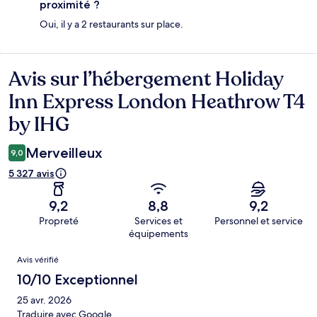
proximité ?
Oui, il y a 2 restaurants sur place.
Avis sur l’hébergement Holiday
Avis
Inn Express London Heathrow T4
by IHG
Merveilleux
9,0
5 327 avis
9,2
8,8
9,2
Propreté
Services et
Personnel et service
équipements
Avis
Avis vérifié
10/10 Exceptionnel
25 avr. 2026
Traduire avec Google