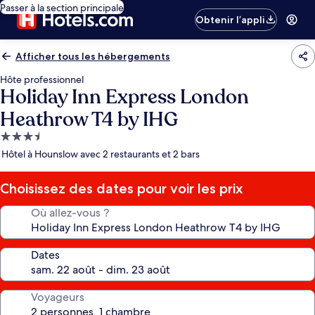
Passer à la section principale
Obtenir l’appli
Afficher tous les hébergements
Hôte professionnel
Holiday Inn Express London
Heathrow T4 by IHG
Hébergement
3.5 étoiles
Hôtel à Hounslow avec 2 restaurants et 2 bars
Choisissez des dates pour voir les prix
Où allez-vous ?
Dates
Voyageurs