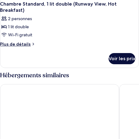
Chambre Standard, 1 lit double (Runway View, Hot
Breakfast)
2 personnes
1 lit double
Wi-Fi gratuit
Plus
Plus de détails
de
détails
Voir les prix
sur
le
type
Hébergements similaires
de
chambre
Premier Inn Heathrow Airport Terminal 4
Ibis bud
Chambre
Standard,
1
lit
double
(Runway
View,
Hot
Breakfast)