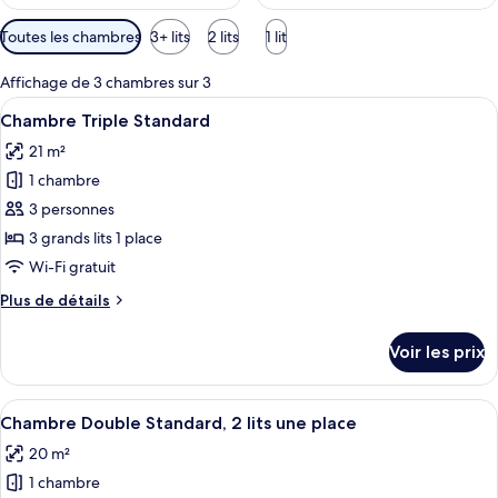
Filtres
Toutes les chambres
3+ lits
2 lits
1 lit
disponibles
pour
Affichage de 3 chambres sur 3
les
Afficher
Une chambre d’hôtel avec deux lits, u
5
Chambre Triple Standard
chambres
toutes
21 m²
les
1 chambre
photos
pour
3 personnes
ce
3 grands lits 1 place
type
Wi-Fi gratuit
de
Plus
Plus de détails
chambre :
de
Chambre
détails
Voir les prix
sur
Triple
le
Standard
type
Afficher
Une chambre d’hôtel avec deux lits, u
4
de
Chambre Double Standard, 2 lits une place
toutes
chambre
20 m²
Chambre
les
Triple
1 chambre
photos