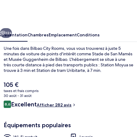
City
Rooms
cédent
Suivant
32+
Présentation
Chambres
Emplacement
Conditions
Une fois dans Bilbao City Rooms, vous vous trouverez à juste 5
minutes de voiture de points d'intérêt comme Stade de San Mamés
et Musée Guggenheim de Bilbao. L'hébergement se situe à une
très courte distance à pied des transports publics : Station Moyua se
trouve à 3 min et Station de tram Uribitarte, à 7 min.
Le
105 €
prix
taxes et frais compris
actuel
30 août - 31 août
Literie de qualité supérieure, coffres-
est
Avis
Excellent
8,6
Afficher 282 avis
de
8,6 sur 10
voyageurs
105 €.
Équipements populaires