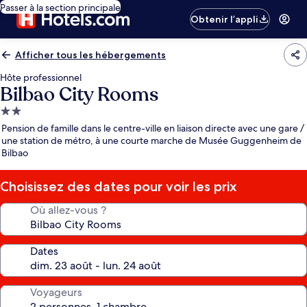
Passer à la section principale
Obtenir l’appli
Afficher tous les hébergements
Hôte professionnel
Bilbao City Rooms
Hébergement
2.0 étoiles
Pension de famille dans le centre-ville en liaison directe avec une gare /
une station de métro, à une courte marche de Musée Guggenheim de
Bilbao
Choisissez des dates pour voir les prix
Où allez-vous ?
Dates
Voyageurs