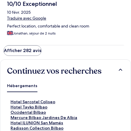
10/10 Exceptionnel
10 févr. 2025
Traduire avec Google
Perfect location, comfortable and clean room
Jonathan, séjour de 2 nuits
Afficher 282 avis
Continuez vos recherches
Hébergements
L
Hotel Sercotel Coliseo
i
L
Hotel Tayko Bilbao
e
i
L
Occidental Bilbao
n
e
i
L
Mercure Bilbao Jardines De Albia
o
n
e
i
L
Hotel ILUNION San Mamés
u
o
n
e
i
L
Radisson Collection Bilbao