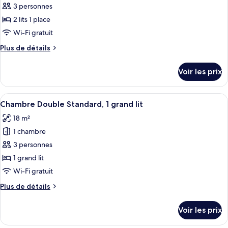
Standard
pour
3 personnes
ce
2 lits 1 place
type
Wi-Fi gratuit
de
Plus
Plus de détails
chambre :
de
Chambre
détails
Voir les prix
sur
Double
le
Standard,
type
Afficher
Une chambre d’hôtel avec un grand lit,
2
5
de
Chambre Double Standard, 1 grand lit
toutes
lits
chambre
18 m²
Chambre
les
une
Double
1 chambre
photos
place
Standard,
pour
3 personnes
2
ce
lits
1 grand lit
une
type
Wi-Fi gratuit
place
de
Plus
Plus de détails
chambre :
de
Chambre
détails
Voir les prix
sur
Double
le
Standard,