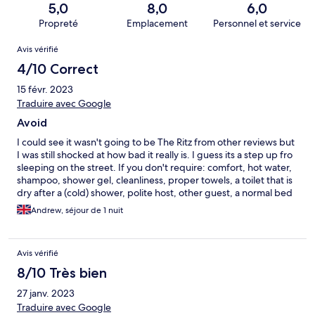
5,0
8,0
6,0
Propreté
Emplacement
Personnel et service
Avis
Avis vérifié
4/10 Correct
15 févr. 2023
Traduire avec Google
Avoid
I could see it wasn't going to be The Ritz from other reviews but
I was still shocked at how bad it really is. I guess its a step up fro
sleeping on the street. If you don't require: comfort, hot water,
shampoo, shower gel, cleanliness, proper towels, a toilet that is
dry after a (cold) shower, polite host, other guest, a normal bed
and pillow then this might just suit you. The only positive it has is
Andrew, séjour de 1 nuit
that the nearby 'Food and drink' restaurant is fairly good. Do
your self a favour and avoid this Sh*# hole
Avis vérifié
8/10 Très bien
27 janv. 2023
Traduire avec Google