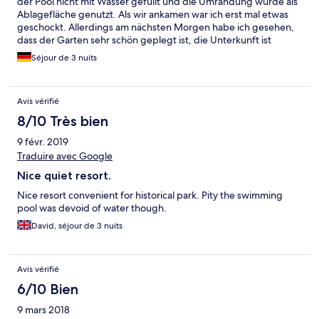
der Pool nicht mit Wasser gefüllt und die Umrandung wurde als
Ablagefläche genutzt. Als wir ankamen war ich erst mal etwas
geschockt. Allerdings am nächsten Morgen habe ich gesehen,
dass der Garten sehr schön geplegt ist, die Unterkunft ist
einfach aber insgesamt sauber und vor allem war es auch sehr
Séjour de 3 nuits
ruhig. Man muss mit dem Tuktuk 10 Minuten von der Old City
fahren. Wir waren deshalb immer im Restaurant, das 100 m
entfernt ist essen. Das Essen dort hat mir gut geschmeckt, die
Avis vérifié
Atmosphäre war sehr familiär. Da es das Hotel mit den
wenigsten Sternen auf unserer Reise war, kann ich nicht
8/10 Très bien
beurteilen, wir andere 2 Sterne Hotels ausgestattet sind.
9 févr. 2019
Insgesamt hat mir die einfache aber sehr nette Anlage sehr gut
gefallen. Die Umgebung fand ich sehr schön. Bin morgens die
Traduire avec Google
Strasse entlang gelaufen und habe mir den Sonnenaufgang
Nice quiet resort.
angesehen. Finde das lohnt sich. Auch der ein paar hundert
Meter entfernte Tempel auf dem Berg ist sehr schön.
Nice resort convenient for historical park. Pity the swimming
pool was devoid of water though.
David, séjour de 3 nuits
Avis vérifié
6/10 Bien
9 mars 2018