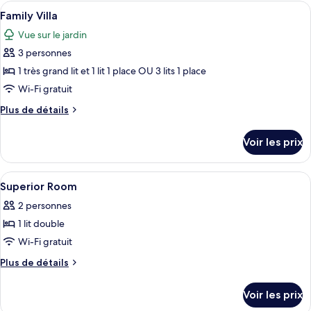
type
Afficher
Une chambre d’hôtel avec deux lits, cha
Villa
2
de
Family Villa
toutes
chambre
Vue sur le jardin
Double
les
Bed
3 personnes
photos
Villa
pour
1 très grand lit et 1 lit 1 place OU 3 lits 1 place
ce
Wi-Fi gratuit
type
Plus
Plus de détails
de
de
chambre :
détails
Voir les prix
sur
Family
le
Villa
type
Afficher
Wi-Fi gratuit
4
de
Superior Room
toutes
chambre
2 personnes
Family
les
Villa
1 lit double
photos
pour
Wi-Fi gratuit
ce
Plus
Plus de détails
type
de
détails
de
Voir les prix
sur
chambre :