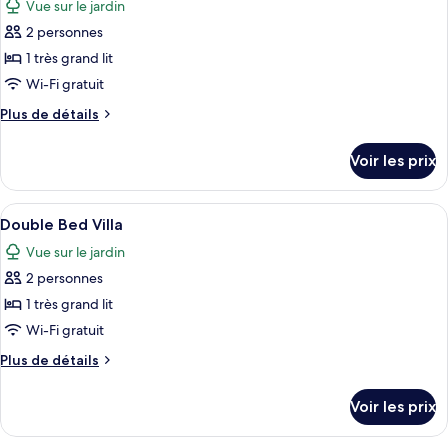
Vue sur le jardin
les
2 personnes
photos
pour
1 très grand lit
ce
Wi-Fi gratuit
type
Plus
Plus de détails
de
de
chambre :
détails
Voir les prix
sur
Superior
le
Room
type
Afficher
Une chambre à coucher avec un lit, de
1
de
Double Bed Villa
toutes
chambre
Vue sur le jardin
Superior
les
Room
2 personnes
photos
pour
1 très grand lit
ce
Wi-Fi gratuit
type
Plus
Plus de détails
de
de
chambre :
détails
Voir les prix
sur
Double
le
Bed