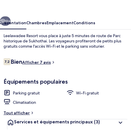
cédent
Suivant
10+
Présentation
Chambres
Emplacement
Conditions
Leelawadee Resort vous place à juste 5 minutes de route de Parc
historique de Sukhothai. Les voyageurs profiteront de petits plus
gratuits comme l'accès Wi-Fi et le parking sans voiturier.
Avis
Bien
7,2
Afficher 7 avis
7,2 sur 10
voyageurs
Équipements populaires
Enceinte de l’hébergement
Parking gratuit
Wi-Fi gratuit
Climatisation
Tout afficher
Services et équipements principaux
(3)