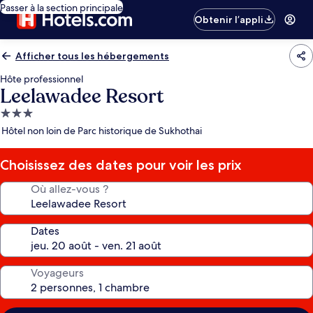
Passer à la section principale
Obtenir l’appli
Afficher tous les hébergements
Hôte professionnel
Leelawadee Resort
Hébergement
3.0 étoiles
Hôtel non loin de Parc historique de Sukhothai
Choisissez des dates pour voir les prix
Où allez-vous ?
Dates
Voyageurs