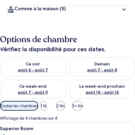
Comme à la maison
(5)
Options de chambre
Vérifiez la disponibilité pour ces dates.
Vérifier la disponibilité pour ce soir août 6 - août 7
Vérifier la disponibilité pour 
Ce soir
Demain
août 6 - août 7
août 7 - août 8
Vérifier la disponibilité pour ce week-end août 7 - août 9
Vérifier la disponibilité pour 
Ce week-end
Le week-end prochain
août 7 - août 9
août 14 - août 16
Filtres
Toutes les chambres
1 lit
2 lits
3+ lits
disponibles
pour
Affichage de 4 chambres sur 4
les
Afficher
Un lit bien fait, avec du linge de lit b
1
Superior Room
chambres
toutes