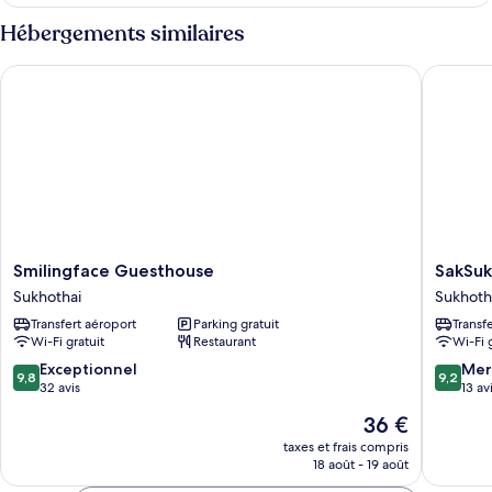
le
Superior
type
Hébergements similaires
Room
de
chambre
Smilingface Guesthouse
SakSukSm
Superior
Room
Smilingface
SakSukS
Smilingface Guesthouse
SakSuk
Guesthouse
Resort
Sukhothai
Sukhoth
Sukhothai
Sukhoth
Transfert aéroport
Parking gratuit
Transf
Wi-Fi gratuit
Restaurant
Wi-Fi 
9.8
9.2
Exceptionnel
Mer
9,8
9,2
sur
sur
32 avis
13 av
10,
10,
Le
36 €
Exceptionnel,
Merveill
nouveau
32 avis
13 avis
taxes et frais compris
prix
18 août - 19 août
est