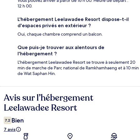
Vous pouvez arriver à partir de 16 h 00. Heure de départ :
12 h 00.
L'hébergement Leelawadee Resort dispose-t-il
d'espaces privés en extérieur ?
Oui, chaque chambre comprend un balcon.
Que puis-je trouver aux alentours de
l'hébergement ?
L'hébergement Leelawadee Resort se trouve à seulement 20
min de marche de Parc national de Ramkhamhaeng et à 10 min
de Wat Saphan Hin.
Avis sur l’hébergement
Avis
Leelawadee Resort
Bien
7,2
7 avis