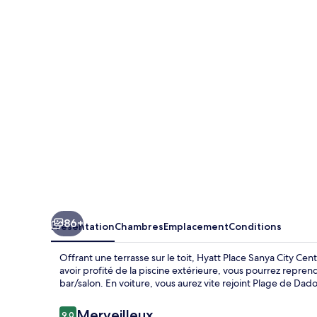
Place
Sanya
City
Center
86+
Présentation
Chambres
Emplacement
Conditions
Offrant une terrasse sur le toit, Hyatt Place Sanya City Ce
avoir profité de la piscine extérieure, vous pourrez repre
bar/salon. En voiture, vous aurez vite rejoint Plage de Dad
Avis
Merveilleux
9,0