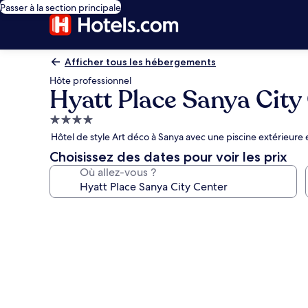
Passer à la section principale
Afficher tous les hébergements
Hôte professionnel
Hyatt Place Sanya City
Hébergement
4.0 étoiles
Hôtel de style Art déco à Sanya avec une piscine extérieure 
Choisissez des dates pour voir les prix
Où allez-vous ?
Galerie
photos
de
l’hébergement
Hyatt