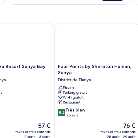
le
type
de
chambre
Chambre
 Resort Sanya Bay by IHG
Four Points by Sheraton Hainan, Sany
Four
za Resort Sanya Bay
Four Points by Sheraton Hainan,
Points
Sanya
by
anya
District de Tianya
Sheraton
Hainan,
Piscine
it
Parking gratuit
Sanya
Wi-Fi gratuit
District
Restaurant
de
8.2
Tianya
Très bien
8,2
sur
125 avis
10,
Le
Le
57 €
76 €
Très
nouveau
nouvea
bien,
taxes et frais compris
taxes et frais compris
prix
prix
2 sept. - 3 sept.
28 août - 29 août
125 avis