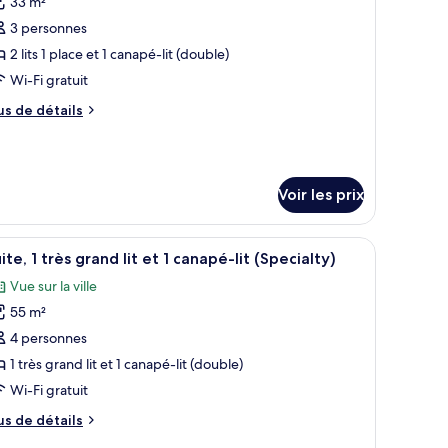
33 m²
hotos
our
3 personnes
e
2 lits 1 place et 1 canapé-lit (double)
ype
Wi-Fi gratuit
e
us
us de détails
hambre :
e
hambre
tails
r
Voir les prix
pe
e
hambre
ant une vue sur l’océan.
 bureau, une chaise, un canapé et une grande fenêtre donnant sur la ville.
fficher
Une chambre d’hôtel moderne dotée d’un grand 
hambre
4
ite, 1 très grand lit et 1 canapé-lit (Specialty)
outes
Vue sur la ville
s
55 m²
hotos
our
4 personnes
e
1 très grand lit et 1 canapé-lit (double)
ype
Wi-Fi gratuit
e
us
us de détails
hambre :
e