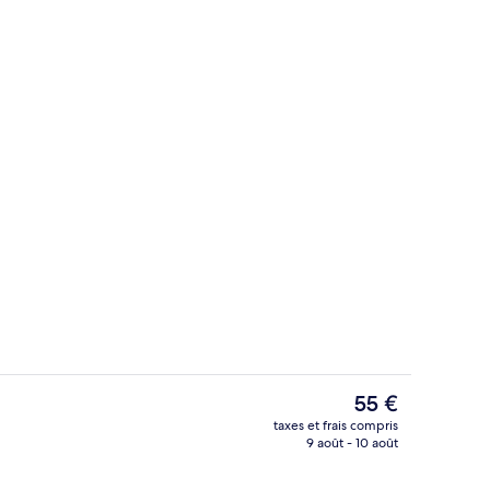
Vue depuis l’hébergement
Le
55 €
prix
taxes et frais compris
actuel
9 août - 10 août
Hall
est
de