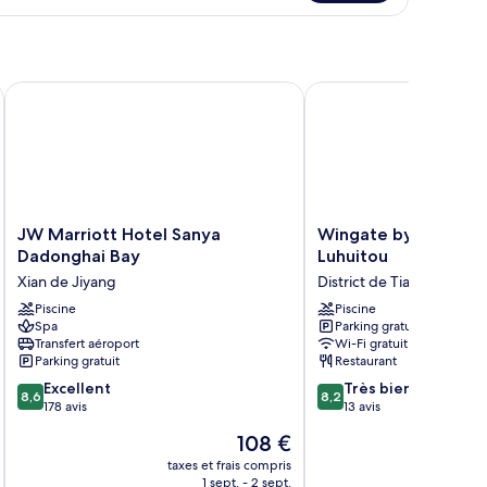
a
JW Marriott Hotel Sanya Dadonghai Bay
Wingate by Wyndham S
JW
Wingate
JW Marriott Hotel Sanya
Wingate by Wyndha
Marriott
by
Dadonghai Bay
Luhuitou
Hotel
Wyndham
Xian de Jiyang
District de Tianya
Sanya
Sanya
Dadonghai
Piscine
Luhuitou
Piscine
Spa
Parking gratuit
Bay
District
Transfert aéroport
Wi-Fi gratuit
Xian
de
Parking gratuit
Restaurant
de
Tianya
8.6
8.2
Jiyang
Excellent
Très bien
8,6
8,2
sur
sur
178 avis
13 avis
10,
10,
Le
108 €
Excellent,
Très
u
nouveau
178 avis
bien,
taxes et frais compris
prix
1 sept. - 2 sept.
13 avis