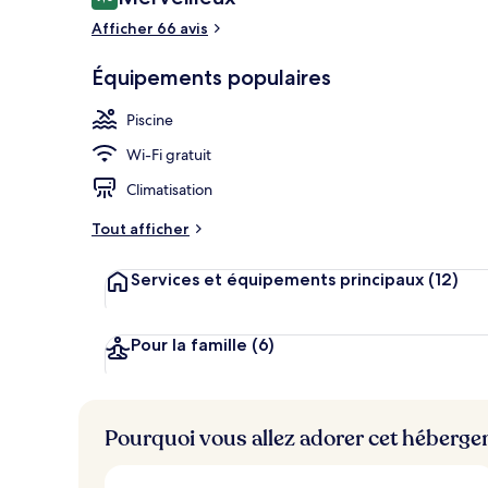
9,0 sur 10
voyageurs
Afficher 66 avis
Équipements populaires
Piscine extér
Piscine
Wi-Fi gratuit
Climatisation
Tout afficher
Services et équipements principaux
(12)
Pour la famille
(6)
Pourquoi vous allez adorer cet héberg