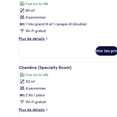
photos
Vue sur la ville
pour
85 m²
ce
4 personnes
type
1 très grand lit et 1 canapé-lit (double)
de
Wi-Fi gratuit
chambre :
Suite
Plus
Plus de détails
de
détails
Voir les pri
sur
le
type
Afficher
Une chambre d’hôtel moderne dot
6
de
Chambre (Specialty Room)
toutes
chambre
Vue sur la ville
Suite
les
50 m²
photos
pour
4 personnes
ce
2 lits 1 place
type
Wi-Fi gratuit
de
Plus
Plus de détails
chambre :
de