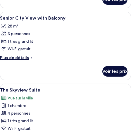
sur
le
type
Afficher
Une chambre d’hôtel avec un grand lit,
8
de
Senior City View with Balcony
toutes
chambre
28 m²
Junior
les
Suite
3 personnes
photos
pour
1 très grand lit
ce
Wi-Fi gratuit
type
Plus
Plus de détails
de
de
chambre :
détails
Voir les prix
sur
Senior
le
City
type
Afficher
Une chambre moderne avec un grand li
View
4
de
The Skyview Suite
toutes
chambre
with
Vue sur la ville
Senior
les
Balcony
City
1 chambre
photos
View
pour
4 personnes
with
ce
Balcony
1 très grand lit
type
Wi-Fi gratuit