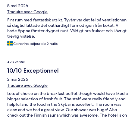
5 mai 2026
Traduire avec Google
Fint rum med fantastisk utsikt. Tyvärr var det fel på ventilationen
så dagtid luktade det outhärdligt förmodligen från köket. Vi
hade öppna fönster dygnet runt. Väldigt bra frukost och i övrigt
trevlig vistelse.
Catharina, séjour de 2 nuits
Avis vérifié
10/10 Exceptionnel
2 mai 2026
Traduire avec Google
Lots of choice on the breakfast buffet though would have liked a
bigger selection of fresh fruit. The staff were really friendly and
helpful and the food in the Skybar is excellent. The room was
clean and we had a great view. Our shower was huge! Also
check out the Finnish sauna which was awesome. The hotel is on
a hill and it’s a bit of a walk into town but we love to walk so no
problem for us. It’s cheap to get a cab if walking is an issue.