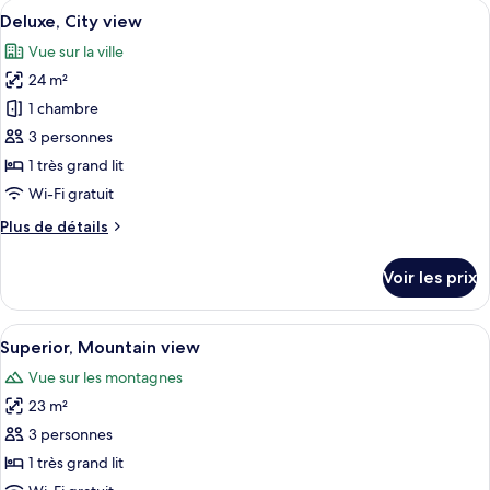
Afficher
Une chambre d’hôtel moderne avec un g
6
Deluxe, City view
toutes
Vue sur la ville
les
24 m²
photos
pour
1 chambre
ce
3 personnes
type
1 très grand lit
de
Wi-Fi gratuit
chambre :
Plus
Plus de détails
Deluxe,
de
City
détails
Voir les prix
view
sur
le
type
Afficher
Une chambre d’hôtel moderne dotée d’un
5
de
Superior, Mountain view
toutes
chambre
Vue sur les montagnes
Deluxe,
les
City
23 m²
photos
view
pour
3 personnes
ce
1 très grand lit
type