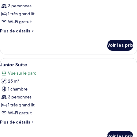
les
City
3 personnes
photos
view
pour
1 très grand lit
ce
Wi-Fi gratuit
type
Plus
Plus de détails
de
de
chambre :
détails
Voir les prix
sur
Standard
le
room
type
Afficher
Une chambre d’hôtel moderne avec un li
9
de
Junior Suite
toutes
chambre
Vue sur le parc
Standard
les
room
25 m²
photos
pour
1 chambre
ce
3 personnes
type
1 très grand lit
de
Wi-Fi gratuit
chambre :
Plus
Plus de détails
Junior
de
Suite
détails
Voir les prix