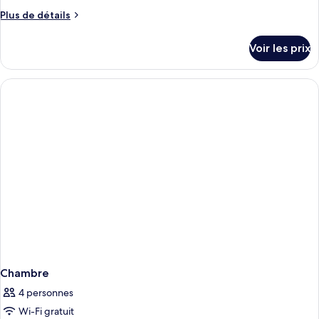
de
Plus
Plus de détails
chambre :
de
The
détails
Voir les prix
sur
Skyview
le
Suite
type
de
chambre
The
Skyview
Suite
Chambre
4 personnes
Wi-Fi gratuit