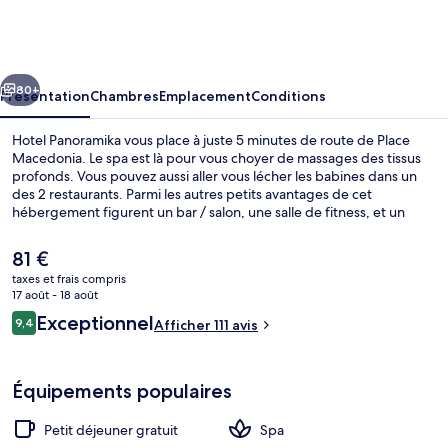
Panoramika
cédent
Suivant
80+
Présentation
Chambres
Emplacement
Conditions
Hotel Panoramika vous place à juste 5 minutes de route de Place
Macedonia. Le spa est là pour vous choyer de massages des tissus
profonds. Vous pouvez aussi aller vous lécher les babines dans un
des 2 restaurants. Parmi les autres petits avantages de cet
hébergement figurent un bar / salon, une salle de fitness, et un
sauna. Les autres voyageurs adorent le personnel attentionné.
Le
81 €
prix
taxes et frais compris
actuel
17 août - 18 août
Terrasse sur le toit
est
Avis
Exceptionnel
9,4
Afficher 111 avis
de
9,4 sur 10
voyageurs
81 €.
Équipements populaires
Petit déjeuner gratuit
Spa