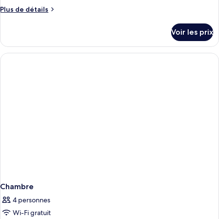
Plus
Plus de détails
de
détails
Voir les prix
sur
le
type
de
chambre
Chambre
Chambre
4 personnes
Wi-Fi gratuit