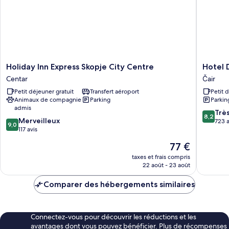
Holiday
Hotel
Holiday Inn Express Skopje City Centre
Hotel
Inn
De
Centar
Čair
Express
KOKA
Petit déjeuner gratuit
Transfert aéroport
Petit 
Skopje
Čair
Animaux de compagnie
Parking
Parkin
City
admis
Centre
8.2
Trè
8,2
9.0
Centar
Merveilleux
sur
723 a
9,0
sur
117 avis
10,
10,
Très
Le
77 €
Merveilleux,
bien,
nouveau
117 avis
taxes et frais compris
723 avis
prix
22 août - 23 août
est
de
Comparer des hébergements similaires
77 €
Connectez-vous pour découvrir les réductions et les
avantages dont vous pouvez bénéficier. Plus de récompenses