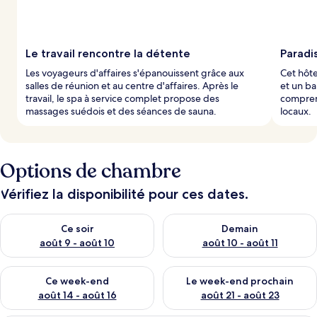
Le travail rencontre la détente
Paradi
Les voyageurs d'affaires s'épanouissent grâce aux
Cet hôte
salles de réunion et au centre d'affaires. Après le
et un ba
travail, le spa à service complet propose des
compren
massages suédois et des séances de sauna.
locaux.
Options de chambre
Vérifiez la disponibilité pour ces dates.
Vérifier la disponibilité pour ce soir août 9 - août 10
Vérifier la disponibilité pour 
Ce soir
Demain
août 9 - août 10
août 10 - août 11
Vérifier la disponibilité pour ce week-end août 14 - août 16
Vérifier la disponibilité pour
Ce week-end
Le week-end prochain
août 14 - août 16
août 21 - août 23