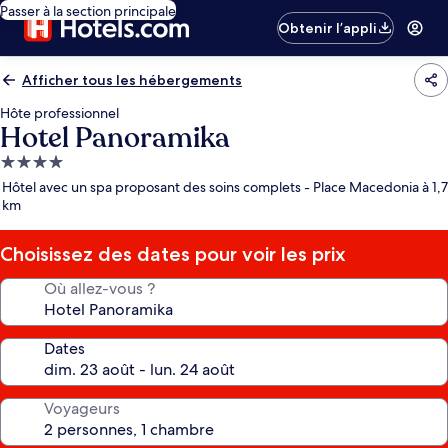
Passer à la section principale
Obtenir l’appli
Afficher tous les hébergements
Hôte professionnel
Hotel Panoramika
Hébergement
4.0 étoiles
Hôtel avec un spa proposant des soins complets - Place Macedonia à 1,7
km
Choisissez des dates pour voir les prix
Où allez-vous ?
Dates
Voyageurs