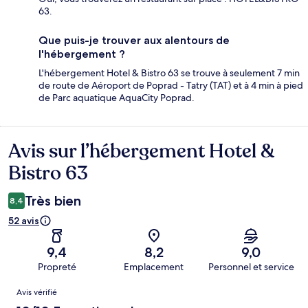
63.
Que puis-je trouver aux alentours de
l'hébergement ?
L'hébergement Hotel & Bistro 63 se trouve à seulement 7 min
de route de Aéroport de Poprad - Tatry (TAT) et à 4 min à pied
de Parc aquatique AquaCity Poprad.
Avis sur l’hébergement Hotel &
Avis
Bistro 63
Très bien
8,4
52 avis
9,4
8,2
9,0
Propreté
Emplacement
Personnel et service
Avis
Avis vérifié