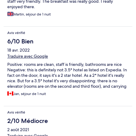
staff very friendly. The breakfast was really good. I really
enjoyed there.
Martin, séjour de 1 nuit
Avis vérifié
6/10 Bien
18 avr. 2022
Traduire avec Google
Positive: rooms are clean, staff is friendly, bathrooms are nice
Negative: this is definitely not 3.5* hotel as listed on Expedia. In
fact on the door, it says it's a 2 star hotel. As a 2* hotel it's really
nice. But for a 3.5* hotel it's very disappointing: there is no
elevator (rooms are on the second and third floor), and carrying
suitcases up is no fun. There is no coffee maker or water kettle in
Jan, séjour de 1 nuit
the rooms. There is a water kettle at the reception on the first
floor, but making a coffee in the morning is a quite an ordeal.
And finally, the pictures show rooms better equipped with
Avis vérifié
furniture that the actual state: sofa, coffee table with 2 chairs (on
the picture) vs coffee table with 1 armchair (reality). Conclusion: *
2/10 Médiocre
rating should be fixed on Expedia. Description of the hotel
2 août 2021
should warn that there is no elevator.
Traduire avec Google