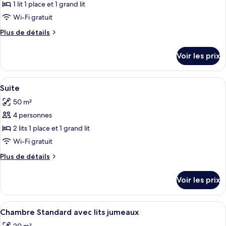
pour
1 lit 1 place et 1 grand lit
ce
Wi-Fi gratuit
type
Plus
Plus de détails
de
de
chambre :
détails
Voir les prix
sur
Chambre
le
Triple
type
Afficher
Un lit bien fait, avec une literie à mo
Standard
22
de
Suite
toutes
chambre
50 m²
Chambre
les
Triple
4 personnes
photos
Standard
pour
2 lits 1 place et 1 grand lit
ce
Wi-Fi gratuit
type
Plus
Plus de détails
de
de
chambre :
détails
Voir les prix
sur
Suite
le
type
Afficher
Une chambre moderne et minimaliste av
6
de
Chambre Standard avec lits jumeaux
toutes
chambre