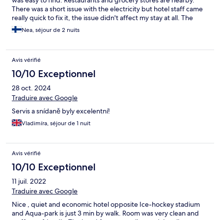
was easy to find. Restaurants and grocery stores are nearby.
There was a short issue with the electricity but hotel staff came
really quick to fix it, the issue didn't affect my stay at all. The
room was quite hot but there were several windows that you
Nea, séjour de 2 nuits
can open and let the cool air in.
Avis vérifié
10/10 Exceptionnel
28 oct. 2024
Traduire avec Google
Servis a snídaně byly excelentní!
Vladimíra, séjour de 1 nuit
Avis vérifié
10/10 Exceptionnel
11 juil. 2022
Traduire avec Google
Nice , quiet and economic hotel opposite Ice-hockey stadium
and Aqua-park is just 3 min by walk. Room was very clean and