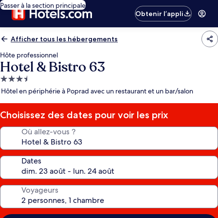
Passer à la section principale
Obtenir l’appli
Afficher tous les hébergements
Hôte professionnel
Hotel & Bistro 63
Hébergement
3.5 étoiles
Hôtel en périphérie à Poprad avec un restaurant et un bar/salon
Choisissez des dates pour voir les prix
Où allez-vous ?
Dates
Voyageurs