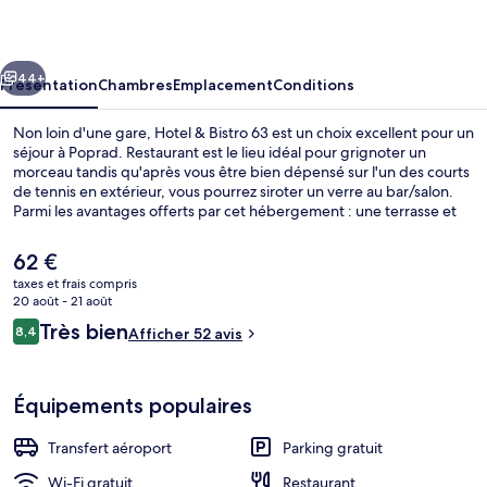
Bistro
63
cédent
Suivant
44+
Présentation
Chambres
Emplacement
Conditions
Non loin d'une gare, Hotel & Bistro 63 est un choix excellent pour un
séjour à Poprad. Restaurant est le lieu idéal pour grignoter un
morceau tandis qu'après vous être bien dépensé sur l'un des courts
de tennis en extérieur, vous pourrez siroter un verre au bar/salon.
Parmi les avantages offerts par cet hébergement : une terrasse et
un jardin.
Le
62 €
prix
taxes et frais compris
actuel
20 août - 21 août
Intérieur
est
Avis
Très bien
8,4
Afficher 52 avis
de
8,4 sur 10
voyageurs
62 €.
Équipements populaires
Transfert aéroport
Parking gratuit
Wi-Fi gratuit
Restaurant