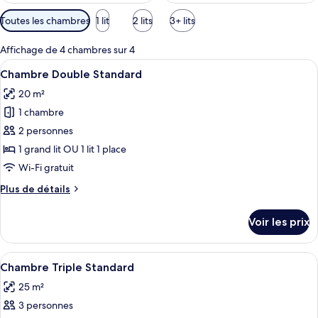
Filtres
Toutes les chambres
1 lit
2 lits
3+ lits
disponibles
pour
Affichage de 4 chambres sur 4
les
Afficher
Une chambre à coucher moderne avec un
9
Chambre Double Standard
chambres
toutes
20 m²
les
1 chambre
photos
pour
2 personnes
ce
1 grand lit OU 1 lit 1 place
type
Wi-Fi gratuit
de
Plus
Plus de détails
chambre :
de
Chambre
détails
Voir les prix
sur
Double
le
Standard
type
Afficher
Une chambre d’hôtel avec deux lits, u
8
de
Chambre Triple Standard
toutes
chambre
25 m²
Chambre
les
Double
3 personnes
photos
Standard