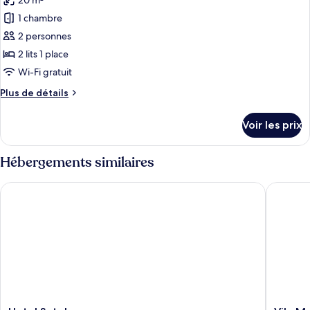
20 m²
Suite
les
1 chambre
photos
pour
2 personnes
ce
2 lits 1 place
type
Wi-Fi gratuit
de
Plus
Plus de détails
chambre :
de
Chambre
détails
Voir les prix
sur
Standard
le
avec
type
Hébergements similaires
lits
de
jumeaux
chambre
Hotel Satel
Vila Mart
Chambre
Standard
avec
lits
jumeaux
Hotel
Vila