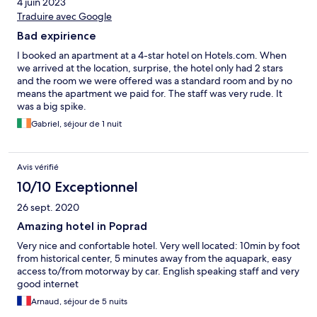
4 juin 2023
Traduire avec Google
Bad expirience
I booked an apartment at a 4-star hotel on Hotels.com. When
we arrived at the location, surprise, the hotel only had 2 stars
and the room we were offered was a standard room and by no
means the apartment we paid for. The staff was very rude. It
was a big spike.
Gabriel, séjour de 1 nuit
Avis vérifié
10/10 Exceptionnel
26 sept. 2020
Amazing hotel in Poprad
Very nice and confortable hotel. Very well located: 10min by foot
from historical center, 5 minutes away from the aquapark, easy
access to/from motorway by car. English speaking staff and very
good internet
Arnaud, séjour de 5 nuits