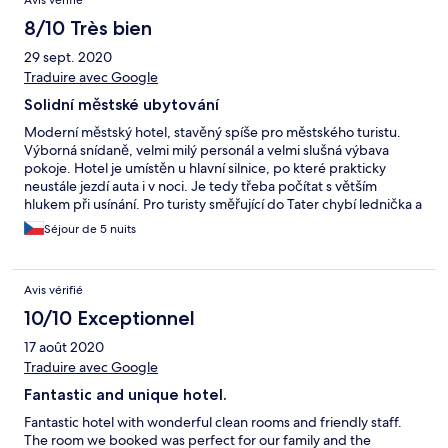
Avis vérifié
8/10 Très bien
29 sept. 2020
Traduire avec Google
Solidní městské ubytování
Moderní městský hotel, stavěný spíše pro městského turistu.
Výborná snídaně, velmi milý personál a velmi slušná výbava
pokoje. Hotel je umístěn u hlavní silnice, po které prakticky
neustále jezdí auta i v noci. Je tedy třeba počítat s větším
hlukem při usínání. Pro turisty směřující do Tater chybí lednička a
větší koš. Nejedná se o ubytování “udělej si sám”, počítá se se
Séjour de 5 nuits
stravováním po restauraci(ch).
Avis vérifié
10/10 Exceptionnel
17 août 2020
Traduire avec Google
Fantastic and unique hotel.
Fantastic hotel with wonderful clean rooms and friendly staff.
The room we booked was perfect for our family and the