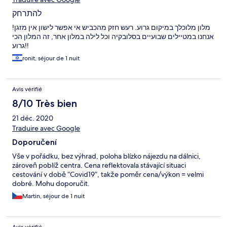
להתרחק
מלון מלוכלך במיקום גרוע. רעש חזק מהכביש אי אפשר לישון אין מזגן!
אנחנו במטיילים שבועיים בסלובקיה וכל לילה במלון אחר, זה המלון הכי
גרוע!!
ronit, séjour de 1 nuit
Avis vérifié
8/10 Très bien
21 déc. 2020
Traduire avec Google
Doporučení
Vše v pořádku, bez výhrad, poloha blízko nájezdu na dálnici,
zároveň poblíž centra. Cena reflektovala stávající situaci
cestování v době “Covid19”, takže poměr cena/výkon = velmi
dobré. Mohu doporučit.
Martin, séjour de 1 nuit