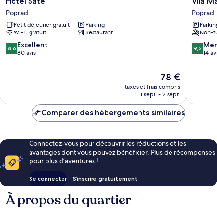
Hotel Satel
Vila M
Satel
Martina
Poprad
Poprad
Poprad
Poprad
Petit déjeuner gratuit
Parking
Parkin
Wi-Fi gratuit
Restaurant
Non-f
8.6
9.2
Excellent
Mer
8,6
9,2
sur
sur
80 avis
14 av
10,
10,
Excellent,
Merveill
Le
78 €
80 avis
14 avis
nouveau
taxes et frais compris
prix
1 sept. - 2 sept.
est
de
Comparer des hébergements similaires
78 €
Connectez-vous pour découvrir les réductions et les
avantages dont vous pouvez bénéficier. Plus de récompenses
pour plus d’aventures !
Se connecter
S’inscrire gratuitement
À propos du quartier