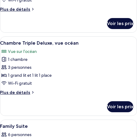
Wi-Fi gratuit
lit,
de
vue
Plus
Plus de détails
chambre :
colline
de
Chambre
détails
Voir les prix
sur
Triple
le
Supérieure,
type
Afficher
Une chambre d’hôtel avec deux lits, un
vue
6
de
Chambre Triple Deluxe, vue océan
toutes
colline
chambre
Vue sur l’océan
Chambre
les
Triple
1 chambre
photos
Supérieure,
pour
3 personnes
vue
ce
colline
1 grand lit et 1 lit 1 place
type
Wi-Fi gratuit
de
Plus
Plus de détails
chambre :
de
Chambre
détails
Voir les prix
sur
Triple
le
Deluxe,
type
Afficher
Une chambre d’hôtel avec deux lits, un
vue
3
de
Family Suite
toutes
océan
chambre
6 personnes
Chambre
les