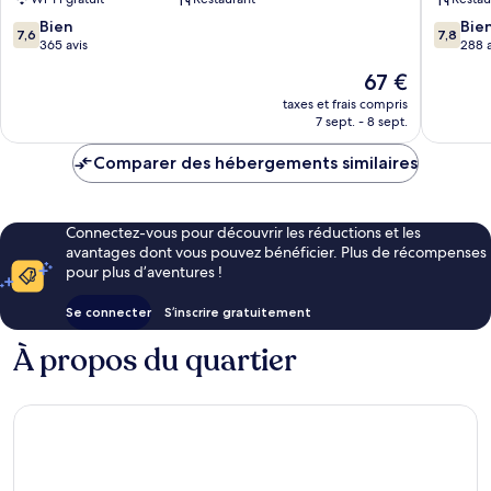
Perhentian
Resort
Besar
Pulau
7.6
7.8
Bien
Bie
7,6
7,8
Perhent
sur
sur
365 avis
288 a
Besar
10,
10,
Le
67 €
Bien,
Bien,
nouveau
365 avis
288 avis
taxes et frais compris
prix
7 sept. - 8 sept.
est
de
Comparer des hébergements similaires
67 €
Connectez-vous pour découvrir les réductions et les
avantages dont vous pouvez bénéficier. Plus de récompenses
pour plus d’aventures !
Se connecter
S’inscrire gratuitement
À propos du quartier