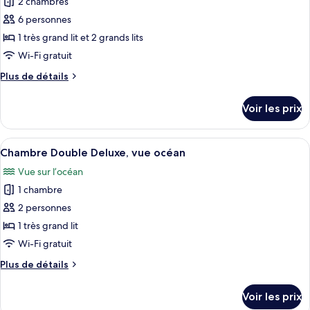
2 chambres
photos
à
Premier
pour
6 personnes
mobilité
»,
ce
accessible
1 très grand lit et 2 grands lits
réduite,
aux
type
vue
Wi-Fi gratuit
personnes
de
mer
à
Plus
Plus de détails
chambre :
mobilité
de
Suite
réduite,
détails
Voir les prix
vue
sur
Familiale
mer
le
type
Afficher
Une chambre d’hôtel avec un grand lit
6
de
Chambre Double Deluxe, vue océan
toutes
chambre
Vue sur l’océan
Suite
les
Familiale
1 chambre
photos
pour
2 personnes
ce
1 très grand lit
type
Wi-Fi gratuit
de
Plus
Plus de détails
chambre :
de
Chambre
détails
Voir les prix
sur
Double