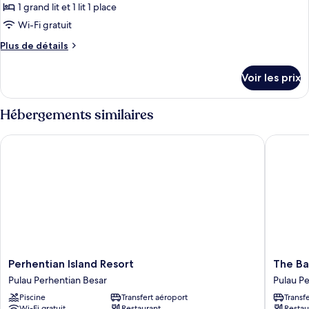
Suite
1 grand lit et 1 lit 1 place
photos
pour
Wi-Fi gratuit
ce
Plus
Plus de détails
type
de
détails
de
Voir les prix
sur
chambre :
le
Hillview
type
Hébergements similaires
Superior
de
chambre
Triple
Perhentian Island Resort
The Bara
Hillview
Room
Superior
Triple
Room
Perhentian
The
Perhentian Island Resort
The Ba
Island
Barat
Pulau Perhentian Besar
Pulau Pe
Resort
Perhent
Piscine
Transfert aéroport
Transf
Pulau
Beach
Wi-Fi gratuit
Restaurant
Restau