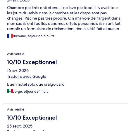
24 avr. 2025
bateau, le fait de disposer d’une piscine est également un
avantage. L’hôtel est près de nombreux restaurants qui se
Chambre pas très entretenu, il ne lave pas le sol. Il y avait tous
trouvent le long de la plage.
les jours du sable dans la chambre et les draps sont pas
changés. Piscine pas très propre. On m’a volé de l’argent dans
mon sac ils ont fouillés dans mes effets personnels ils m’ont fait
remplir un formulaire de réclamation, rien n’a été fait et aucun
dédommagement fait. Service client à revoir !!! Le seul point
ridwane, séjour de 5 nuits
positif est l’emplacement de l’hôtel c’est pour ça qu’il est
beaucoup réservé reste très cher pour la qualité de service
Avis vérifié
10/10 Exceptionnel
16 avr. 2026
Traduire avec Google
Buen hotel solo que si algo caro
Jorge, séjour de 1 nuit
Avis vérifié
10/10 Exceptionnel
25 sept. 2025