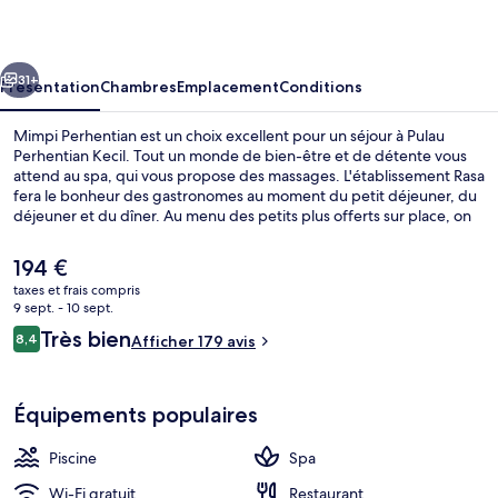
cédent
Suivant
31+
Présentation
Chambres
Emplacement
Conditions
Mimpi Perhentian est un choix excellent pour un séjour à Pulau
Perhentian Kecil. Tout un monde de bien-être et de détente vous
attend au spa, qui vous propose des massages. L'établissement Rasa
fera le bonheur des gastronomes au moment du petit déjeuner, du
déjeuner et du dîner. Au menu des petits plus offerts sur place, on
trouve une piscine extérieure, un snack-bar/une épicerie fine et un
jardin. Sympa non ?
Le
194 €
prix
taxes et frais compris
actuel
9 sept. - 10 sept.
Plage à proximité
est
Avis
Très bien
8,4
Afficher 179 avis
de
8,4 sur 10
voyageurs
194 €.
Équipements populaires
Piscine
Spa
Wi-Fi gratuit
Restaurant