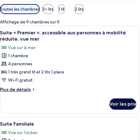
Filtres
Toutes les chambres
3+ lits
1 lit
2 lits
disponibles
pour
Affichage de 9 chambres sur 9
les
Afficher
Une chambre d’hôtel avec un grand lit,
9
Suite « Premier », accessible aux personnes à mobilité
chambres
toutes
réduite, vue mer
les
Vue sur la mer
photos
1 chambre
pour
4 personnes
ce
type
1 très grand lit et 2 lits 1 place
de
Wi-Fi gratuit
chambre :
Plus
Plus de détails
Suite
de
«
détails
Voir les prix
sur
Premier
le
»,
type
Afficher
Une chambre d’hôtel avec un grand lit,
accessible
8
de
Suite Familiale
toutes
chambre
aux
Vue sur l’océan
Suite
les
personnes
«