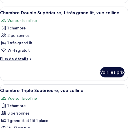
le
Deluxe,
type
Afficher
Une chambre d’hôtel avec un grand lit
vue
6
de
Chambre Double Supérieure, 1 très grand lit, vue colline
toutes
océan
chambre
Vue sur la colline
Chambre
les
Double
1 chambre
photos
Deluxe,
pour
2 personnes
vue
ce
océan
1 très grand lit
type
Wi-Fi gratuit
de
Plus
Plus de détails
chambre :
de
Chambre
détails
Voir les prix
sur
Double
le
Supérieure,
type
Afficher
Une chambre d’hôtel avec deux lits, un
1
6
de
Chambre Triple Supérieure, vue colline
toutes
très
chambre
Vue sur la colline
Chambre
les
grand
Double
1 chambre
photos
lit,
Supérieure,
pour
3 personnes
vue
1
ce
très
colline
1 grand lit et 1 lit 1 place
grand
type