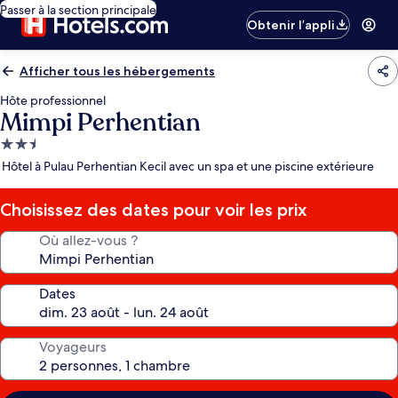
Passer à la section principale
Obtenir l’appli
Afficher tous les hébergements
Hôte professionnel
Mimpi Perhentian
Hébergement
2.5 étoiles
Hôtel à Pulau Perhentian Kecil avec un spa et une piscine extérieure
Choisissez des dates pour voir les prix
Où allez-vous ?
Dates
Voyageurs