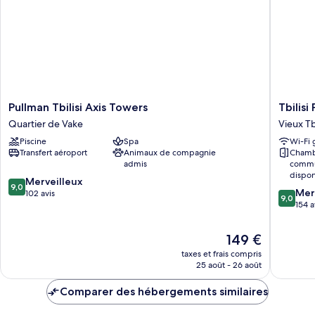
et
1
1
grand
lit
canapé-
et
lit
1
canapé-
lit
Pullman
Tbilisi
Pullman Tbilisi Axis Towers
Tbilis
Tbilisi
Philhar
Quartier de Vake
Vieux Tbi
Axis
Hotel
Piscine
Spa
Wi-Fi 
Towers
by
Transfert aéroport
Animaux de compagnie
Chamb
Quartier
Mercur
admis
commu
de
Vieux
dispon
9.0
Vake
Merveilleux
Tbilissi
9,0
9.0
Mer
sur
102 avis
9,0
sur
154 a
10,
10,
Merveilleux,
Merveill
102 avis
Le
149 €
154 avis
nouveau
taxes et frais compris
prix
25 août - 26 août
est
de
Comparer des hébergements similaires
149 €