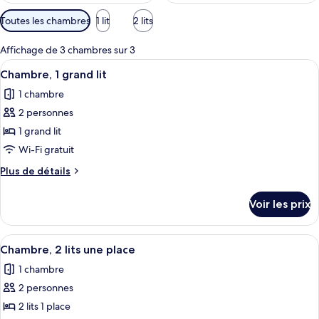
Filtres
Toutes les chambres
1 lit
2 lits
disponibles
pour
Affichage de 3 chambres sur 3
les
Afficher
Une chambre d’hôtel moderne dotée d’un
6
Chambre, 1 grand lit
chambres
toutes
1 chambre
les
2 personnes
photos
pour
1 grand lit
ce
Wi-Fi gratuit
type
Plus
Plus de détails
de
de
chambre :
détails
Voir les prix
sur
Chambre,
le
1
type
Afficher
Une chambre d’hôtel avec deux lits, un
grand
5
de
Chambre, 2 lits une place
toutes
chambre
lit
1 chambre
Chambre,
les
1
2 personnes
photos
grand
pour
2 lits 1 place
lit