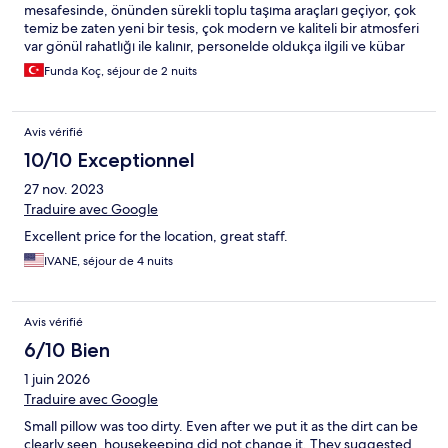
mesafesinde, önünden sürekli toplu taşıma araçları geçiyor, çok
temiz be zaten yeni bir tesis, çok modern ve kaliteli bir atmosferi
var gönül rahatlığı ile kalınır, personelde oldukça ilgili ve kübar
Funda Koç, séjour de 2 nuits
Avis vérifié
10/10 Exceptionnel
27 nov. 2023
Traduire avec Google
Excellent price for the location, great staff.
IVANE, séjour de 4 nuits
Avis vérifié
6/10 Bien
1 juin 2026
Traduire avec Google
Small pillow was too dirty. Even after we put it as the dirt can be
clearly seen, housekeeping did not change it. They suggested