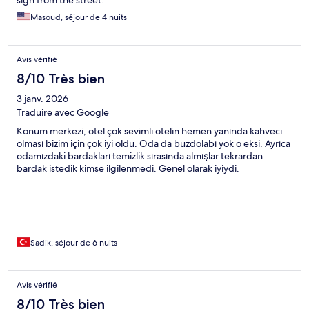
sign from the street.
Masoud, séjour de 4 nuits
Avis vérifié
8/10 Très bien
3 janv. 2026
Traduire avec Google
Konum merkezi, otel çok sevimli otelin hemen yanında kahveci
olması bizim için çok iyi oldu. Oda da buzdolabı yok o eksi. Ayrıca
odamızdaki bardakları temizlik sırasında almışlar tekrardan
bardak istedik kimse ilgilenmedi. Genel olarak iyiydi.
Sadik, séjour de 6 nuits
Avis vérifié
8/10 Très bien