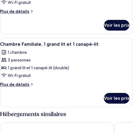
ce
Wi-Fi gratuit
type
Plus
Plus de détails
de
de
chambre :
détails
Voir les prix
sur
Chambre,
le
2
type
Afficher
Une chambre d’hôtel moderne dotée d’un
lits
6
de
Chambre Familiale, 1 grand lit et 1 canapé-lit
toutes
chambre
une
1 chambre
Chambre,
les
place
2
3 personnes
photos
lits
pour
1 grand lit et 1 canapé-lit (double)
une
ce
place
Wi-Fi gratuit
type
Plus
Plus de détails
de
de
chambre :
détails
Voir les prix
sur
Chambre
le
Familiale,
type
Hébergements similaires
1
de
chambre
grand
Pullman Tbilisi Axis Towers
Tbilisi 
Chambre
lit
Familiale,