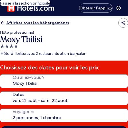
Passer à la section principale
Obtenir l’appli
Afficher tous les hébergements
Hôte professionnel
Moxy Tbilisi
Hébergement
4.0 étoiles
Hôtel à Tbilissi avec 2 restaurants et un bar/salon
Choisissez des dates pour voir les prix
Où allez-vous ?
Dates
Voyageurs