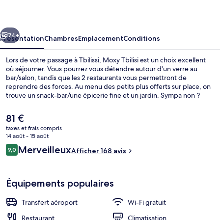
cédent
Suivant
74+
Présentation
Chambres
Emplacement
Conditions
Lors de votre passage à Tbilissi, Moxy Tbilisi est un choix excellent
où séjourner. Vous pourrez vous détendre autour d'un verre au
bar/salon, tandis que les 2 restaurants vous permettront de
reprendre des forces. Au menu des petits plus offerts sur place, on
trouve un snack-bar/une épicerie fine et un jardin. Sympa non ?
Le
81 €
prix
taxes et frais compris
actuel
14 août - 15 août
Extérieur
est
Avis
Merveilleux
9,0
Afficher 168 avis
de
9,0 sur 10
voyageurs
81 €.
Équipements populaires
Transfert aéroport
Wi-Fi gratuit
Restaurant
Climatisation