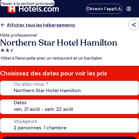
Passer à la section principale
Obtenir l’appli
Afficher tous les hébergements
Hôte professionnel
Northern Star Hotel Hamilton
Hébergement
2.5 étoiles
Hôtel à Newcastle avec un restaurant et un bar/salon
Choisissez des dates pour voir les prix
Où allez-vous ?
Dates
Voyageurs