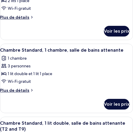
type
2 lits 1 place
de
de
Wi-Fi gratuit
bains
chambre :
attenante
Plus
Plus de détails
Chambre
(T1)
de
Standard,
détails
Voir les prix
sur
2
le
lits
type
Afficher
Une salle de bain moderne avec une do
une
2
de
Chambre Standard, 1 chambre, salle de bains attenante
toutes
chambre
place,
1 chambre
Chambre
les
salle
Standard,
3 personnes
photos
de
2
pour
1 lit double et 1 lit 1 place
bains
lits
ce
une
Wi-Fi gratuit
commune
place,
type
Plus
Plus de détails
salle
de
de
de
chambre :
détails
bains
Voir les prix
sur
Chambre
commune
le
Standard,
type
Afficher
Une chambre d’hôtel avec un lit, un bu
1
1
de
Chambre Standard, 1 lit double, salle de bains attenante
toutes
chambre
chambre,
(T2 and T9)
Chambre