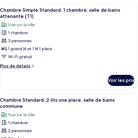
1
type
Afficher
Une chambre d’hôtel avec un grand lit
1
lit
de
Chambre Simple Standard, 1 chambre, salle de bains
toutes
chambre
double,
attenante (T1)
Chambre
les
salle
Vue sur la ville
Standard,
photos
de
1
1 chambre
pour
lit
bains
3 personnes
ce
double,
attenante
salle
type
1 grand lit et 1 lit 1 place
(T6)
de
de
Wi-Fi gratuit
bains
chambre :
attenante
Plus
Plus de détails
Chambre
(T6)
de
Simple
détails
Voir les prix
sur
Standard,
le
1
type
Afficher
Une chambre moderne avec un grand li
chambre,
1
de
Chambre Standard, 2 lits une place, salle de bains
toutes
chambre
salle
commune
Chambre
les
de
Vue sur la ville
Simple
photos
bains
Standard,
1 chambre
pour
attenante
1
2 personnes
ce
chambre,
(T1)
salle