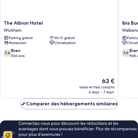
(T10,
de
T11
bains
commune
and
(T10,
The
Ibis
T12)
The Albion Hotel
Ibis B
T11
Albion
Budget
Wickham
Wallsen
and
Hotel
Newcast
T12)
Parking gratuit
Wi-Fi gratuit
Parkin
Wickham
Wallsen
Restaurant
Climatisation
Climat
7.6
7.0
Bien
Bie
7,6
7,0
sur
sur
566 avis
968 a
10,
10,
Bien,
Bien,
566 avis
968 avis
Le
63 €
nouveau
taxes et frais compris
prix
6 sept. - 7 sept.
est
de
Comparer des hébergements similaires
63 €
Connectez-vous pour découvrir les réductions et les
avantages dont vous pouvez bénéficier. Plus de récompenses
pour plus d’aventures !