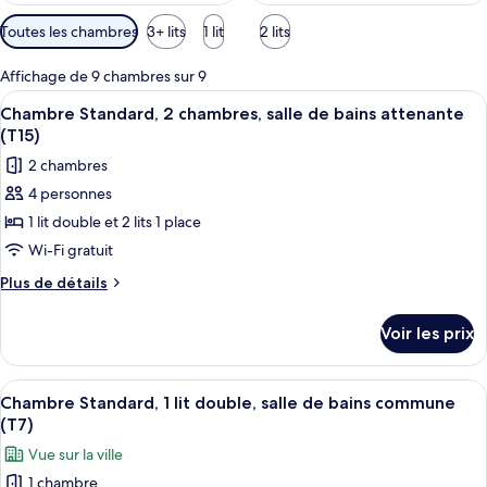
Filtres
Toutes les chambres
3+ lits
1 lit
2 lits
disponibles
pour
Affichage de 9 chambres sur 9
les
Afficher
Une chambre d’hôtel avec un lit, une 
5
Chambre Standard, 2 chambres, salle de bains attenante
chambres
toutes
(T15)
les
2 chambres
photos
4 personnes
pour
1 lit double et 2 lits 1 place
ce
type
Wi-Fi gratuit
de
Plus
Plus de détails
chambre :
de
détails
Chambre
Voir les prix
sur
Standard,
le
2
type
Afficher
Une chambre d’hôtel avec deux lits, u
1
chambres,
de
Chambre Standard, 1 lit double, salle de bains commune
toutes
chambre
salle
(T7)
Chambre
les
de
Vue sur la ville
Standard,
photos
bains
2
1 chambre