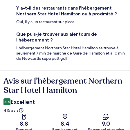
Y a-t-il des restaurants dans l'hébergement
Northern Star Hotel Hamilton ou à proximité ?
Oui, il y a un restaurant sur place.
Que puis-je trouver aux alentours de
l'hébergement ?
L'hébergement Northern Star Hotel Hamilton se trouve à
seulement 7 min de marche de Gare de Hamilton et à 10 min
de Newcastle supa putt golf.
Avis sur l’hébergement Northern
Avis
Star Hotel Hamilton
Excellent
8,6
415 avis
8,8
8,4
9,0
Propreté
Emplacement
Personnel et service