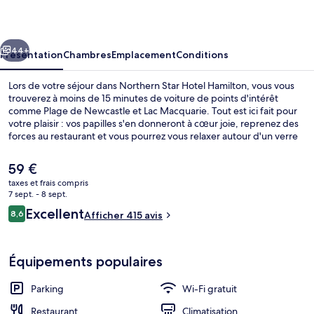
Hotel
Hamilton
cédent
Suivant
44+
Présentation
Chambres
Emplacement
Conditions
Lors de votre séjour dans Northern Star Hotel Hamilton, vous vous
trouverez à moins de 15 minutes de voiture de points d'intérêt
comme Plage de Newcastle et Lac Macquarie. Tout est ici fait pour
votre plaisir : vos papilles s'en donneront à cœur joie, reprenez des
forces au restaurant et vous pourrez vous relaxer autour d'un verre
au bar/salon. Les autres voyageurs adorent le personnel
attentionné.
Le
59 €
prix
taxes et frais compris
actuel
7 sept. - 8 sept.
Bar (sur place)
est
Avis
Excellent
8,6
Afficher 415 avis
de
8,6 sur 10
voyageurs
59 €.
Équipements populaires
Parking
Wi-Fi gratuit
Restaurant
Climatisation