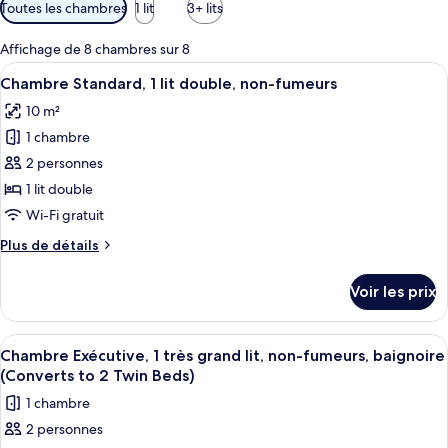
Filtres
Toutes les chambres
1 lit
3+ lits
disponibles
pour
Affichage de 8 chambres sur 8
les
Afficher
Chambre Standard, 1 lit double, non-f
11
Chambre Standard, 1 lit double, non-fumeurs
chambres
toutes
10 m²
les
1 chambre
photos
pour
2 personnes
ce
1 lit double
type
Wi-Fi gratuit
de
Plus
Plus de détails
chambre :
de
Chambre
détails
Voir les prix
sur
Standard,
le
1
type
Afficher
Une pièce dotée d’un téléviseur à écra
lit
14
de
Chambre Exécutive, 1 très grand lit, non-fumeurs, baignoire
toutes
double,
chambre
(Converts to 2 Twin Beds)
Chambre
les
non-
1 chambre
Standard,
photos
fumeurs
1
2 personnes
pour
lit