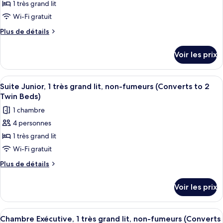
1 très grand lit
ce
double,
non-
type
Wi-Fi gratuit
fumeurs
de
Plus
Plus de détails
chambre :
de
détails
Chambre
Voir les prix
sur
Exécutive,
le
1
type
Afficher
Suite Junior, 1 très grand lit, non-fum
16
très
de
Suite Junior, 1 très grand lit, non-fumeurs (Converts to 2
toutes
chambre
grand
Twin Beds)
Chambre
les
lit,
1 chambre
Exécutive,
photos
non-
1
4 personnes
pour
très
fumeurs,
1 très grand lit
ce
grand
baignoire
lit,
type
Wi-Fi gratuit
(Converts
non-
de
Plus
Plus de détails
to
fumeurs,
chambre :
de
baignoire
2
détails
Suite
(Converts
Voir les prix
Twin
sur
to
Junior,
Beds)
le
2
1
type
Twin
Afficher
Une chambre d’hôtel avec un grand lit, 
14
très
de
Chambre Exécutive, 1 très grand lit, non-fumeurs (Converts
Beds)