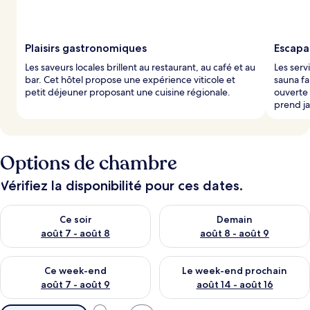
Plaisirs gastronomiques
Escapa
Les saveurs locales brillent au restaurant, au café et au
Les serv
bar. Cet hôtel propose une expérience viticole et
sauna fa
petit déjeuner proposant une cuisine régionale.
ouverte 
prend ja
Options de chambre
Vérifiez la disponibilité pour ces dates.
Vérifier la disponibilité pour ce soir août 7 - août 8
Vérifier la disponibilité pour 
Ce soir
Demain
août 7 - août 8
août 8 - août 9
Vérifier la disponibilité pour ce week-end août 7 - août 9
Vérifier la disponibilité pour 
Ce week-end
Le week-end prochain
août 7 - août 9
août 14 - août 16