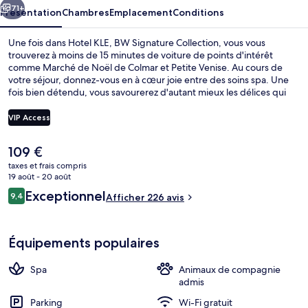
Collection
71+
Présentation
Chambres
Emplacement
Conditions
Une fois dans Hotel KLE, BW Signature Collection, vous vous
trouverez à moins de 15 minutes de voiture de points d'intérêt
comme Marché de Noël de Colmar et Petite Venise. Au cours de
votre séjour, donnez-vous en à cœur joie entre des soins spa. Une
fois bien détendu, vous savourerez d'autant mieux les délices qui
vous attendent au café. Parmi les autres petits avantages de cet
hébergement figurent un bar / salon, une salle de fitness ouverte
VIP Access
24 h/24, et une salle de fitness.
Le
109 €
Détail de l’extérieur
prix
taxes et frais compris
actuel
19 août - 20 août
est
Avis
Exceptionnel
9,4
Afficher 226 avis
de
9,4 sur 10
voyageurs
109 €.
Équipements populaires
Spa
Animaux de compagnie
admis
Parking
Wi-Fi gratuit