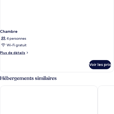
Chambre
4 personnes
Wi-Fi gratuit
Plus
Plus de détails
de
détails
Voir les prix
sur
le
type
Hébergements similaires
de
chambre
Hotel Restaurant Saint Nicolas
L'Hôtel &
Chambre