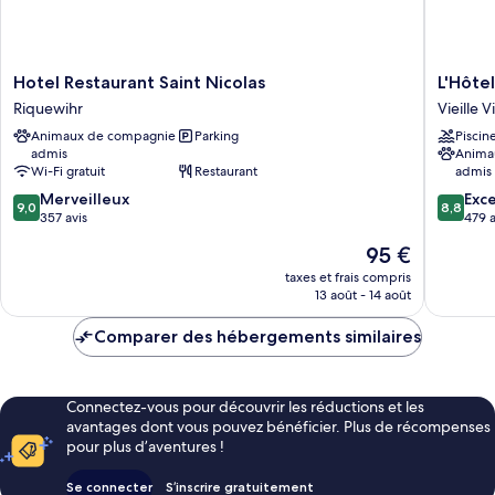
Hotel
L'Hôtel
Hotel Restaurant Saint Nicolas
Restaurant
&
Riquewihr
Vieille Vi
Saint
Spa
Animaux de compagnie
Parking
Piscin
Nicolas
Ribeauvi
admis
Anima
Riquewihr
Vieille
Wi-Fi gratuit
Restaurant
admis
Ville
9.0
8.8
Merveilleux
Exce
9,0
8,8
sur
sur
357 avis
479 a
10,
10,
Le
95 €
Merveilleux,
Excellen
nouveau
357 avis
479 avis
taxes et frais compris
prix
13 août - 14 août
est
de
Comparer des hébergements similaires
95 €
Connectez-vous pour découvrir les réductions et les
avantages dont vous pouvez bénéficier. Plus de récompenses
pour plus d’aventures !
Se connecter
S’inscrire gratuitement