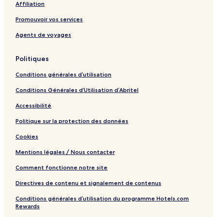
Affiliation
n
-
c
A
Promouvoir vos services
l
l
u
l
Agents de voyages
s
I
i
n
Politiques
v
c
e
l
Conditions générales d’utilisation
u
s
Conditions Générales d’Utilisation d’Abritel
i
v
Accessibilité
e
Politique sur la protection des données
Cookies
Mentions légales / Nous contacter
Comment fonctionne notre site
Directives de contenu et signalement de contenus
Conditions générales d’utilisation du programme Hotels.com
Rewards