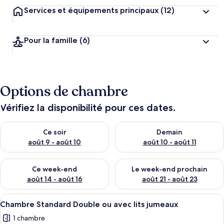
Services et équipements principaux
(12)
Pour la famille
(6)
Options de chambre
Vérifiez la disponibilité pour ces dates.
Vérifier la disponibilité pour ce soir août 9 - août 10
Vérifier la disponibilité pour 
Ce soir
Demain
août 9 - août 10
août 10 - août 11
Vérifier la disponibilité pour ce week-end août 14 - août 16
Vérifier la disponibilité pour
Ce week-end
Le week-end prochain
août 14 - août 16
août 21 - août 23
Afficher
Une chambre d’hôtel avec un grand lit,
4
Chambre Standard Double ou avec lits jumeaux
toutes
1 chambre
les