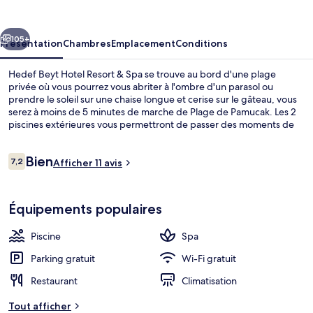
Hotel
Resort
cédent
Suivant
&
105+
Présentation
Chambres
Emplacement
Conditions
Spa
Hedef Beyt Hotel Resort & Spa se trouve au bord d'une plage
privée où vous pourrez vous abriter à l'ombre d'un parasol ou
prendre le soleil sur une chaise longue et cerise sur le gâteau, vous
serez à moins de 5 minutes de marche de Plage de Pamucak. Les 2
piscines extérieures vous permettront de passer des moments de
détente, tandis que ceux souhaitant se faire chouchouter pourront
profiter des massages, des soins du visage et des gommages
Avis
Bien
corporels. Le restaurant est idéal pour manger un bout, à moins que
7,2
Afficher 11 avis
7,2 sur 10
voyageurs
vous ne préfériez prendre une boisson fraiche au bar en bord de
piscine. Parmi les autres petits avantages de cet hébergement
Extérieur
figurent 2 piscines couvertes, un club pour enfants (gratuit) et un
Équipements populaires
sauna.
Piscine
Spa
Parking gratuit
Wi-Fi gratuit
Restaurant
Climatisation
Tout afficher