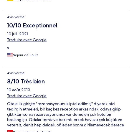
Avis vérifié
10/10 Exceptionnel
10 juil. 2021
Traduire avec Google
s
Séjour de 1 nuit
Avis vérifié
8/10 Très bien
10 août 2019
Traduire avec Google
Otele ilk girişte "rezervasyonunuz iptal edilmiş" diyerek bizi
tedirgin etmeleri, bir kaç kez reception arkasındaki odaya girip
çıktıktan sonra rezervasyonunuz var demeleri çok kötü bir
baslangıçtı. Odalar temiz ve bakımlı, erkek havuzu çok küçük ve
yetersiz, deniz hep dalgalı, oğleden sonra girilemeyecek derece
dalgalı, yemekler vasat, çoğunlukla hindi etinden yemekler.