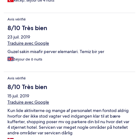
Recep, séjour de 4 nuits
Fiyatına göre vasat bir otel.
Avis vérifié
8/10 Très bien
23 juil. 2019
Traduire avec Google
Guzel sakin misafir perver elemanlari. Temiz bir yer
Séjour de 6 nuits
Avis vérifié
8/10 Très bien
15 juil. 2019
Traduire avec Google
Kun lide aktiviterne og mange af personalet men forstod aldrig
hvorfor der ikke stod vagter ved indgangen klar til at bære
kufferter, shopping poser mv og parkere din bil nu hvor det var
4 stjernet hotel. Servicen var meget nogle områder på hotellet
andre områder var servicen dårlig