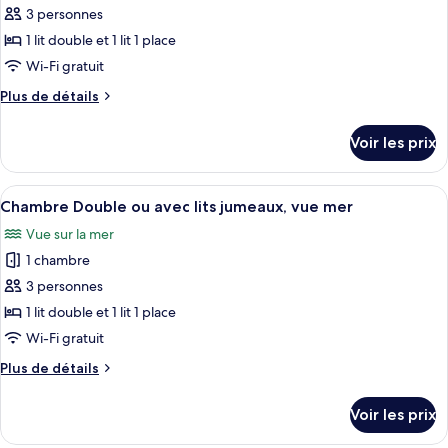
3 personnes
photos
pour
1 lit double et 1 lit 1 place
ce
Wi-Fi gratuit
type
Plus
Plus de détails
de
de
chambre :
détails
Voir les prix
sur
Chambre
le
Standard
type
Afficher
Une chambre d’hôtel avec deux lits, un
Double
5
de
Chambre Double ou avec lits jumeaux, vue mer
toutes
chambre
ou
Vue sur la mer
Chambre
les
avec
Standard
1 chambre
photos
lits
Double
pour
3 personnes
jumeaux
ou
ce
avec
1 lit double et 1 lit 1 place
lits
type
Wi-Fi gratuit
jumeaux
de
Plus
Plus de détails
chambre :
de
Chambre
détails
Voir les prix
sur
Double
le