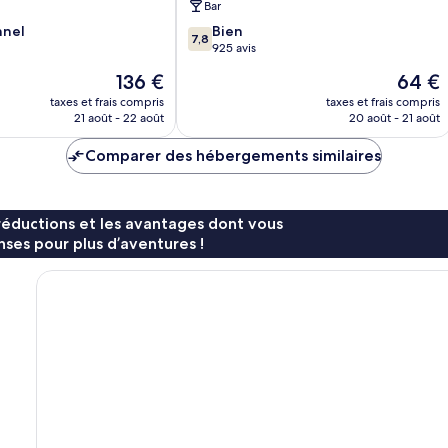
Bar
7.8
nnel
Bien
7,8
sur
925 avis
10,
Le
Le
136 €
64 €
Bien,
nouveau
nouvea
925 avis
taxes et frais compris
taxes et frais compris
prix
prix
21 août - 22 août
20 août - 21 août
est
est
de
de
Comparer des hébergements similaires
136 €
64 €
réductions et les avantages dont vous
ses pour plus d’aventures !