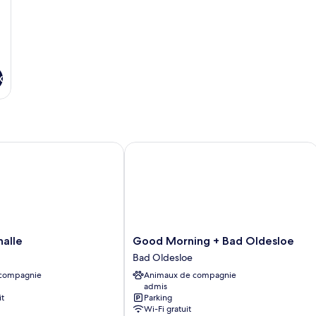
x
le
Good Morning + Bad Oldesloe
Good
alle
Good Morning + Bad Oldesloe
Morning
Bad Oldesloe
+
 compagnie
Animaux de compagnie
Bad
admis
Oldesloe
it
Parking
Bad
Wi-Fi gratuit
Oldesloe