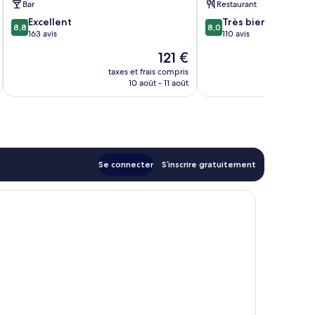
Bar
Restaurant
8.8
8.0
Excellent
Très bien
8,8
8,0
sur
sur
163 avis
110 avis
10,
10,
Le
121 €
Excellent,
Très
u
nouveau
163 avis
bien,
taxes et frais compris
tax
prix
10 août - 11 août
110 avis
est
de
121 €
Se connecter
S’inscrire gratuitement