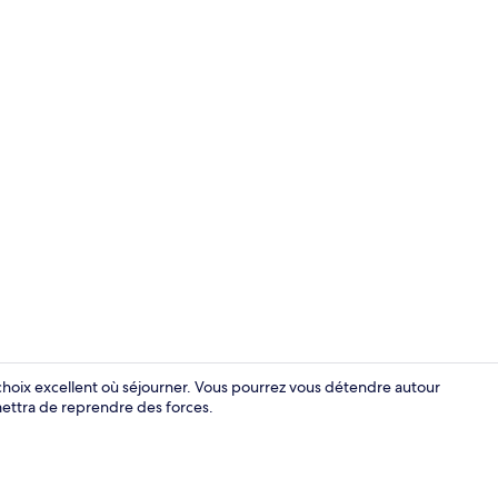
Salon du hal
 choix excellent où séjourner. Vous pourrez vous détendre autour
mettra de reprendre des forces.
Minibar, coff