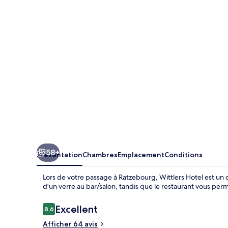
58+
Présentation
Chambres
Emplacement
Conditions
Lors de votre passage à Ratzebourg, Wittlers Hotel est un
d'un verre au bar/salon, tandis que le restaurant vous per
Avis
Excellent
8,6
8,6 sur 10
voyageurs
Afficher 64 avis