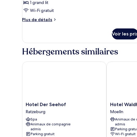
pour
1 grand lit
ce
Wi-Fi gratuit
type
Plus
Plus de détails
de
de
chambre :
détails
Voir les pri
sur
Chambre
le
Double
type
Hébergements similaires
Supérieure
de
chambre
Chambre
Hotel Der Seehof
Hotel Waldhal
Double
Supérieure
Hotel
Hotel
Hotel Der Seehof
Hotel Waldh
Der
Waldhalle
Ratzeburg
Moelln
Seehof
Moelln
Spa
Animaux de
Ratzeburg
Animaux de compagnie
admis
admis
Parking gratu
Parking gratuit
Wi-Fi gratuit