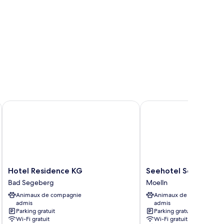
Hotel Residence KG
Seehotel Schwanenhof
Hotel
Seehotel
Hotel Residence KG
Seehotel Schwanen
Residence
Schwanenhof
Bad Segeberg
Moelln
KG
Moelln
Animaux de compagnie
Animaux de compagnie
Bad
admis
admis
Segeberg
Parking gratuit
Parking gratuit
Wi-Fi gratuit
Wi-Fi gratuit