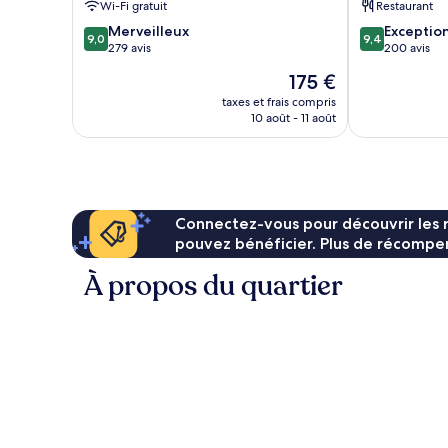
Wi-Fi gratuit
Restaurant
9.0
9.4
Merveilleux
Exceptio
9,0
9,4
sur
sur
279 avis
200 avis
10,
10,
Le
175 €
Merveilleux,
Exceptionnel,
nouveau
279 avis
200 avis
taxes et frais compris
prix
10 août - 11 août
est
de
175 €
Connectez-vous pour découvrir les 
pouvez bénéficier. Plus de récompen
À propos du quartier