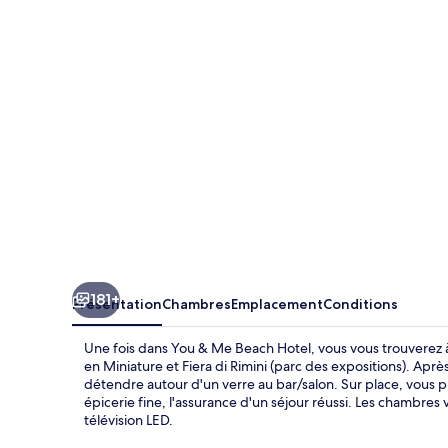
Me
Beach
Hotel
181+
Présentation
Chambres
Emplacement
Conditions
Une fois dans You & Me Beach Hotel, vous vous trouverez à
en Miniature et Fiera di Rimini (parc des expositions). Aprè
détendre autour d'un verre au bar/salon. Sur place, vous p
épicerie fine, l'assurance d'un séjour réussi. Les chambres 
télévision LED.