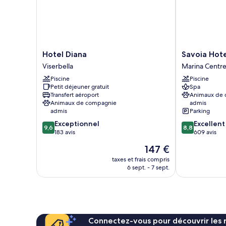
Jacuzzi)
vue
mer
(Wellness
con
Sauna
e
Hotel
Savoia
Hotel Diana
Savoia Hote
Jacuzzi)
Diana
Hotel
Viserbella
Marina Centr
Viserbella
Rimini
Piscine
Piscine
Marina
Petit déjeuner gratuit
Spa
Centre
Transfert aéroport
Animaux de
Animaux de compagnie
admis
admis
Parking
9.6
8.8
Exceptionnel
Excellent
9,6
8,8
sur
sur
183 avis
609 avis
10,
10,
Le
147 €
Exceptionnel,
Excellent,
nouveau
183 avis
609 avis
taxes et frais compris
prix
6 sept. - 7 sept.
est
de
147 €
Connectez-vous pour découvrir les 