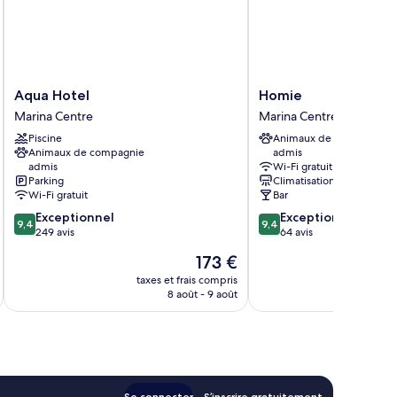
er
overs,
cuzzi)
Aqua
Homie
Aqua Hotel
Homie
Hotel
Marina
Marina Centre
Marina Centre
Marina
Centre
Piscine
Animaux de compagnie
Centre
Animaux de compagnie
admis
admis
Wi-Fi gratuit
Parking
Climatisation
Wi-Fi gratuit
Bar
9.4
9.4
Exceptionnel
Exceptionnel
9,4
9,4
sur
sur
249 avis
64 avis
10,
10,
Le
173 €
Exceptionnel,
Exceptionnel,
nouveau
249 avis
64 avis
taxes et frais compris
tax
prix
8 août - 9 août
est
de
173 €
Se connecter
S’inscrire gratuitement