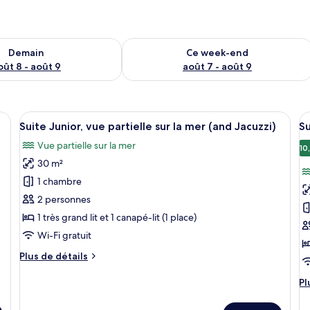
sponibilité pour demain août 8 - août 9
Vérifier la disponibilité pour ce week
Demain
Ce week-end
oût 8 - août 9
août 7 - août 9
, des oreillers, une table de chevet, une plante en pot et une vue sur la mer.
Afficher
Une chambre d’hôtel moderne, dotée d’
A
7
Suite Junior, vue partielle sur la mer (and Jacuzzi)
Su
toutes
t
Vue partielle sur la mer
les
le
10
30 m²
photos
p
pour
p
1 chambre
ce
c
2 personnes
type
t
1 très grand lit et 1 canapé-lit (1 place)
de
d
Wi-Fi gratuit
chambre :
c
Plus
Plus de détails
Suite
Su
de
Junior,
b
détails
Pl
Pl
vue
v
sur
d
le
dé
partielle
m