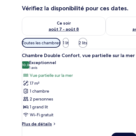
Vérifiez la disponibilité pour ces dates.
Vérifier la disponibilité pour ce soir août 7 - août 8
Vérifier la di
Ce soir
août 7 - août 8
a
Filtres
Toutes les chambres
1 lit
2 lits
disponibles
Afficher
Une chambre d’hôtel avec un lit
pour
6
Chambre Double Confort, vue partielle sur la mer
toutes
les
Exceptionnel
les
10,0
chambres
10,0 sur 10
(1 avis)
1 avis
photos
Vue partielle sur la mer
pour
17 m²
ce
1 chambre
type
2 personnes
de
1 grand lit
chambre :
Chambre
Wi-Fi gratuit
Double
Plus
Plus de détails
Confort,
de
détails
vue