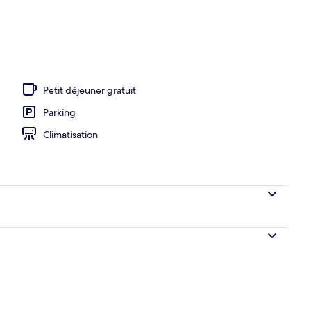
ieure (ouverte en saison), piscine chauffée
Petit déjeuner gratuit
Parking
Climatisation