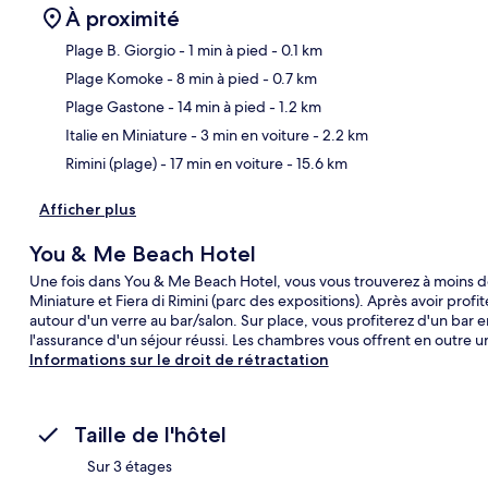
À proximité
Plage B. Giorgio
- 1 min à pied
- 0.1 km
Plage Komoke
- 8 min à pied
- 0.7 km
Car
Plage Gastone
- 14 min à pied
- 1.2 km
Italie en Miniature
- 3 min en voiture
- 2.2 km
Rimini (plage)
- 17 min en voiture
- 15.6 km
Afficher plus
You & Me Beach Hotel
Une fois dans You & Me Beach Hotel, vous vous trouverez à moins de
Miniature et Fiera di Rimini (parc des expositions). Après avoir prof
autour d'un verre au bar/salon. Sur place, vous profiterez d'un bar 
l'assurance d'un séjour réussi. Les chambres vous offrent en outre un 
Informations sur le droit de rétractation
Taille de l'hôtel
Sur 3 étages