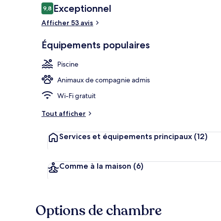
Avis
Exceptionnel
9,8
9,8 sur 10
voyageurs
Afficher 53 avis
Piscine extér
Équipements populaires
Piscine
Animaux de compagnie admis
Wi-Fi gratuit
Tout afficher
Services et équipements principaux
(12)
Comme à la maison
(6)
Options de chambre