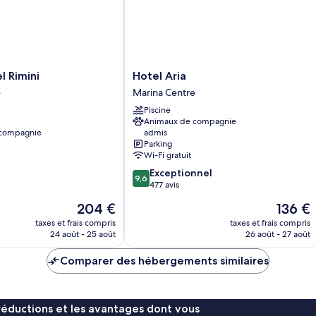
m
(L
Ja
Hotel
l Rimini
Hotel Aria
Aria
e
Marina Centre
Marina
Piscine
Centre
Animaux de compagnie
 compagnie
admis
Parking
Wi-Fi gratuit
9.6
Exceptionnel
9,6
sur
477 avis
10,
Le
Le
204 €
136 €
Exceptionnel,
nouveau
nouveau
477 avis
taxes et frais compris
taxes et frais compris
prix
prix
24 août - 25 août
26 août - 27 août
est
est
de
de
Comparer des hébergements similaires
204 €
136 €
réductions et les avantages dont vous