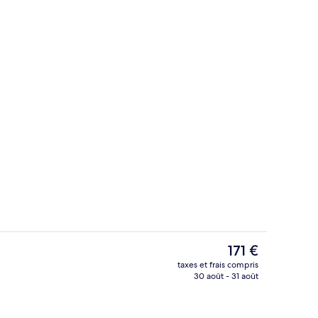
’hébergement
Plage
Le
171 €
prix
taxes et frais compris
actuel
30 août - 31 août
r buffet compris tous les jours
est
de
171 €.