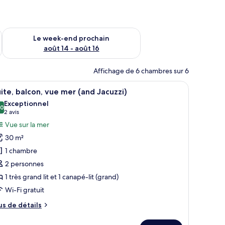
-end août 7 - août 9
Vérifier la disponibilité pour le week-end prochain août 14 - a
Le week-end prochain
août 14 - août 16
Affichage de 6 chambres sur 6
un grand lit, d’un bureau et d’une chaise.
fficher
Une chambre d’hôtel dotée d’un grand lit, d’un
10
ite, balcon, vue mer (and Jacuzzi)
outes
Exceptionnel
s
,0
10,0 sur 10
(2 avis)
2 avis
hotos
Vue sur la mer
our
30 m²
e
1 chambre
ype
2 personnes
e
1 très grand lit et 1 canapé-lit (grand)
hambre :
ite,
Wi-Fi gratuit
alcon,
us
us de détails
ue
e
tails
er