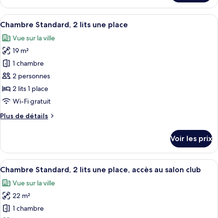
le
type
Afficher
Une chambre d’hôtel avec deux lits, un
8
de
Chambre Standard, 2 lits une place
toutes
chambre
Vue sur la ville
Chambre
les
Standard
19 m²
photos
pour
1 chambre
ce
2 personnes
type
2 lits 1 place
de
Wi-Fi gratuit
chambre :
Plus
Plus de détails
Chambre
de
Standard,
détails
Voir les prix
2
sur
le
lits
type
Afficher
Une chambre d’hôtel avec deux lits, un 
une
12
de
Chambre Standard, 2 lits une place, accès au salon club
toutes
place
chambre
Vue sur la ville
Chambre
les
Standard,
22 m²
photos
2
pour
1 chambre
lits