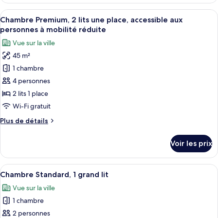
le
lits
type
Afficher
Une chambre d’hôtel équipée d’un lit, d
une
8
de
Chambre Premium, 2 lits une place, accessible aux
toutes
place
chambre
personnes à mobilité réduite
Chambre
les
(Premium)
Vue sur la ville
Deluxe,
photos
2
45 m²
pour
lits
1 chambre
ce
une
place
type
4 personnes
(Premium)
de
2 lits 1 place
chambre :
Wi-Fi gratuit
Chambre
Plus
Plus de détails
Premium,
de
2
détails
Voir les prix
sur
lits
le
une
type
Afficher
Une chambre d’hôtel avec un grand lit, 
place,
9
de
Chambre Standard, 1 grand lit
toutes
accessible
chambre
Vue sur la ville
Chambre
les
aux
Premium,
1 chambre
photos
personnes
2
pour
2 personnes
à
lits