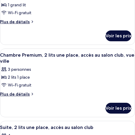
ce
une
mobilité
1 grand lit
place,
type
réduite
Wi-Fi gratuit
accessible
de
aux
Plus
Plus de détails
chambre :
personnes
de
Chambre
à
détails
Voir les prix
mobilité
sur
Standard,
réduite
le
1
type
Afficher
Une chambre d’hôtel dotée d’un grand li
grand
5
de
Chambre Premium, 2 lits une place, accès au salon club, vue
toutes
lit
chambre
ville
Chambre
les
3 personnes
Standard,
photos
1
2 lits 1 place
pour
grand
Wi-Fi gratuit
ce
lit
type
Plus
Plus de détails
de
de
détails
chambre :
Voir les prix
sur
Chambre
le
Premium,
type
Afficher
Une chambre d’hôtel avec deux lits, u
9
de
2
Suite, 2 lits une place, accès au salon club
toutes
chambre
lits