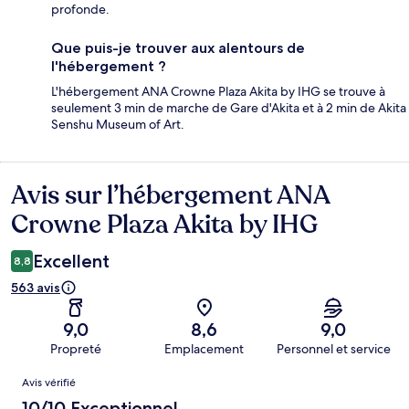
profonde.
Que puis-je trouver aux alentours de
l'hébergement ?
L'hébergement ANA Crowne Plaza Akita by IHG se trouve à
seulement 3 min de marche de Gare d'Akita et à 2 min de Akita
Senshu Museum of Art.
Avis sur l’hébergement ANA
Avis
Crowne Plaza Akita by IHG
Excellent
8,8
563 avis
9,0
8,6
9,0
Propreté
Emplacement
Personnel et service
Avis
Avis vérifié
10/10 Exceptionnel