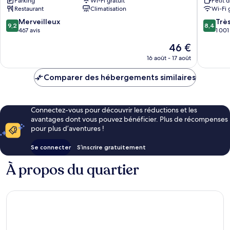
Parking
Wi-Fi gratuit
Petit 
Ekimae
Station
Restaurant
Climatisation
Wi-Fi 
Akita
Higashi
Akita
9.2
8.4
Merveilleux
Trè
9,2
8,4
sur
sur
467 avis
1 001
10,
10,
Le
46 €
Merveilleux,
Très
nouveau
467 avis
bien,
16 août - 17 août
prix
1 001 avi
est
Comparer des hébergements similaires
de
46 €
Connectez-vous pour découvrir les réductions et les
avantages dont vous pouvez bénéficier. Plus de récompenses
pour plus d’aventures !
Se connecter
S’inscrire gratuitement
À propos du quartier