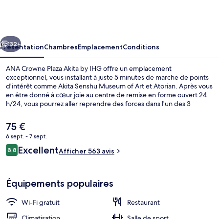
Crowne
Plaza
Akita
cédent
Suivant
by
132+
Présentation
Chambres
Emplacement
Conditions
IHG
ANA Crowne Plaza Akita by IHG offre un emplacement
exceptionnel, vous installant à juste 5 minutes de marche de points
d'intérêt comme Akita Senshu Museum of Art et Atorian. Après vous
en être donné à cœur joie au centre de remise en forme ouvert 24
h/24, vous pourrez aller reprendre des forces dans l'un des 3
restaurants ou vous détendre autour d'un verre au bar/salon.
Shenshu Park et Musée d'art d'Akita se trouvent par ailleurs à moins
Le
75 €
de 10 minutes à pied. Les autres voyageurs adorent le personnel
prix
6 sept. - 7 sept.
attentionné.
actuel
Avis
Excellent
Restaurant
8,8
est
Afficher 563 avis
8,8 sur 10
voyageurs
de
75 €.
Équipements populaires
Wi-Fi gratuit
Restaurant
Climatisation
Salle de sport