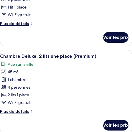
club,
lits
ce
une
en
1 lit 1 place
place,
type
angle
Wi-Fi gratuit
accès
de
au
Plus
Plus de détails
chambre :
salon
de
Chambre
club,
détails
Voir les prix
en
sur
Premium
angle
le
(Upgraded)
type
Afficher
Une chambre d’hôtel avec un grand lit,
8
de
Chambre Deluxe, 2 lits une place (Premium)
toutes
chambre
Vue sur la ville
Chambre
les
Premium
45 m²
photos
(Upgraded)
pour
1 chambre
ce
4 personnes
type
2 lits 1 place
de
Wi-Fi gratuit
chambre :
Plus
Plus de détails
Chambre
de
Deluxe,
détails
Voir les prix
2
sur