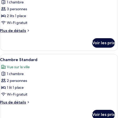
Premium,
1 chambre
photos
angle
2
pour
3 personnes
lits
ce
une
2 lits 1 place
place,
type
Wi-Fi gratuit
en
de
angle
Plus
Plus de détails
chambre :
de
Chambre
détails
Voir les prix
sur
Premium
le
type
Afficher
Une chambre d’hôtel avec deux lits, un
9
de
Chambre Standard
toutes
chambre
Vue sur la ville
Chambre
les
Premium
1 chambre
photos
pour
2 personnes
ce
1 lit 1 place
type
Wi-Fi gratuit
de
Plus
Plus de détails
chambre :
de
Chambre
détails
Voir les prix
sur
Standard