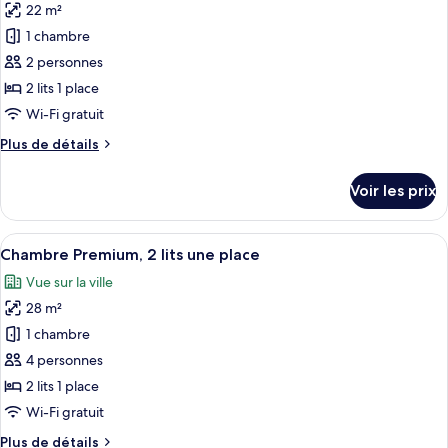
Standard,
22 m²
photos
1
pour
1 chambre
lit
ce
double
2 personnes
type
2 lits 1 place
de
Wi-Fi gratuit
chambre :
Plus
Plus de détails
Chambre
de
Premium,
détails
Voir les prix
2
sur
le
lits
type
Afficher
Une chambre d’hôtel avec un lit, un bu
une
8
de
Chambre Premium, 2 lits une place
toutes
place
chambre
Vue sur la ville
Chambre
les
(Superior)
Premium,
28 m²
photos
2
pour
1 chambre
lits
ce
une
4 personnes
place
type
2 lits 1 place
(Superior)
de
Wi-Fi gratuit
chambre :
Plus
Plus de détails