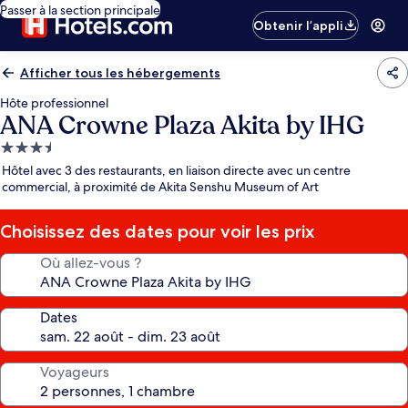
Passer à la section principale
Obtenir l’appli
Afficher tous les hébergements
Hôte professionnel
ANA Crowne Plaza Akita by IHG
Hébergement
3.5 étoiles
Hôtel avec 3 des restaurants, en liaison directe avec un centre
commercial, à proximité de Akita Senshu Museum of Art
Choisissez des dates pour voir les prix
Où allez-vous ?
Dates
Voyageurs