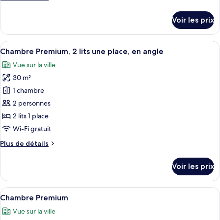
Chambre
de
Premium,
détails
Voir les prix
2
sur
le
lits
type
Afficher
Une chambre d’hôtel avec un lit, une p
une
8
de
Chambre Premium, 2 lits une place, en angle
toutes
place
chambre
Vue sur la ville
Chambre
les
Premium,
30 m²
photos
2
pour
1 chambre
lits
ce
une
2 personnes
place
type
2 lits 1 place
de
Wi-Fi gratuit
chambre :
Plus
Plus de détails
Chambre
de
Premium,
détails
Voir les prix
2
sur
le
lits
type
Afficher
Une chambre d’hôtel avec un lit, une p
une
9
de
Chambre Premium
toutes
place,
chambre
Vue sur la ville
Chambre
les
en