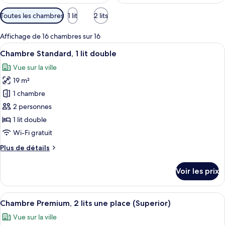
Filtres
Toutes les chambres
1 lit
2 lits
disponibles
pour
Affichage de 16 chambres sur 16
les
Afficher
Une chambre d’hôtel avec un lit, une p
9
Chambre Standard, 1 lit double
chambres
toutes
Vue sur la ville
les
19 m²
photos
pour
1 chambre
ce
2 personnes
type
1 lit double
de
Wi-Fi gratuit
chambre :
Plus
Plus de détails
Chambre
de
Standard,
détails
Voir les prix
1
sur
le
lit
type
Afficher
Une chambre d’hôtel avec deux lits, un 
double
8
de
Chambre Premium, 2 lits une place (Superior)
toutes
chambre
Vue sur la ville
Chambre
les