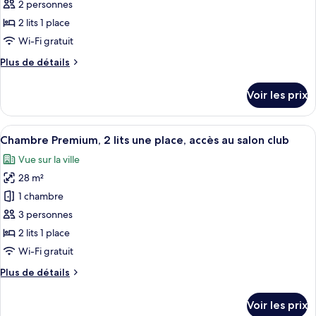
ce
une
2 personnes
place
type
2 lits 1 place
de
Wi-Fi gratuit
chambre :
Plus
Plus de détails
Chambre
de
Standard,
détails
Voir les prix
2
sur
le
lits
type
Afficher
Une chambre d’hôtel avec un lit, un bu
une
12
de
Chambre Premium, 2 lits une place, accès au salon club
toutes
place,
chambre
Vue sur la ville
Chambre
les
accès
Standard,
28 m²
photos
au
2
pour
salon
1 chambre
lits
ce
club
une
3 personnes
place,
type
2 lits 1 place
accès
de
Wi-Fi gratuit
au
chambre :
salon
Plus
Plus de détails
Chambre
club
de
Premium,
détails
Voir les prix
2
sur