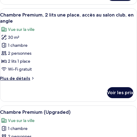
le
lits
type
Afficher
Une chambre d’hôtel avec un lit, une p
une
13
de
Chambre Premium, 2 lits une place, accès au salon club, en
toutes
place,
chambre
angle
Chambre
les
accès
Vue sur la ville
Premium,
photos
au
2
30 m²
pour
salon
lits
1 chambre
ce
club
une
place,
type
2 personnes
accès
de
2 lits 1 place
au
chambre :
salon
Wi-Fi gratuit
Chambre
club
Plus
Plus de détails
Premium,
de
2
détails
Voir les prix
sur
lits
le
une
type
Afficher
Une chambre d’hôtel avec un lit, une p
place,
9
de
Chambre Premium (Upgraded)
toutes
accès
chambre
Vue sur la ville
Chambre
les
au
Premium,
1 chambre
photos
salon
2
pour
2 personnes