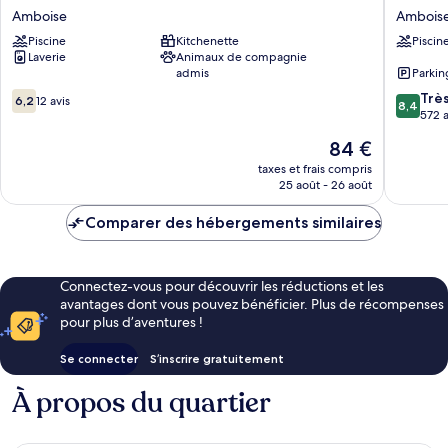
de
Ambois
Amboise
Ambois
France
Ambois
Piscine
Kitchenette
Piscin
-
Laverie
Animaux de compagnie
Domaine
admis
Parkin
Val
6.2
8.4
d'Amboise
Trè
6,2
12 avis
8,4
sur
sur
Amboise
572 a
10,
10,
Le
84 €
12 avis
Très
nouveau
bien,
taxes et frais compris
prix
25 août - 26 août
572 avis
est
de
Comparer des hébergements similaires
84 €
Connectez-vous pour découvrir les réductions et les
avantages dont vous pouvez bénéficier. Plus de récompenses
pour plus d’aventures !
Se connecter
S’inscrire gratuitement
À propos du quartier