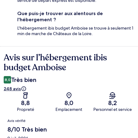
service de départ express est disponible.
Que puis-je trouver aux alentours de
l'hébergement ?
L'hébergement ibis budget Amboise se trouve à seulement 1
min de marche de Châteaux de la Loire.
Avis sur l’hébergement ibis
Avis
budget Amboise
Très bien
8,0
248 avis
8,8
8,0
8,2
Propreté
Emplacement
Personnel et service
Avis
Avis vérifié
8/10 Très bien