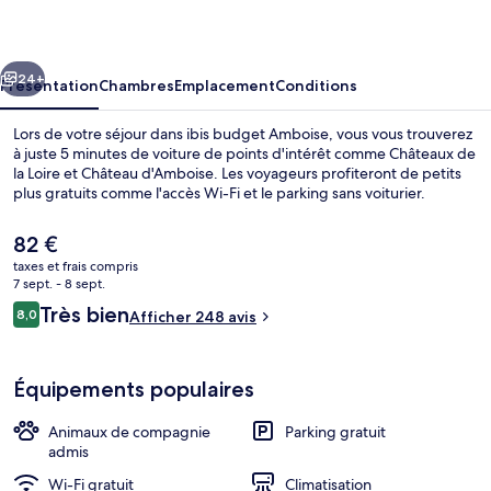
Amboise
cédent
Suivant
24+
Présentation
Chambres
Emplacement
Conditions
Lors de votre séjour dans ibis budget Amboise, vous vous trouverez
à juste 5 minutes de voiture de points d'intérêt comme Châteaux de
la Loire et Château d'Amboise. Les voyageurs profiteront de petits
plus gratuits comme l'accès Wi-Fi et le parking sans voiturier.
Le
82 €
prix
taxes et frais compris
actuel
7 sept. - 8 sept.
est
Avis
Très bien
8,0
Divers
Afficher 248 avis
de
8,0 sur 10
voyageurs
82 €.
Équipements populaires
Animaux de compagnie
Parking gratuit
admis
Wi-Fi gratuit
Climatisation