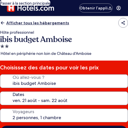
Passer à la section principale
Obtenir l’appli
Afficher tous les hébergements
Hôte professionnel
ibis budget Amboise
Hébergement
2.0 étoiles
Hôtel en périphérie non loin de Château d'Amboise
Choisissez des dates pour voir les prix
Où allez-vous ?
Dates
Voyageurs