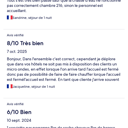
Tout s'est très bien passé sauf que la chasse d'eau ne fonctionne
pas correctement chambre 216, sinon le personnel est
accueillant.
Sandrine, séjour de 1 nuit
Avis vérifié
8/10 Très bien
7 oct. 2025
Bonjour, Dans l'ensemble c'est correct, cependant je déplore
que dans vos hôtels ne soit pas mis à disposition des clients un
micro ondes, en effet lorsque l'on arrive tard l'accueil est fermé
donc pas de possibilité de faire de faire chauffer lorque l'accueil
est fermél'accueil est fermé. En tant que cliente j'arrive souvent
très tard, ce qui doit être le cas aussi des autres clients,
Jacqueline, séjour de 1 nuit
Avis vérifié
6/10 Bien
10 sept. 2024
1 serviette par personne Pas de seche cheveux Pas de brosse