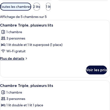
Filtres
Toutes les chambres
2 lits
1 lit
disponibles
pour
Affichage de 5 chambres sur 5
les
Afficher
Une chambre d’hôtel avec un lit superp
2
Chambre Triple, plusieurs lits
chambres
toutes
1 chambre
les
3 personnes
photos
pour
1 lit double et 1 lit superposé (1 place)
ce
Wi-Fi gratuit
type
Plus
Plus de détails
de
de
chambre :
détails
Voir les prix
sur
Chambre
le
Triple,
type
Afficher
Une chambre d’hôtel avec un lit superp
plusieurs
3
de
Chambre Triple, plusieurs lits
toutes
chambre
lits
1 chambre
Chambre
les
Triple,
3 personnes
photos
plusieurs
pour
1 lit double et 1 lit 1 place
lits