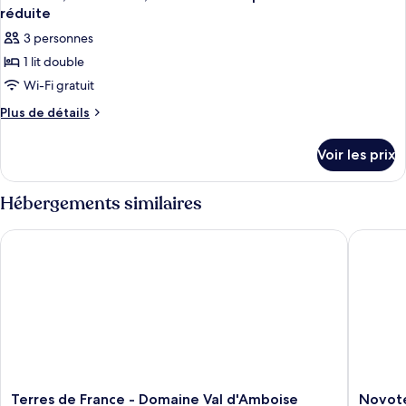
réduite
3 personnes
1 lit double
Wi-Fi gratuit
Plus
Plus de détails
de
détails
Voir les prix
sur
le
type
Hébergements similaires
de
chambre
Terres de France - Domaine Val d'Amboise
Novotel
Chambre,
1
lit
double,
accessible
aux
personnes
à
mobilité
réduite
Terres
Novotel
Terres de France - Domaine Val d'Amboise
Novot