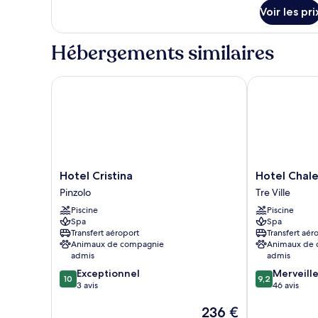
détails
Supérieure
Voir les pri
sur
le
type
Hébergements similaires
de
chambre
Chambre
Hotel Cristina
Hotel Chalet 
Supérieure
Hotel
Hotel
Hotel Cristina
Hotel Chale
Cristina
Chalet
Pinzolo
Tre Ville
Pinzolo
all'Imperatore
Piscine
Piscine
Tre
Spa
Spa
Ville
Transfert aéroport
Transfert aér
Animaux de compagnie
Animaux de
admis
admis
10.0
9.2
Exceptionnel
Merveill
10
9,2
sur
sur
3 avis
46 avis
10,
10,
Le
236 €
Exceptionnel,
Merveilleux,