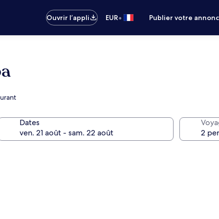
•
Ouvrir l’appli
EUR
Publier votre annon
pa
aurant
Dates
Voya