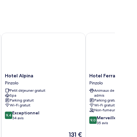
Hotel Alpina
Hotel Ferrari
Hotel
Hotel
Hotel Alpina
Hotel Ferrari
Alpina
Ferrari
Pinzolo
Pinzolo
Pinzolo
Pinzolo
Petit déjeuner gratuit
Animaux de compagnie
Spa
admis
Parking gratuit
Parking gratuit
Wi-Fi gratuit
Wi-Fi gratuit
Non-fumeurs
9.4
Exceptionnel
9,4
9.0
Merveilleux
sur
34 avis
9,0
sur
35 avis
10,
10,
Exceptionnel,
Le
131 €
Merveilleux,
34 avis