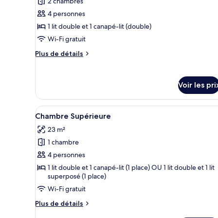
2 chambres
photos
jumeaux
Double
pour
4 personnes
ou
ce
avec
1 lit double et 1 canapé-lit (double)
lits
type
Wi-Fi gratuit
jumeaux
de
Plus
Plus de détails
chambre :
de
Suite
détails
sur
Deluxe
Voir les pri
le
type
de
Afficher
Une chambre à coucher avec un 
7
chambre
Chambre Supérieure
toutes
Suite
23 m²
Deluxe
les
1 chambre
photos
pour
4 personnes
ce
1 lit double et 1 canapé-lit (1 place) OU 1 lit double et 1 lit
superposé (1 place)
type
de
Wi-Fi gratuit
chambre :
Plus
Plus de détails
Chambre
de