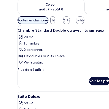
Vérifier la disponibilité pour ce soir août 7 - août 8
Vérifier la di
Ce soir
août 7 - août 8
a
Filtres
Toutes les chambres
1 lit
2 lits
3+ lits
disponibles
Afficher
Une chambre à coucher avec un l
pour
6
Chambre Standard Double ou avec lits jumeaux
toutes
les
20 m²
les
chambres
1 chambre
photos
pour
2 personnes
ce
1 lit double OU 2 lits 1 place
type
Wi-Fi gratuit
de
Plus
Plus de détails
chambre :
de
Chambre
détails
Voir les pri
sur
Standard
le
Double
type
Afficher
Une chambre avec un grand lit,
ou
7
de
Suite Deluxe
toutes
avec
chambre
60 m²
Chambre
les
lits
Standard