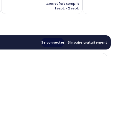
u
nouveau
35 avis
taxes et frais compris
tax
prix
1 sept. - 2 sept.
est
de
131 €
Se connecter
S’inscrire gratuitement