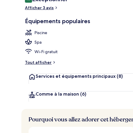
10 sur 10
voyageurs
Afficher 3 avis
Équipements populaires
Façade de l’
Piscine
Spa
Wi-Fi gratuit
Tout afficher
Services et équipements principaux
(8)
Comme à la maison
(6)
Pourquoi vous allez adorer cet héberg