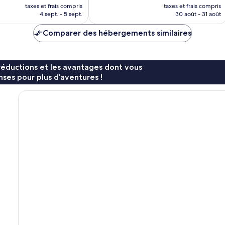
nouveau
nouvea
taxes et frais compris
taxes et frais compris
prix
prix
4 sept. - 5 sept.
30 août - 31 août
est
est
de
de
Comparer des hébergements similaires
197 €
79 €
réductions et les avantages dont vous
ses pour plus d’aventures !