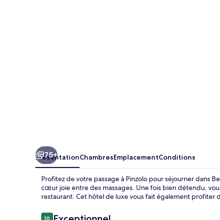
Alps
Hotel
&
Spa
75+
Présentation
Chambres
Emplacement
Conditions
Profitez de votre passage à Pinzolo pour séjourner dans Be
cœur joie entre des massages. Une fois bien détendu, vous
restaurant. Cet hôtel de luxe vous fait également profiter d
Avis
Exceptionnel
10