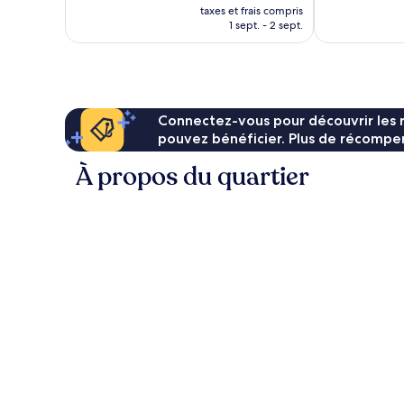
nouveau
3 avis
46 avis
taxes et frais compris
prix
1 sept. - 2 sept.
est
de
236 €
Connectez-vous pour découvrir les 
pouvez bénéficier. Plus de récompen
À propos du quartier