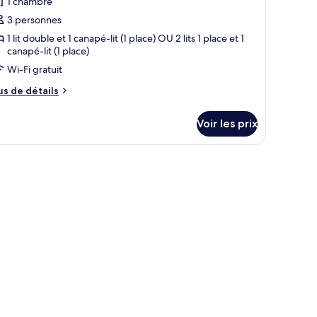
1 chambre
hotos
our
3 personnes
e
1 lit double et 1 canapé-lit (1 place) OU 2 lits 1 place et 1
canapé-lit (1 place)
ype
e
Wi-Fi gratuit
hambre :
us
us de détails
hambre
e
tails
riple
Voir les prix
r
upérieure
pe
ux.
, un bureau avec une télévision, une chaise, une fenêtre avec des rideaux e
e
hambre
hambre
iple
périeure