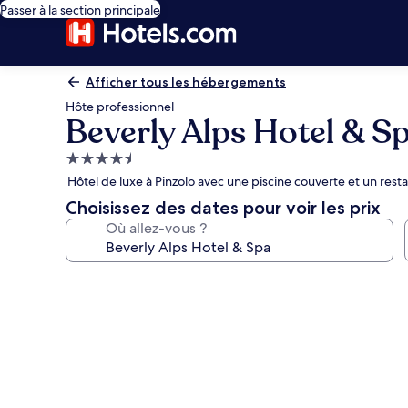
Passer à la section principale
Afficher tous les hébergements
Hôte professionnel
Beverly Alps Hotel & S
Hébergement
4.5 étoiles
Hôtel de luxe à Pinzolo avec une piscine couverte et un rest
Choisissez des dates pour voir les prix
Où allez-vous ?
Galerie
photos
de
l’hébergement
Beverly