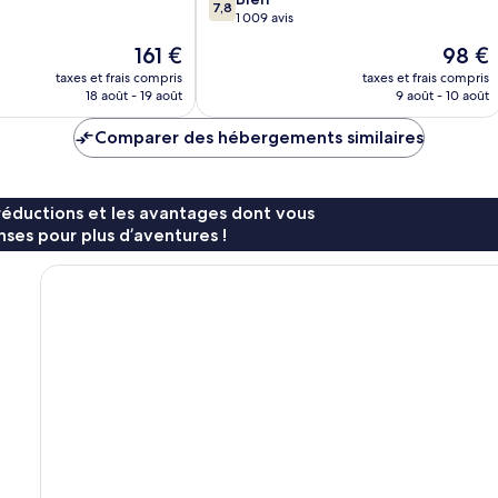
7,8
sur
1 009 avis
10,
Le
Le
161 €
98 €
Bien,
nouveau
nouvea
1 009 avis
taxes et frais compris
taxes et frais compris
prix
prix
18 août - 19 août
9 août - 10 août
est
est
de
de
Comparer des hébergements similaires
161 €
98 €
réductions et les avantages dont vous
ses pour plus d’aventures !