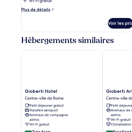
ce
Wi-Fi gratuit
type
Plus
Plus de détails
de
de
chambre :
détails
Voir les pri
sur
Chambre
le
Quadruple
type
Hébergements similaires
Premium
de
chambre
Chambre
Gioberti Hotel
Gioberti Art 
Quadruple
Premium
Gioberti
Gioberti
Gioberti Hotel
Gioberti Ar
Hotel
Art
Centre-ville de Rome
Centre-ville 
Centre-
Hotel
Petit déjeuner gratuit
Petit déjeune
ville
Centre-
Transfert aéroport
Animaux de
de
ville
Animaux de compagnie
admis
Rome
de
admis
Wi-Fi gratuit
Rome
Wi-Fi gratuit
Climatisation
8.4
8.6
Très bien
Excellent