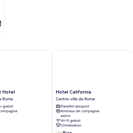
x
Hotel
Hotel California
Hotel
t Hotel
Hotel California
California
de Rome
Centre-ville de Rome
Centre-
r gratuit
Transfert aéroport
ville
 compagnie
Animaux de compagnie
de
admis
Rome
Wi-Fi gratuit
Climatisation
7.8
Bien