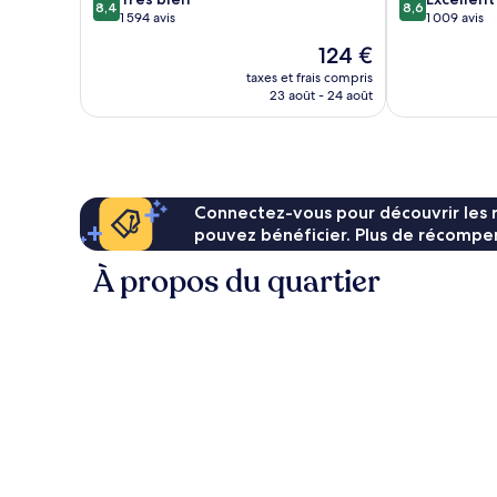
8,4
8,6
sur
sur
1 594 avis
1 009 avis
10,
10,
Le
124 €
Très
Excellent,
nouveau
bien,
1 009 avis
taxes et frais compris
prix
23 août - 24 août
1 594 avis
est
de
124 €
Connectez-vous pour découvrir les 
pouvez bénéficier. Plus de récompen
À propos du quartier