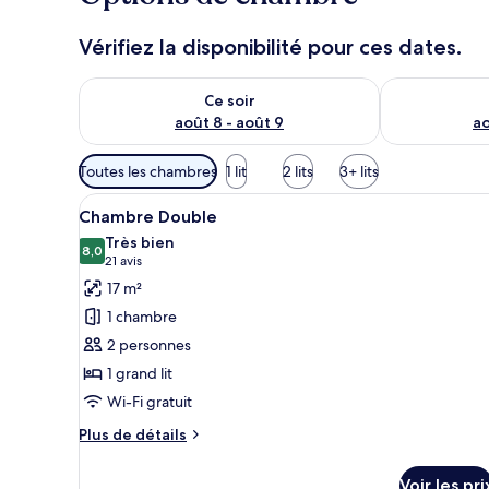
Vérifiez la disponibilité pour ces dates.
Vérifier la disponibilité pour ce soir août 8 - août 9
Vérifier la di
Ce soir
août 8 - août 9
ao
Filtres
Toutes les chambres
1 lit
2 lits
3+ lits
disponibles
Afficher
Une chambre d’hôtel avec un li
pour
13
Chambre Double
toutes
les
Très bien
les
8,0
chambres
8,0 sur 10
(21 avis)
21 avis
photos
17 m²
pour
1 chambre
ce
2 personnes
type
1 grand lit
de
Wi-Fi gratuit
chambre :
Chambre
Plus
Plus de détails
Double
de
détails
Voir les pri