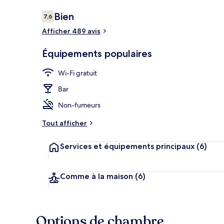
Avis
Bien
7,6
7,6 sur 10
voyageurs
Afficher 489 avis
Entrée de l’
Équipements populaires
Wi-Fi gratuit
Bar
Non-fumeurs
Tout afficher
Services et équipements principaux
(6)
Comme à la maison
(6)
Options de chambre