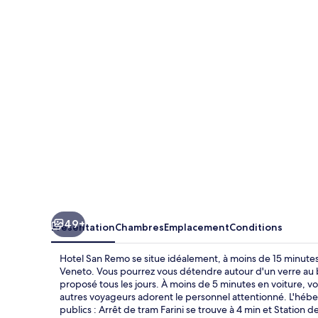
San
Remo
49+
Présentation
Chambres
Emplacement
Conditions
Hotel San Remo se situe idéalement, à moins de 15 minute
Veneto. Vous pourrez vous détendre autour d'un verre au b
proposé tous les jours. À moins de 5 minutes en voiture, vo
autres voyageurs adorent le personnel attentionné. L'hébe
publics : Arrêt de tram Farini se trouve à 4 min et Station 