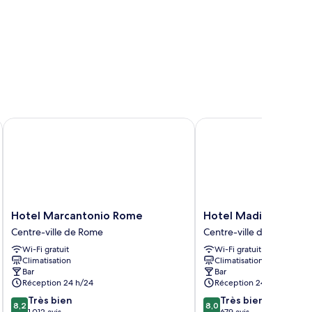
Hotel Marcantonio Rome
Hotel Madison
Hotel
Hotel
Hotel Marcantonio Rome
Hotel Madison
Marcantonio
Madison
Centre-ville de Rome
Centre-ville de Rome
Rome
Centre-
Wi-Fi gratuit
Wi-Fi gratuit
Centre-
ville
Climatisation
Climatisation
ville
de
Bar
Bar
de
Rome
Réception 24 h/24
Réception 24 h/24
Rome
8.2
8.0
Très bien
Très bien
8,2
8,0