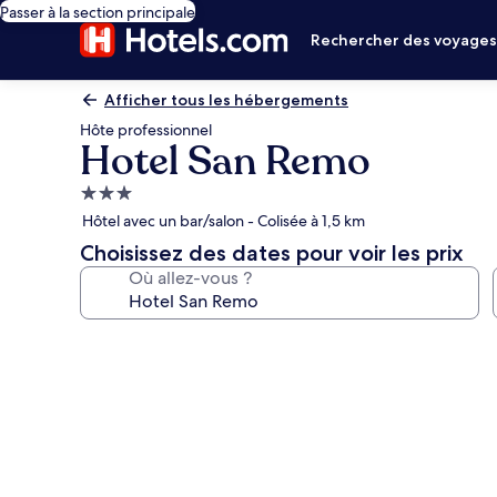
Passer à la section principale
Rechercher des voyage
Afficher tous les hébergements
Hôte professionnel
Hotel San Remo
Hébergement
3.0 étoiles
Hôtel avec un bar/salon - Colisée à 1,5 km
Choisissez des dates pour voir les prix
Où allez-vous ?
Galerie
photos
de
l’hébergement
Hotel