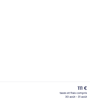
Minibar, coffres-forts dans les chamb
Le
111 €
prix
taxes et frais compris
actuel
30 août - 31 août
Escalier
est
de