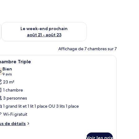
-end août 14 - août 16
Vérifier la disponibilité pour le week-end prochain août 21 - 
Le week-end prochain
août 21 - août 23
Affichage de 7 chambres sur 7
rand lit, des tables de chevet, un banc et des lampes fixées au mur.
fficher
Une chambre d’hôtel avec deux lits, un bureau
5
hambre Triple
outes
Bien
s
0
7,0 sur 10
(9 avis)
9 avis
hotos
23 m²
our
1 chambre
e
3 personnes
ype
1 grand lit et 1 lit 1 place OU 3 lits 1 place
e
Wi-Fi gratuit
hambre :
hambre
us
us de détails
riple
e
tails
Voir les prix