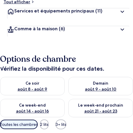
Tout afficher
Services et équipements principaux
(11)
Comme à la maison
(6)
Options de chambre
Vérifiez la disponibilité pour ces dates.
Vérifier la disponibilité pour ce soir août 8 - août 9
Vérifier la disponibilité pour 
Ce soir
Demain
août 8 - août 9
août 9 - août 10
Vérifier la disponibilité pour ce week-end août 14 - août 16
Vérifier la disponibilité pour
Ce week-end
Le week-end prochain
août 14 - août 16
août 21 - août 23
Filtres
Toutes les chambres
2 lits
3+ lits
disponibles