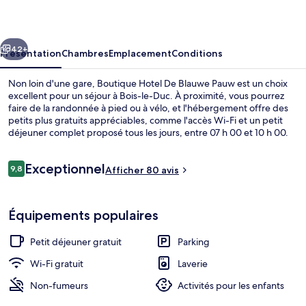
De
Blauwe
cédent
Suivant
Pauw
42+
Présentation
Chambres
Emplacement
Conditions
Non loin d'une gare, Boutique Hotel De Blauwe Pauw est un choix
excellent pour un séjour à Bois-le-Duc. À proximité, vous pourrez
faire de la randonnée à pied ou à vélo, et l'hébergement offre des
petits plus gratuits appréciables, comme l'accès Wi-Fi et un petit
déjeuner complet proposé tous les jours, entre 07 h 00 et 10 h 00.
Au menu des petits plus offerts sur place, on trouve une terrasse et
un jardin. Sympa non ?
Avis
Exceptionnel
9,8
Afficher 80 avis
9,8 sur 10
voyageurs
Coin salon dans le hall
Équipements populaires
Petit déjeuner gratuit
Parking
Wi-Fi gratuit
Laverie
Non-fumeurs
Activités pour les enfants