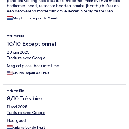
pand dat vol originele details zit; moderne, maar even zo mooie
badkamer; heerlijke zachte bedden; smakelijk ontbijtbuffet en
een betoverend mooie tuin om je lekker in terug te trekken...
We komen graag terug!
Magdeleen, séjour de 2 nuits
Avis vérifié
10/10 Exceptionnel
20 juin 2025
Traduire avec Google
Magical place, back into time.
Claude, séjour de 1 nuit
Avis vérifié
8/10 Très bien
11 mai 2025
Traduire avec Google
Heel goed
Anja, séjour de 1 nuit