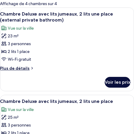
pour
Affichage de 4 chambres sur 4
les
Afficher
Une chambre à coucher comprenant un li
3
Chambre Deluxe avec lits jumeaux, 2 lits une place
chambres
toutes
(external private bathroom)
les
Vue sur la ville
photos
23 m²
pour
3 personnes
ce
type
2 lits 1 place
de
Wi-Fi gratuit
chambre :
Plus
Plus de détails
Chambre
de
Deluxe
détails
Voir les prix
sur
avec
le
lits
type
Afficher
Une chambre à coucher avec un lit, une
jumeaux,
11
de
Chambre Deluxe avec lits jumeaux, 2 lits une place
toutes
chambre
2
Vue sur la ville
Chambre
les
lits
Deluxe
25 m²
photos
une
avec
pour
3 personnes
place
lits
ce
jumeaux,
2 lits 1 place