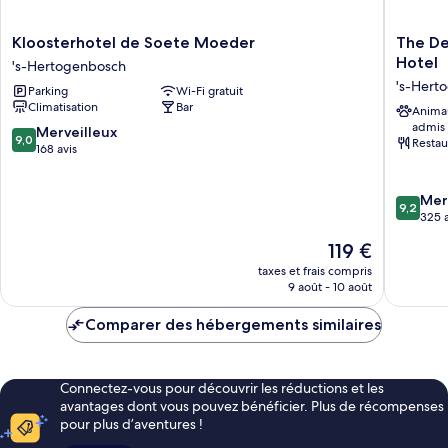
Kloosterhotel
The
Kloosterhotel de Soete Moeder
The De
de
Den,
Hotel
's-Hertogenbosch
Soete
‘s-
's-Hert
Parking
Wi-Fi gratuit
Moeder
Hertoge
Climatisation
Bar
's-
a
Anima
admis
Hertogenbosch
Tribute
9.0
Merveilleux
9,0
Restau
Portfolio
sur
168 avis
Hotel
10,
's-
Merveilleux,
9.2
Mer
Hertog
168 avis
9,2
sur
325 a
10,
Le
119 €
Merveill
nouveau
325 avis
taxes et frais compris
prix
9 août - 10 août
est
de
Comparer des hébergements similaires
119 €
Connectez-vous pour découvrir les réductions et les
avantages dont vous pouvez bénéficier. Plus de récompenses
pour plus d’aventures !