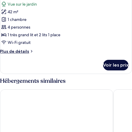
lits
chambre
Vue sur le jardin
Chambre
les
une
Triple
42 m²
photos
place
Deluxe,
pour
1 chambre
3
ce
lits
4 personnes
une
type
1 très grand lit et 2 lits 1 place
place
de
Wi-Fi gratuit
chambre :
Plus
Plus de détails
Chambre
de
Double
détails
Voir les prix
Deluxe,
sur
le
2
type
Hébergements similaires
chambres,
de
balcon,
chambre
Kloosterhotel de Soete Moeder
The Den,
Chambre
vue
Double
jardin
Deluxe,
2
chambres,
balcon,
vue
jardin