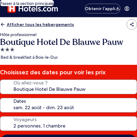
Passer à la section principale
Obtenir l’appli
Afficher tous les hébergements
Hôte professionnel
Boutique Hotel De Blauwe Pauw
Hébergement
3.0 étoiles
Bed & breakfast à Bois-le-Duc
Choisissez des dates pour voir les prix
Où allez-vous ?
Dates
Voyageurs