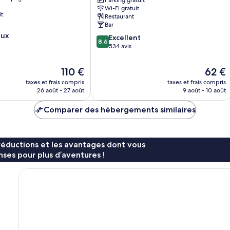
Marston's
Parking gratuit
Wi-Fi gratuit
Inns
it
Restaurant
Street
Bar
eux
8.6
Excellent
8,6
sur
534 avis
10,
Excellent,
Le
Le
110 €
62 €
534 avis
nouveau
nouvea
taxes et frais compris
taxes et frais compris
prix
prix
26 août - 27 août
9 août - 10 août
est
est
de
de
Comparer des hébergements similaires
110 €
62 €
réductions et les avantages dont vous
ses pour plus d’aventures !