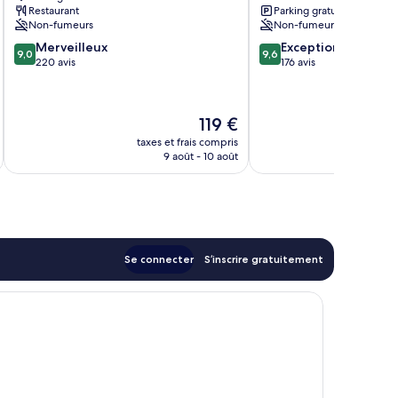
Wells
Restaurant
Parking gratuit
Non-fumeurs
Non-fumeurs
9.0
9.6
Merveilleux
Exceptionnel
9,0
9,6
sur
sur
220 avis
176 avis
10,
10,
Merveilleux,
Exceptionnel,
220 avis
176 avis
Le
119 €
u
nouveau
taxes et frais compris
tax
prix
9 août - 10 août
est
de
119 €
Se connecter
S’inscrire gratuitement