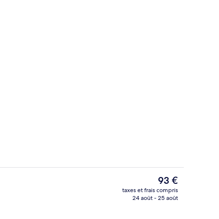
Restaurant
Le
93 €
prix
taxes et frais compris
actuel
24 août - 25 août
Chambre Classique Double ou avec lits 
est
de