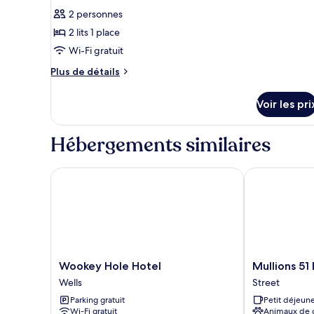
Bed
photos
2 personnes
pour
2 lits 1 place
ce
Wi-Fi gratuit
type
Plus
de
Plus de détails
de
chambre :
détails
Chambre
Voir les pri
sur
Supérieure
le
type
Double
Hébergements similaires
de
ou
chambre
avec
Chambre
Wookey Hole Hotel
Mullions 51 B
lits
Supérieure
Double
jumeaux
ou
avec
lits
jumeaux
Wookey
Mullions
Wookey Hole Hotel
Mullions 51
Hole
51
Wells
Street
Hotel
B&B
Parking gratuit
Petit déjeune
Wells
Street
Wi-Fi gratuit
Animaux de