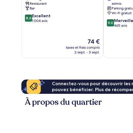
Restaurant
admis
Bar
Parking gratu
Wi-Fi gratuit
8.6
Excellent
8,6
9.0
Merveill
sur
1 004 avis
9,0
sur
465 avis
10,
10,
Excellent,
Merveilleux,
1 004 avis
Le
74 €
465 avis
nouveau
taxes et frais compris
prix
2 sept. - 3 sept.
est
de
74 €
Connectez-vous pour découvrir les 
pouvez bénéficier. Plus de récompen
À propos du quartier