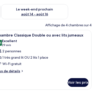
-end août 7 - août 9
Vérifier la disponibilité pour le week-end prochain août 14 - a
Le week-end prochain
août 14 - août 16
Affichage de 4 chambres sur 4
 tableaux encadrés accrochés au mur.
ec un grand lit, une table de chevet avec une lampe et une fenêtre avec de
fficher
Chambre Classique Double ou avec lits jumeaux 
4
ambre Classique Double ou avec lits jumeaux
outes
Excellent
s
6
8,6 sur 10
(29 avis)
29 avis
hotos
2 personnes
our
1 très grand lit OU 2 lits 1 place
e
Wi-Fi gratuit
ype
us
e
us de détails
e
hambre :
tails
hambre
Voir les prix
r
lassique
pe
ouble
e
u
hambre
vec
hambre