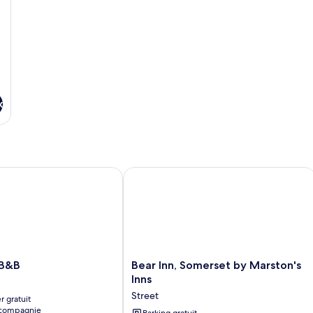
double
li
Cl
Do
j
o
av
lit
ju
x
&B
Bear Inn, Somerset by Marston's Inns
Bear
 B&B
Bear Inn, Somerset by Marston's
Inn,
Inns
Somerset
Street
r gratuit
by
 compagnie