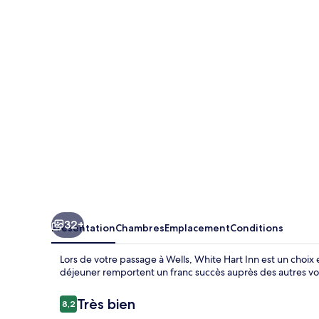
Hart
Inn
32+
Présentation
Chambres
Emplacement
Conditions
Lors de votre passage à Wells, White Hart Inn est un choix 
déjeuner remportent un franc succès auprès des autres v
Avis
Très bien
8,2
8,2 sur 10
voyageurs