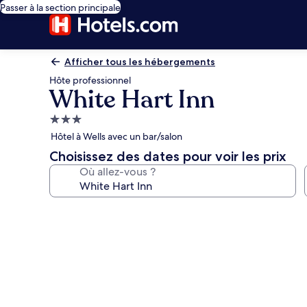
Passer à la section principale
Afficher tous les hébergements
Hôte professionnel
White Hart Inn
Hébergement
3.0 étoiles
Hôtel à Wells avec un bar/salon
Choisissez des dates pour voir les prix
Où allez-vous ?
Galerie
photos
de
l’hébergement
White