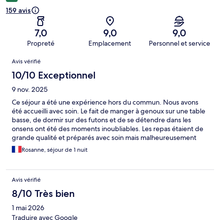
159 avis
7,0
9,0
9,0
Propreté
Emplacement
Personnel et service
Avis
Avis vérifié
10/10 Exceptionnel
9 nov. 2025
Ce séjour a été une expérience hors du commun. Nous avons
été accueilli avec soin. Le fait de manger à genoux sur une table
basse, de dormir sur des futons et de se détendre dans les
onsens ont été des moments inoubliables. Les repas étaient de
grande qualité et préparés avec soin mais malheureusement
nous n’avons pas pu les apprécier à leur juste valeur car trop
Rosanne, séjour de 1 nuit
éloignés de nos goûts français 😄
Avis vérifié
8/10 Très bien
1 mai 2026
Traduire avec Google