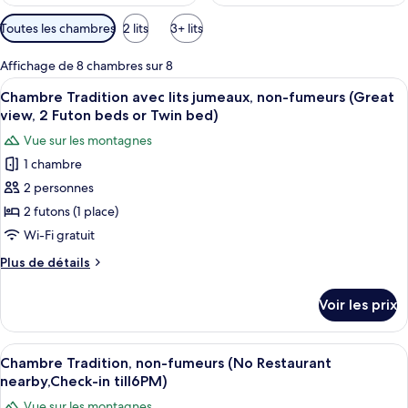
Filtres
Toutes les chambres
2 lits
3+ lits
disponibles
pour
Affichage de 8 chambres sur 8
les
Afficher
Une pièce de style japonais traditionne
4
Chambre Tradition avec lits jumeaux, non-fumeurs (Great
chambres
toutes
view, 2 Futon beds or Twin bed)
les
Vue sur les montagnes
photos
1 chambre
pour
2 personnes
ce
type
2 futons (1 place)
de
Wi-Fi gratuit
chambre :
Plus
Plus de détails
Chambre
de
Tradition
détails
Voir les prix
sur
avec
le
lits
type
Afficher
Une pièce de style japonais traditionne
jumeaux,
12
de
Chambre Tradition, non-fumeurs (No Restaurant
toutes
chambre
non-
nearby,Check-in till6PM)
Chambre
les
fumeurs
Vue sur les montagnes