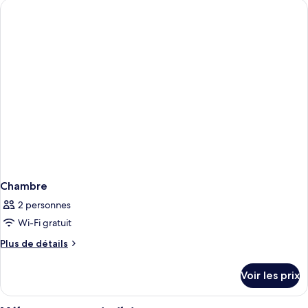
de
chambre
Chambre
Chambre
2 personnes
Wi-Fi gratuit
Plus
Plus de détails
de
détails
Voir les prix
sur
le
type