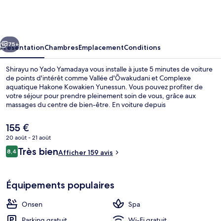
no
Yado
Yamadaya
cédent
Suivant
75+
Présentation
Chambres
Emplacement
Conditions
Shirayu no Yado Yamadaya vous installe à juste 5 minutes de voiture
de points d'intérêt comme Vallée d'Ōwakudani et Complexe
aquatique Hakone Kowakien Yunessun. Vous pouvez profiter de
votre séjour pour prendre pleinement soin de vous, grâce aux
massages du centre de bien-être. En voiture depuis
l'hébergement, vous aurez également vite rejoint des sites comme
Lac Ashi et Musée en plein air de Hakone. Les autres voyageurs
Le
155 €
adorent le personnel attentionné.
prix
20 août - 21 août
actuel
Avis
Très bien
Sources chaudes
8,4
est
Afficher 159 avis
8,4 sur 10
voyageurs
de
155 €.
Équipements populaires
Onsen
Spa
Parking gratuit
Wi-Fi gratuit