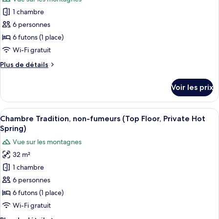
Tradition
photos
(Great
avec
1 chambre
pour
view,
lits
6 personnes
ce
jumeaux,
2
non-
type
6 futons (1 place)
Futon
fumeurs
de
Wi-Fi gratuit
beds
(Great
chambre :
view,
or
Plus
Plus de détails
Chambre
2
de
Twin
Futon
Tradition,
détails
bed)
Voir les prix
beds
sur
non-
or
le
fumeurs
Twin
type
Afficher
Une baignoire en bois avec un robine
bed)
(No
6
de
Chambre Tradition, non-fumeurs (Top Floor, Private Hot
toutes
chambre
Restaurant
Spring)
Chambre
les
nearby,Check-
Vue sur les montagnes
Tradition,
photos
in
non-
32 m²
pour
till6PM)
fumeurs
1 chambre
ce
(No
Restaurant
type
6 personnes
nearby,Check-
de
6 futons (1 place)
in
chambre :
till6PM)
Wi-Fi gratuit
Chambre