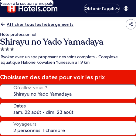
Passer à la section principale
Obtenir l’appli
Afficher tous les hébergements
Hôte professionnel
Shirayu no Yado Yamadaya
Hébergement
3.0 étoiles
Ryokan avec un spa proposant des soins complets - Complexe
aquatique Hakone Kowakien Yunessun à 1,9 km
Choisissez des dates pour voir les prix
Où allez-vous ?
Dates
Voyageurs