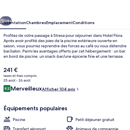
cédent
Suivant
28+
Présentation
Chambres
Emplacement
Conditions
Profitez de votre passage à Stresa pour séjourner dans Hotel Flora.
Après avoir profité des joies de la piscine extérieure ouverte en
saison, vous pourrez reprendre des forces au café ou vous détendre
bar/salon. Parmi les avantages offerts par cet hébergement : un bar
en bord de piscine, un snack-bar/une épicerie fine et une terrasse.
Les autres voyageurs adorent le personnel attentionné.
Le
241 €
prix
taxes et frais compris
actuel
25 août - 26 août
Façade de l’hébergement - soirée/nuit
est
Avis
Merveilleux
9,2
Afficher 104 avis
de
9,2 sur 10
voyageurs
241 €.
Équipements populaires
Piscine
Petit déjeuner gratuit
Transfert aéroport
Animaux de compagnie