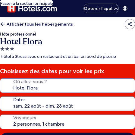
Passer à la section principale
Obtenir l’appli
Afficher tous les hébergements
Hôte professionnel
Hotel Flora
Hébergement
3.0 étoiles
Hôtel à Stresa avec un restaurant et un bar en bord de piscine
Choisissez des dates pour voir les prix
Où allez-vous ?
Dates
Voyageurs