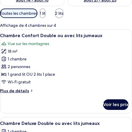
août 14 - août 16
août 21 - août 23
Filtres
Toutes les chambres
1 lit
2 lits
disponibles
pour
Affichage de 4 chambres sur 4
les
Afficher
Un bâtiment en pierre doté d’une fenêtr
5
Chambre Confort Double ou avec lits jumeaux
chambres
toutes
Vue sur les montagnes
les
18 m²
photos
pour
1 chambre
ce
2 personnes
type
1 grand lit OU 2 lits 1 place
de
Wi-Fi gratuit
chambre :
Plus
Plus de détails
Chambre
de
Confort
détails
Voir les prix
Double
sur
le
ou
type
Afficher
Une chambre d’hôtel avec un lit, un bu
avec
7
de
Chambre Deluxe Double ou avec lits jumeaux
toutes
lits
chambre
1 chambre