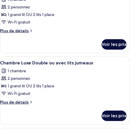
Chambre
les
jumeaux
Confort
2 personnes
photos
Double
pour
1 grand lit OU 2 lits 1 place
ou
ce
avec
Wi-Fi gratuit
lits
type
Plus
Plus de détails
jumeaux
de
de
chambre :
détails
Voir les prix
sur
Chambre
le
Deluxe
type
Afficher
Une table avec deux verres à vin, une 
Double
5
de
Chambre Luxe Double ou avec lits jumeaux
toutes
chambre
ou
1 chambre
Chambre
les
avec
Deluxe
2 personnes
photos
lits
Double
pour
1 grand lit OU 2 lits 1 place
jumeaux
ou
ce
avec
Wi-Fi gratuit
lits
type
Plus
Plus de détails
jumeaux
de
de
chambre :
détails
Voir les prix
sur
Chambre
le
Luxe
type