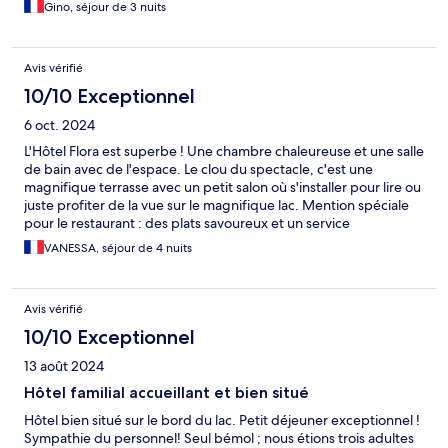
Gino, séjour de 3 nuits
Avis vérifié
10/10 Exceptionnel
6 oct. 2024
L'Hôtel Flora est superbe ! Une chambre chaleureuse et une salle
de bain avec de l'espace. Le clou du spectacle, c'est une
magnifique terrasse avec un petit salon où s'installer pour lire ou
juste profiter de la vue sur le magnifique lac. Mention spéciale
pour le restaurant : des plats savoureux et un service
attentionné. J'ai adoré mon séjour à l'hôtel Flora !
VANESSA, séjour de 4 nuits
Avis vérifié
10/10 Exceptionnel
13 août 2024
Hôtel familial accueillant et bien situé
Hôtel bien situé sur le bord du lac. Petit déjeuner exceptionnel !
Sympathie du personnel! Seul bémol ; nous étions trois adultes