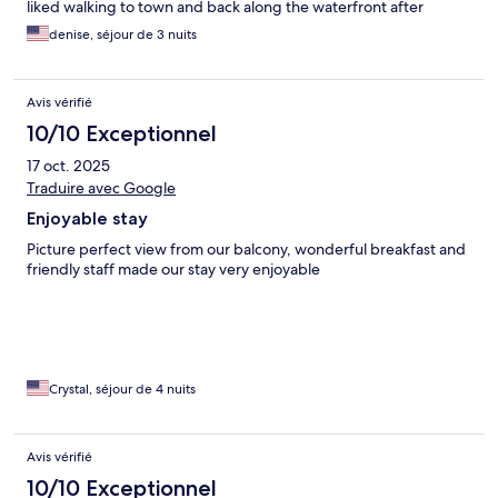
liked walking to town and back along the waterfront after
dinner. Going to the islands was extremely close - just down the
denise, séjour de 3 nuits
hill. Great stay!!
Avis vérifié
10/10 Exceptionnel
17 oct. 2025
Traduire avec Google
Enjoyable stay
Picture perfect view from our balcony, wonderful breakfast and
friendly staff made our stay very enjoyable
Crystal, séjour de 4 nuits
Avis vérifié
10/10 Exceptionnel