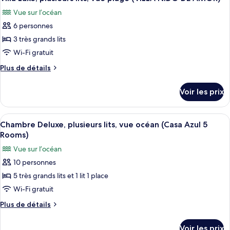
toutes
Vue sur l’océan
les
6 personnes
photos
pour
3 très grands lits
ce
Wi-Fi gratuit
type
Plus
Plus de détails
de
de
chambre :
détails
Voir les prix
sur
Villa
le
Luxe,
type
Afficher
Une pièce avec un mur bleu, un miroir 
plusieurs
25
de
Chambre Deluxe, plusieurs lits, vue océan (Casa Azul 5
toutes
chambre
lits,
Rooms)
Villa
les
vue
Vue sur l’océan
Luxe,
photos
plage
plusieurs
10 personnes
pour
(VILLA
lits,
5 très grands lits et 1 lit 1 place
ce
vue
NIDO
plage
type
Wi-Fi gratuit
DE
(VILLA
de
AMOR)
Plus
Plus de détails
NIDO
chambre :
de
DE
détails
Chambre
AMOR)
Voir les prix