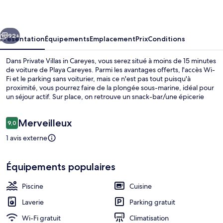
in
Careyes
cédent
Suivant
92+
Présentation
Équipements
Emplacement
Prix
Conditions
Dans Private Villas in Careyes, vous serez situé à moins de 15 minutes
de voiture de Playa Careyes. Parmi les avantages offerts, l'accès Wi-
Fi et le parking sans voiturier, mais ce n'est pas tout puisqu'à
proximité, vous pourrez faire de la plongée sous-marine, idéal pour
un séjour actif. Sur place, on retrouve un snack-bar/une épicerie
fine et une terrasse, de quoi passer un agréable séjour ! Les villas
bénéficient en outre d'une piscine privée et d'une cuisine.
Avis
Merveilleux
9,0
9,0 sur 10
voyageurs
1 avis externe
Piscine
Équipements populaires
Piscine
Cuisine
Laverie
Parking gratuit
Wi-Fi gratuit
Climatisation