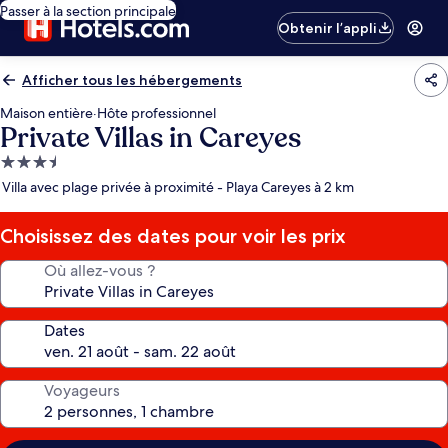
Passer à la section principale
Obtenir l’appli
Afficher tous les hébergements
Maison entière
·
Hôte professionnel
Private Villas in Careyes
Hébergement
3.5 étoiles
Villa avec plage privée à proximité - Playa Careyes à 2 km
Choisissez des dates pour voir les prix
Où allez-vous ?
Dates
Voyageurs