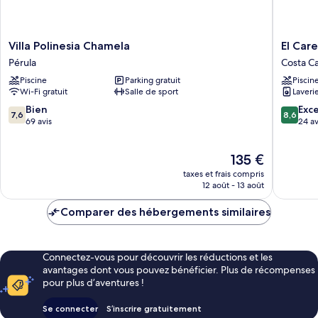
Carioca)
Villa
El
Villa Polinesia Chamela
El Car
Polinesia
Careyes
Pérula
Costa C
Chamela
Club
Piscine
Parking gratuit
Piscin
Pérula
&
Wi-Fi gratuit
Salle de sport
Laveri
Residen
Costa
7.6
8.6
Bien
Exce
7,6
8,6
Careyes
sur
sur
69 avis
24 av
10,
10,
Bien,
Excellen
Le
135 €
69 avis
24 avis
nouveau
taxes et frais compris
prix
12 août - 13 août
est
de
Comparer des hébergements similaires
135 €
Connectez-vous pour découvrir les réductions et les
avantages dont vous pouvez bénéficier. Plus de récompenses
pour plus d’aventures !
Se connecter
S’inscrire gratuitement