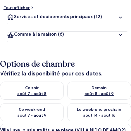
Tout afficher
Services et équipements principaux
(12)
Comme à la maison
(6)
Options de chambre
Vérifiez la disponibilité pour ces dates.
Vérifier la disponibilité pour ce soir août 7 - août 8
Vérifier la disponibilité pour 
Ce soir
Demain
août 7 - août 8
août 8 - août 9
Vérifier la disponibilité pour ce week-end août 7 - août 9
Vérifier la disponibilité pour 
Ce week-end
Le week-end prochain
août 7 - août 9
août 14 - août 16
Afficher
Un complexe hôtelier doté d’une piscin
18
Villa Luxe, plusieurs lits, vue plage (VILLA NIDO DE AMOR)