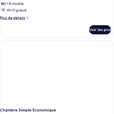
1 lit double
Wi-Fi gratuit
Plus
Plus de détails
de
détails
Voir les prix
sur
le
type
de
chambre
Chambre
Double
Standard
Chambre Simple Économique