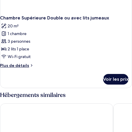
Chambre Supérieure Double ou avec lits jumeaux
20 m²
1 chambre
3 personnes
2 lits 1 place
Wi-Fi gratuit
Plus
Plus de détails
de
détails
Voir les prix
sur
le
type
Hébergements similaires
de
chambre
B&B Hotel Kehl
ates Hot
Chambre
Supérieure
Double
ou
avec