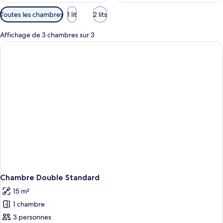
Filtres
Toutes les chambres
1 lit
2 lits
disponibles
pour
Affichage de 3 chambres sur 3
les
chambres
Chambre Double Standard
15 m²
1 chambre
3 personnes