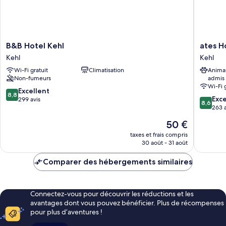
lits
jumeaux
B&B
ates
B&B Hotel Kehl
ates H
Hotel
Hotel
Kehl
Kehl
Kehl
Straßbu
Wi-Fi gratuit
Climatisation
Anima
Kehl
-
Non-fumeurs
admis
Kehl
Wi-Fi 
Kehl
8.8
Excellent
8,8
8.6
Exce
sur
299 avis
8,6
sur
263 a
10,
10,
Excellent,
Le
50 €
Excellen
299 avis
nouveau
263 avis
taxes et frais compris
prix
30 août - 31 août
est
de
Comparer des hébergements similaires
50 €
Connectez-vous pour découvrir les réductions et les
avantages dont vous pouvez bénéficier. Plus de récompenses
pour plus d’aventures !