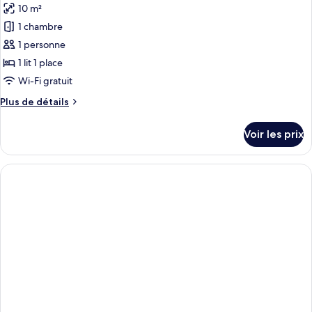
10 m²
1 chambre
1 personne
1 lit 1 place
Wi-Fi gratuit
Plus
Plus de détails
de
détails
Voir les prix
sur
le
type
de
chambre
Chambre
Simple
Économique