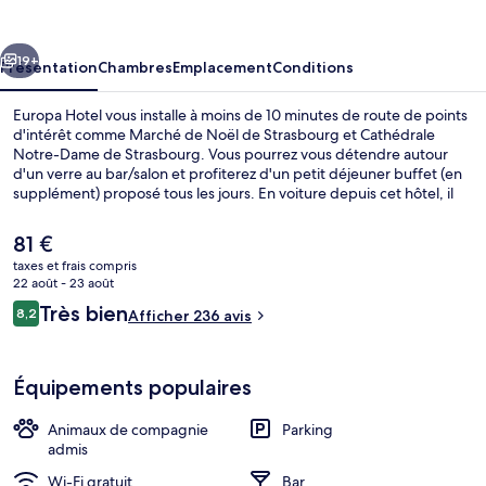
cédent
Suivant
19+
Présentation
Chambres
Emplacement
Conditions
Europa Hotel vous installe à moins de 10 minutes de route de points
d'intérêt comme Marché de Noël de Strasbourg et Cathédrale
Notre-Dame de Strasbourg. Vous pourrez vous détendre autour
d'un verre au bar/salon et profiterez d'un petit déjeuner buffet (en
supplément) proposé tous les jours. En voiture depuis cet hôtel, il
ne vous faudra pas longtemps pour vous rendre à Place de la Gare.
Le
81 €
prix
taxes et frais compris
actuel
22 août - 23 août
Terrasse/Patio
est
Avis
Très bien
8,2
Afficher 236 avis
de
8,2 sur 10
voyageurs
81 €.
Équipements populaires
Animaux de compagnie
Parking
admis
Wi-Fi gratuit
Bar