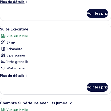
Plus
Plus de détails
Suite
de
détails
Voir les prix
sur
le
type
Afficher
Une chambre d’hôtel moderne équipée d
6
de
Suite Exécutive
toutes
chambre
Vue sur la ville
Suite
les
87 m²
photos
pour
1 chambre
ce
3 personnes
type
1 très grand lit
de
Wi-Fi gratuit
chambre :
Plus
Plus de détails
Suite
de
Exécutive
détails
Voir les prix
sur
le
type
Afficher
Une chambre d’hôtel moderne équipée d
7
de
Chambre Supérieure avec lits jumeaux
toutes
chambre
Vue sur la ville
Suite