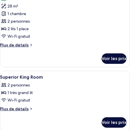
les
Exécutive
28 m²
photos
pour
1 chambre
ce
2 personnes
type
2 lits 1 place
de
Wi-Fi gratuit
chambre :
Plus
Plus de détails
Chambre
de
Supérieure
détails
Voir les prix
avec
sur
le
lits
type
Afficher
Literie de qualité supérieure, articles 
jumeaux
4
de
Superior King Room
toutes
chambre
2 personnes
Chambre
les
Supérieure
1 très grand lit
photos
avec
pour
Wi-Fi gratuit
lits
ce
jumeaux
Plus
Plus de détails
type
de
détails
de
Voir les prix
sur
chambre :
le