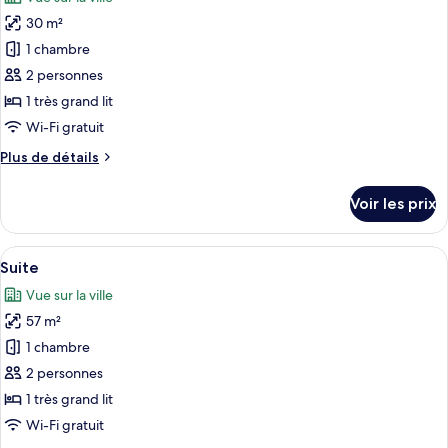
Superior
les
King
30 m²
photos
Room
pour
1 chambre
ce
2 personnes
type
1 très grand lit
de
Wi-Fi gratuit
chambre :
Plus
Plus de détails
Deluxe
de
King
détails
Voir les prix
Room
sur
le
type
Afficher
Un salon moderne avec un canapé bleu,
8
de
Suite
toutes
chambre
Vue sur la ville
Deluxe
les
King
57 m²
photos
Room
pour
1 chambre
ce
2 personnes
type
1 très grand lit
de
Wi-Fi gratuit
chambre :