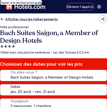
Passer à la section principale
Obtenir l’appli
Afficher tous les hébergements
Hôte professionnel
Bach Suites Saigon, a Member of
Design Hotels
Hébergement
4.0 étoiles
Hôtel avec une piscine extérieure - Lac des Tortues à 0,2 km
Choisissez des dates pour voir les prix
Où allez-vous ?
Dates
Voyageurs