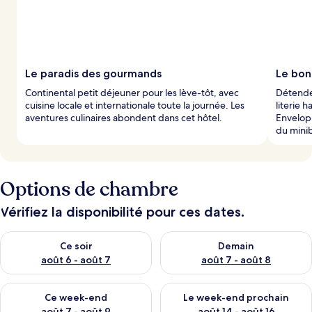
Le paradis des gourmands
Le bon
Continental petit déjeuner pour les lève-tôt, avec
Détende
cuisine locale et internationale toute la journée. Les
literie 
aventures culinaires abondent dans cet hôtel.
Envelop
du minib
Options de chambre
Vérifiez la disponibilité pour ces dates.
Vérifier la disponibilité pour ce soir août 6 - août 7
Vérifier la disponibilité pour 
Ce soir
Demain
août 6 - août 7
août 7 - août 8
Vérifier la disponibilité pour ce week-end août 7 - août 9
Vérifier la disponibilité pour 
Ce week-end
Le week-end prochain
août 7 - août 9
août 14 - août 16