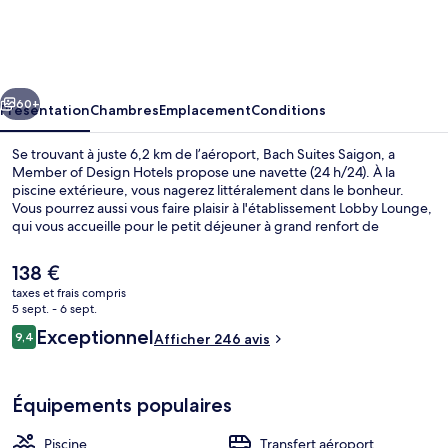
Suites
Saigon,
a
cédent
Suivant
Member
60+
Présentation
Chambres
Emplacement
Conditions
of
Se trouvant à juste 6,2 km de l’aéroport, Bach Suites Saigon, a
Design
Member of Design Hotels propose une navette (24 h/24). À la
piscine extérieure, vous nagerez littéralement dans le bonheur.
Hotels
Vous pourrez aussi vous faire plaisir à l'établissement Lobby Lounge,
qui vous accueille pour le petit déjeuner à grand renfort de
spécialités Cuisine locale et internationale. Parmi les avantages
offerts par cet hébergement : une terrasse sur le toit et une salle de
Le
138 €
fitness. Le personnel attentionné et la présentation générale
prix
taxes et frais compris
remportent un franc succès auprès des autres voyageurs. Les
actuel
5 sept. - 6 sept.
transports publics sont tout proches. Station de métro Opera House
Entrée de l’hébergement
est
Avis
se situe à seulement 14 min à pied.
Exceptionnel
9,4
Afficher 246 avis
de
9,4 sur 10
voyageurs
138 €.
Équipements populaires
Piscine
Transfert aéroport