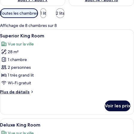
Filtres
Toutes les chambres
1 lit
2 lits
disponibles
pour
Affichage de 8 chambres sur 8
les
Afficher
Une chambre moderne avec un grand lit
8
Superior King Room
chambres
toutes
Vue sur la ville
les
28 m²
photos
pour
1 chambre
ce
2 personnes
type
1 très grand lit
de
Wi-Fi gratuit
chambre :
Plus
Plus de détails
Superior
de
King
détails
Voir les prix
Room
sur
le
type
Afficher
Une chambre d’hôtel moderne avec un gr
8
de
Deluxe King Room
toutes
chambre
Vue sur la ville