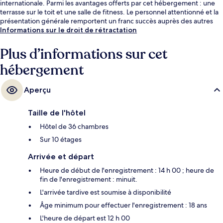
internationale. Parmi les avantages offerts par cet hébergement : une
terrasse sur le toit et une salle de fitness. Le personnel attentionné et la
présentation générale remportent un franc succès auprès des autres
voyageurs. Les transports publics sont tout proches. Station de métro
Informations sur le droit de rétractation
Opera House se situe à seulement 14 min à pied.
Plus d’informations sur cet
hébergement
Aperçu
Taille de l'hôtel
Hôtel de 36 chambres
Sur 10 étages
Arrivée et départ
Heure de début de l'enregistrement : 14 h 00 ; heure de
fin de l'enregistrement : minuit.
L'arrivée tardive est soumise à disponibilité
Âge minimum pour effectuer l'enregistrement : 18 ans
L'heure de départ est 12 h 00