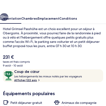
Passhöhe
cédent
Suivant
51+
Présentation
Chambres
Emplacement
Conditions
Hotel Grimsel Passhöhe est un choix excellent pour un séjour à
Obergoms. À proximité, vous pourrez faire de la randonnée à pied
ou à vélo et l'hébergement offre quelques petits gratuits plus
comme l'accès Wi-Fi, le parking sans voiturier et un petit déjeuner
buffet proposé tous les jours, entre 07 h 30 et 10 h 30.
Le
231 €
prix
taxes et frais compris
actuel
9 août - 10 août
Restauration
est
Avis
9,6
Coup de cœur
de
voyageurs
L
sur
Les hébergements les mieux notés par les voyageurs
231 €.
e
Afficher 122 avis
10,
s
Coup
de
Équipements populaires
h
cœur
é
b
Petit déjeuner gratuit
Animaux de compagnie
e