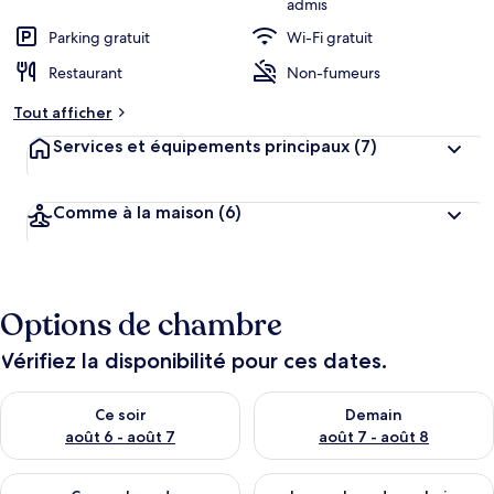
admis
r
Parking gratuit
Wi-Fi gratuit
g
e
Restaurant
Non-fumeurs
m
e
Tout afficher
n
t
Services et équipements principaux
(7)
s
l
Comme à la maison
(6)
e
s
m
i
Options de chambre
e
u
x
Vérifiez la disponibilité pour ces dates.
n
Vérifier la disponibilité pour ce soir août 6 - août 7
Vérifier la disponibilité pour 
Ce soir
Demain
o
t
août 6 - août 7
août 7 - août 8
é
s
Vérifier la disponibilité pour ce week-end août 7 - août 9
Vérifier la disponibilité pour 