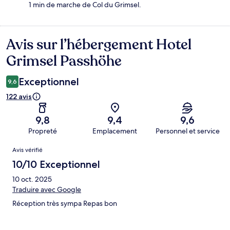
1 min de marche de Col du Grimsel.
Avis sur l’hébergement Hotel
Avis
Grimsel Passhöhe
Exceptionnel
9,6
122 avis
9,8
9,4
9,6
Propreté
Emplacement
Personnel et service
Avis
Avis vérifié
10/10 Exceptionnel
10 oct. 2025
Traduire avec Google
Réception très sympa Repas bon