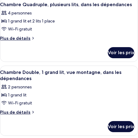
Afficher
Un bâtiment blanc dont la façade porte
plusieurs
5
de
Chambre Quadruple, plusieurs lits, dans les dépendances
toutes
chambre
lits,
4 personnes
Dortoir
les
dans
Partagé,
1 grand lit et 2 lits 1 place
photos
les
plusieurs
pour
Wi-Fi gratuit
dépendances
lits,
ce
dans
Plus
Plus de détails
les
type
de
dépendances
détails
de
Voir les prix
sur
chambre :
le
Chambre
type
Afficher
Un bâtiment blanc dont la façade porte
3
Quadruple,
de
Chambre Double, 1 grand lit, vue montagne, dans les
toutes
chambre
plusieurs
dépendances
Chambre
les
lits,
2 personnes
Quadruple,
photos
dans
plusieurs
1 grand lit
pour
lits,
les
Wi-Fi gratuit
ce
dans
dépendances
les
type
Plus
Plus de détails
dépendances
de
de
détails
chambre :
Voir les prix
sur
Chambre
le