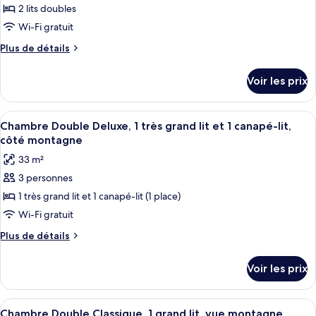
2 lits doubles
photos
pour
Wi-Fi gratuit
ce
Plus
Plus de détails
type
de
détails
de
Voir les prix
sur
chambre :
le
Chambre
type
Afficher
Une chambre à coucher moderne avec un
4
Quadruple
de
Chambre Double Deluxe, 1 très grand lit et 1 canapé-lit,
toutes
chambre
côté montagne
Chambre
les
33 m²
Quadruple
photos
3 personnes
pour
1 très grand lit et 1 canapé-lit (1 place)
ce
type
Wi-Fi gratuit
de
Plus
Plus de détails
chambre :
de
détails
Chambre
Voir les prix
sur
Double
le
Deluxe,
type
Afficher
Une chambre à coucher moderne avec un
1
1
de
Chambre Double Classique, 1 grand lit, vue montagne