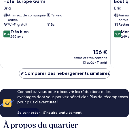
Hotel
Boutiqu
Hotel Europe Garni
Boutiq
Europe
Hotel
Brig
Brig
Garni
Stockal
Animaux de compagnie
Parking
Anima
Brig
Brig
admis
admis
Wi-Fi gratuit
Bar
Restau
8.4
9.2
Très bien
Mer
8,4
9,2
sur
sur
295 avis
249 a
10,
10,
Très
Merveill
Le
156 €
bien,
249 avis
nouveau
295 avis
taxes et frais compris
prix
10 août - 11 août
est
de
Comparer des hébergements similaires
156 €
Connectez-vous pour découvrir les réductions et les
avantages dont vous pouvez bénéficier. Plus de récompenses
pour plus d’aventures !
Se connecter
S’inscrire gratuitement
À propos du quartier