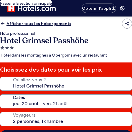
Passer à la section principale
Obtenir l’appli
Afficher tous les hébergements
Hôte professionnel
Hotel Grimsel Passhöhe
Hébergement
3.0 étoiles
Hôtel dans les montagnes à Obergoms avec un restaurant
Choisissez des dates pour voir les prix
Où allez-vous ?
Dates
Voyageurs