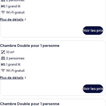
2 personnes
photos
balcon
pour
1 grand lit
ce
Wi-Fi gratuit
type
Plus
Plus de détails
de
de
chambre :
détails
Voir les prix
sur
Chambre
le
Supérieure
type
Afficher
Une chambre d’hôtel étroite, avec un li
6
de
Chambre Double pour 1 personne
toutes
chambre
10 m²
Chambre
les
Supérieure
2 personnes
photos
pour
1 grand lit
ce
Wi-Fi gratuit
type
Plus
Plus de détails
de
de
chambre :
détails
Voir les prix
sur
Chambre
le
Double
type
Afficher
Une chambre d’hôtel avec deux lits, un
pour
4
de
Chambre Double pour 1 personne