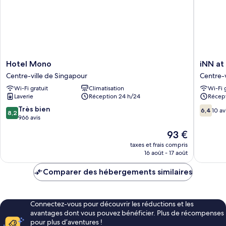
1
personne
Hotel
iNN
Hotel Mono
iNN at
Mono
at
Centre-ville de Singapour
Centre-v
Centre-
Temple
Wi-Fi gratuit
Climatisation
Wi-Fi 
ville
St
Laverie
Réception 24 h/24
Récept
de
by
Singapour
Q
8.2
6.4
Très bien
6,4
10 av
8,2
Loft
sur
sur
966 avis
Newly
10,
10,
Le
93 €
Renovat
Très
10 avis
nouveau
Centre-
bien,
taxes et frais compris
prix
16 août - 17 août
ville
966 avis
est
de
de
Comparer des hébergements similaires
Singapo
93 €
Connectez-vous pour découvrir les réductions et les
avantages dont vous pouvez bénéficier. Plus de récompenses
pour plus d’aventures !