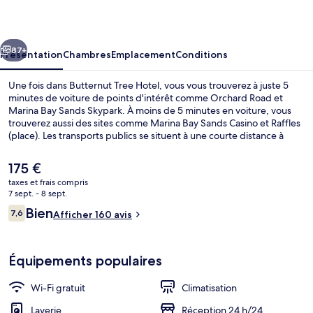
Hotel
cédent
Suivant
87+
Présentation
Chambres
Emplacement
Conditions
Une fois dans Butternut Tree Hotel, vous vous trouverez à juste 5
minutes de voiture de points d'intérêt comme Orchard Road et
Marina Bay Sands Skypark. À moins de 5 minutes en voiture, vous
trouverez aussi des sites comme Marina Bay Sands Casino et Raffles
(place). Les transports publics se situent à une courte distance à
pied : Station Maxwell est à 4 min et Station Chinatown, à 7 min.
Le
175 €
prix
taxes et frais compris
actuel
7 sept. - 8 sept.
Chambre Double pour 1 personne | Coff
est
Avis
Bien
7,6
Afficher 160 avis
de
7,6 sur 10
voyageurs
175 €.
Équipements populaires
Wi-Fi gratuit
Climatisation
Laverie
Réception 24 h/24