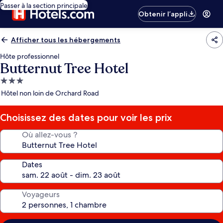
Passer à la section principale
Obtenir l’appli
Afficher tous les hébergements
Hôte professionnel
Butternut Tree Hotel
Hébergement
3.0 étoiles
Hôtel non loin de Orchard Road
Choisissez des dates pour voir les prix
Où allez-vous ?
Dates
Voyageurs