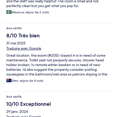
and the staff was really helpful! The room is small and not
perfectly clean but you get what you pay for.
Rebecca, séjour de 2 nuits
Avis vérifié
8/10 Très bien
31 mai 2025
Traduire avec Google
Great location, the eoom (#205) i stayed in is in need of some
maintenance. Toilet seat not peoperly secures, shower head
holder broken, tv remote either beoken or in need of new
batteries. Id also suggest the property consider putting
squeegees in the bathroom/wet area so patrons staying in the
room can attempt to remove water from the floor after a
Glen, séjour de 4 nuits
shower. Room size was quite good and the bed was
comfortable.
Avis vérifié
10/10 Exceptionnel
29 janv. 2024
Traduire avec Google