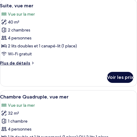
Afficher
Un salon moderne avec un canapé, une 
sur
5
de
Suite, vue mer
toutes
la
chambre
Vue sur la mer
Chambre
les
mer
Double,
40 m²
photos
vue
pour
2 chambres
partielle
ce
sur
4 personnes
la
type
2 lits doubles et 1 canapé-lit (1 place)
mer
de
Wi-Fi gratuit
chambre :
Plus
Plus de détails
Suite,
de
vue
détails
Voir les prix
mer
sur
le
type
Afficher
Une chambre d’hôtel avec deux lits, dont
6
de
Chambre Quadruple, vue mer
toutes
chambre
Vue sur la mer
Suite,
les
vue
32 m²
photos
mer
pour
1 chambre
ce
4 personnes
type