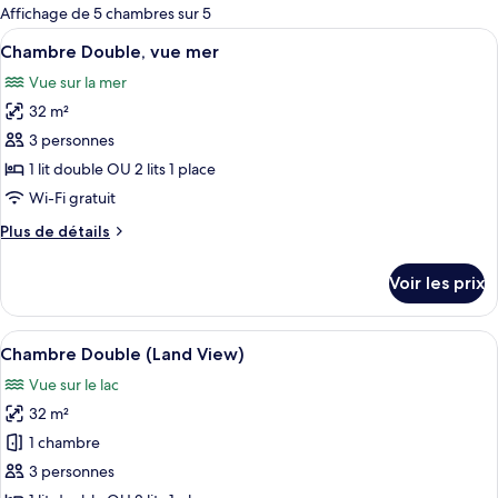
pour
Affichage de 5 chambres sur 5
les
Afficher
Une chambre d’hôtel avec deux lits, un
7
Chambre Double, vue mer
chambres
toutes
Vue sur la mer
les
32 m²
photos
pour
3 personnes
ce
1 lit double OU 2 lits 1 place
type
Wi-Fi gratuit
de
Plus
Plus de détails
chambre :
de
Chambre
détails
Voir les prix
sur
Double,
le
vue
type
Afficher
Une chambre d’hôtel avec un grand lit,
mer
6
de
Chambre Double (Land View)
toutes
chambre
Vue sur le lac
Chambre
les
Double,
32 m²
photos
vue
pour
1 chambre
mer
ce
3 personnes
type