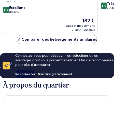
admis
All
8.0
Trè
8,0
8.6
Excellent
Inclusiv
sur
20 av
8,6
sur
38 avis
Adelian
10,
10,
Kampos
Très
Le
182 €
Excellent,
bien,
nouveau
38 avis
taxes et frais compris
20 avis
prix
21 août - 22 août
est
de
Comparer des hébergements similaires
182 €
Connectez-vous pour découvrir les réductions et les
avantages dont vous pouvez bénéficier. Plus de récompenses
pour plus d’aventures !
Se connecter
S’inscrire gratuitement
À propos du quartier