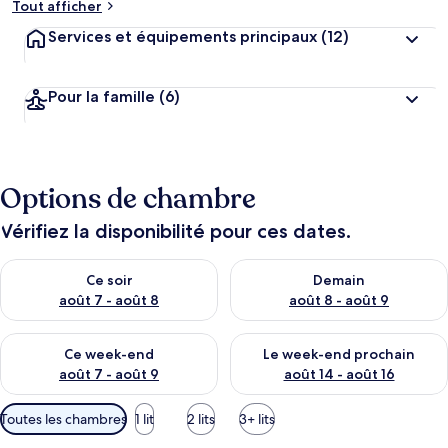
Tout afficher
Services et équipements principaux
(12)
Pour la famille
(6)
Options de chambre
Vérifiez la disponibilité pour ces dates.
Vérifier la disponibilité pour ce soir août 7 - août 8
Vérifier la disponibilité pour 
Ce soir
Demain
août 7 - août 8
août 8 - août 9
Vérifier la disponibilité pour ce week-end août 7 - août 9
Vérifier la disponibilité pour 
Ce week-end
Le week-end prochain
août 7 - août 9
août 14 - août 16
Filtres
Toutes les chambres
1 lit
2 lits
3+ lits
disponibles