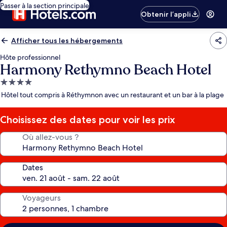
Passer à la section principale
Obtenir l’appli
Afficher tous les hébergements
Hôte professionnel
Harmony Rethymno Beach Hotel
Hébergement
4.0 étoiles
Hôtel tout compris à Réthymnon avec un restaurant et un bar à la plage
Choisissez des dates pour voir les prix
Où allez-vous ?
Dates
Voyageurs