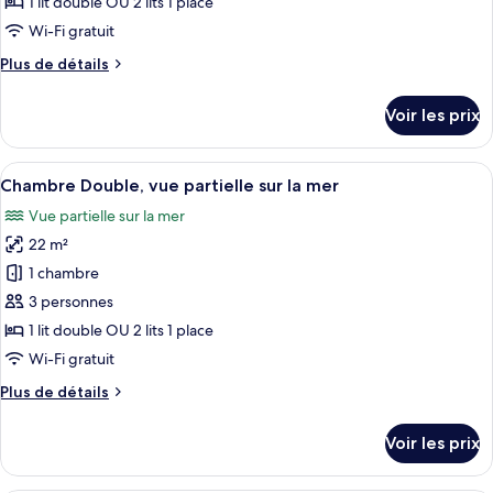
1 lit double OU 2 lits 1 place
de
Wi-Fi gratuit
chambre :
Plus
Plus de détails
Chambre
de
Double
détails
Voir les prix
(Land
sur
le
View)
type
Afficher
Une chambre d’hôtel équipée d’un lit, 
4
de
Chambre Double, vue partielle sur la mer
toutes
chambre
Vue partielle sur la mer
Chambre
les
Double
22 m²
photos
(Land
pour
1 chambre
View)
ce
3 personnes
type
1 lit double OU 2 lits 1 place
de
Wi-Fi gratuit
chambre :
Plus
Plus de détails
Chambre
de
Double,
détails
Voir les prix
vue
sur
le
partielle
type