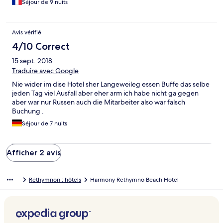
Séjour de 9 nuits
reste des personnes à table !! Un peu moyen !). Buffet
également trop répétitif et peu varié ; pas de poissons ni plats
locaux par exemple ! Un peu décevant en bord de mer !! Petit
Avis vérifié
détail (sans importance mais à signaler au passage) : nous
n'avons pas eu la bouteille de vin normalement offerte dans la
4/10 Correct
chambre à notre arrivée...
15 sept. 2018
Traduire avec Google
Nie wider im dise Hotel sher Langeweileg essen Buffe das selbe
jeden Tag viel Ausfall aber eher arm ich habe nicht ga gegen
aber war nur Russen auch die Mitarbeiter also war falsch
Buchung .
Séjour de 7 nuits
Afficher 2 avis
Réthymnon : hôtels
Harmony Rethymno Beach Hotel