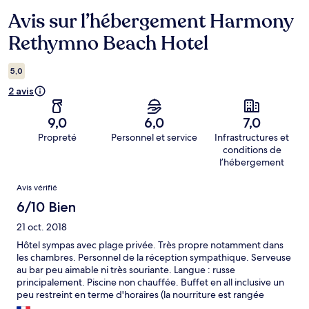
Avis sur l’hébergement Harmony
Avis
Rethymno Beach Hotel
5,0
2 avis
9,0
6,0
7,0
Propreté
Personnel et service
Infrastructures et
conditions de
l’hébergement
Avis
Avis vérifié
6/10 Bien
21 oct. 2018
Hôtel sympas avec plage privée. Très propre notamment dans
les chambres. Personnel de la réception sympathique. Serveuse
au bar peu aimable ni très souriante. Langue : russe
principalement. Piscine non chauffée. Buffet en all inclusive un
peu restreint en terme d'horaires (la nourriture est rangée
immédiatement dès l'horaire indiqué "écoulé" ! Et ce même s'il