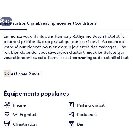
Beach
Hotel
cédent
Suivant
46+
Présentation
Chambres
Emplacement
Conditions
Emmenez vos enfants dans Harmony Rethymno Beach Hotel et ils
pourront profiter du club gratuit qui leur est réservé. Au cours de
votre séjour, donnez-vous en à cœur joie entre des massages. Une
fois bien détendu, vous savourerez d'autant mieux les délices qui
vous attendent au café. Parmi les autres avantages de cet hôtel tout
inclus, on trouve un bar à la plage, une piscine extérieure en saison
et un snack-bar/une épicerie fine, l'idéal pour des vacances sans
Avis
soucis.
5,0
Afficher 2 avis
5,0 sur 10
voyageurs
Vue depuis l’hébergement
Équipements populaires
Piscine
Parking gratuit
Wi-Fi gratuit
Restaurant
Climatisation
Bar