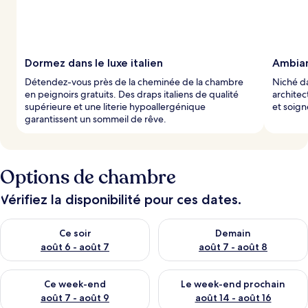
Dormez dans le luxe italien
Ambian
Détendez-vous près de la cheminée de la chambre
Niché da
en peignoirs gratuits. Des draps italiens de qualité
architec
supérieure et une literie hypoallergénique
et soign
garantissent un sommeil de rêve.
Options de chambre
Vérifiez la disponibilité pour ces dates.
Vérifier la disponibilité pour ce soir août 6 - août 7
Vérifier la disponibilité pour 
Ce soir
Demain
août 6 - août 7
août 7 - août 8
Vérifier la disponibilité pour ce week-end août 7 - août 9
Vérifier la disponibilité pour 
Ce week-end
Le week-end prochain
août 7 - août 9
août 14 - août 16