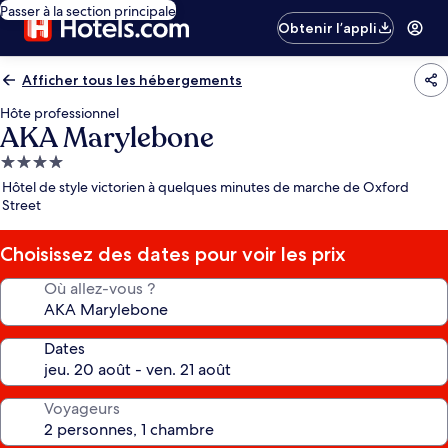
Passer à la section principale
Obtenir l’appli
Afficher tous les hébergements
Hôte professionnel
AKA Marylebone
Hébergement
4.0 étoiles
Hôtel de style victorien à quelques minutes de marche de Oxford
Street
Choisissez des dates pour voir les prix
Où allez-vous ?
Dates
Voyageurs