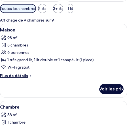
Filtres
Toutes les chambres
2 lits
3+ lits
1 lit
disponibles
pour
Affichage de 9 chambres sur 9
les
Afficher
Un salon moderne avec deux canapés, u
8
Maison
chambres
toutes
98 m²
les
3 chambres
photos
pour
6 personnes
ce
1 très grand lit, 1 lit double et 1 canapé-lit (1 place)
type
Wi-Fi gratuit
de
Plus
Plus de détails
chambre :
de
Maison
détails
Voir les prix
sur
le
type
Afficher
Un salon moderne avec une cheminée, d
11
de
Chambre
toutes
chambre
58 m²
Maison
les
1 chambre
photos