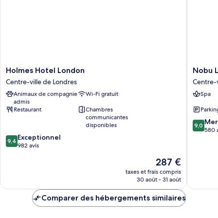
Holmes
Nobu
Holmes Hotel London
Nobu 
Hotel
London
Centre-ville de Londres
Centre-v
London
Portman
Animaux de compagnie
Wi-Fi gratuit
Spa
Centre-
Square
admis
ville
Centre-
Restaurant
Chambres
Parkin
de
ville
communicantes
9.0
Londres
de
Mer
disponibles
9,0
sur
Londres
580 
9.4
Exceptionnel
10,
9,4
sur
982 avis
Merveill
10,
580 avis
Le
287 €
Exceptionnel,
nouveau
982 avis
taxes et frais compris
prix
30 août - 31 août
est
de
Comparer des hébergements similaires
287 €