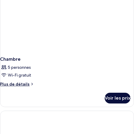
Chambre
5 personnes
Wi-Fi gratuit
Plus
Plus de détails
de
détails
Voir les prix
sur
le
type
de
chambre
Chambre