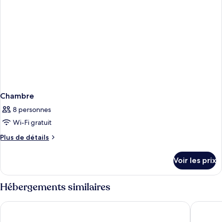
Chambre
8 personnes
Wi-Fi gratuit
Plus
Plus de détails
de
détails
Voir les prix
sur
le
type
Hébergements similaires
de
chambre
Holmes Hotel London
Nobu Lo
Chambre