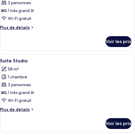
pour
3 personnes
ce
1 très grand lit
type
Wi-Fi gratuit
de
Plus
Plus de détails
chambre :
de
Chambre
détails
Voir les prix
sur
le
type
Afficher
Un salon moderne avec un canapé gris,
12
de
Suite Studio
toutes
chambre
58 m²
Chambre
les
1 chambre
photos
pour
3 personnes
ce
1 très grand lit
type
Wi-Fi gratuit
de
Plus
Plus de détails
chambre :
de
Suite
détails
Voir les prix
sur
Studio
le