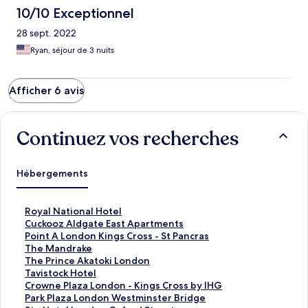
10/10 Exceptionnel
28 sept. 2022
Ryan, séjour de 3 nuits
Afficher 6 avis
Continuez vos recherches
Hébergements
L
Royal National Hotel
i
L
Cuckooz Aldgate East Apartments
e
i
L
Point A London Kings Cross - St Pancras
n
e
i
L
The Mandrake
o
n
e
i
L
The Prince Akatoki London
u
o
n
e
i
L
Tavistock Hotel
v
u
o
n
e
i
L
Crowne Plaza London - Kings Cross by IHG
r
v
u
o
n
e
i
L
Park Plaza London Westminster Bridge