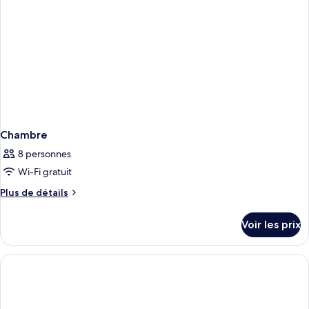
Chambre
8 personnes
Wi-Fi gratuit
Plus
Plus de détails
de
détails
Voir les prix
sur
le
type
de
chambre
Chambre