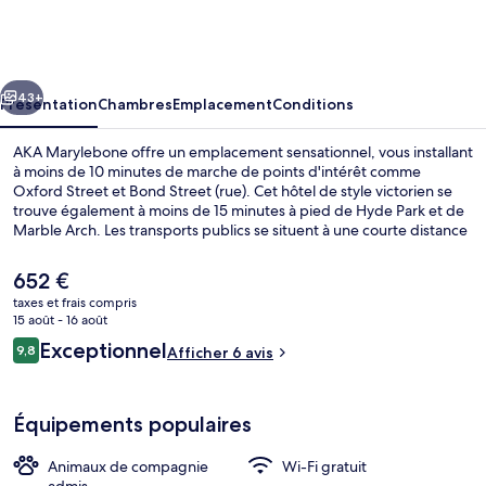
Marylebone
cédent
Suivant
43+
Présentation
Chambres
Emplacement
Conditions
AKA Marylebone offre un emplacement sensationnel, vous installant
à moins de 10 minutes de marche de points d'intérêt comme
Oxford Street et Bond Street (rue). Cet hôtel de style victorien se
trouve également à moins de 15 minutes à pied de Hyde Park et de
Marble Arch. Les transports publics se situent à une courte distance
à pied : Station de métro Bond Street est à 5 min et Station de
métro Bond Street (Elizabeth Line), à 5 min.
Le
652 €
prix
taxes et frais compris
actuel
15 août - 16 août
Extérieur
est
Avis
Exceptionnel
9,8
Afficher 6 avis
de
9,8 sur 10
voyageurs
652 €.
Équipements populaires
Animaux de compagnie
Wi-Fi gratuit