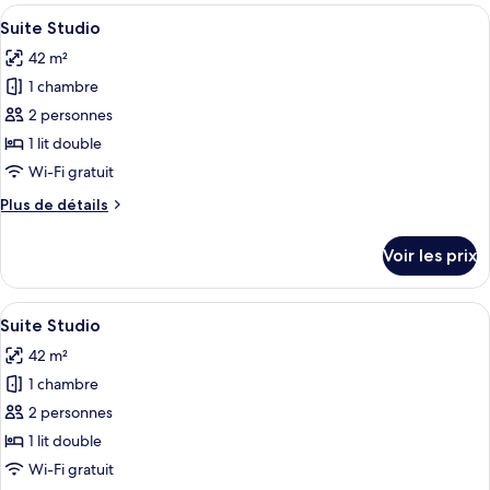
type
Afficher
Un salon moderne doté d’un téléviseur
4
de
Suite Studio
toutes
chambre
42 m²
Suite
les
Studio
1 chambre
photos
pour
2 personnes
ce
1 lit double
type
Wi-Fi gratuit
de
Plus
Plus de détails
chambre :
de
Suite
détails
Voir les prix
sur
Studio
le
type
Afficher
Une chambre moderne avec un grand lit
2
de
Suite Studio
toutes
chambre
42 m²
Suite
les
Studio
1 chambre
photos
pour
2 personnes
ce
1 lit double
type
Wi-Fi gratuit
de