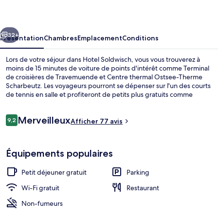
cédent
Suivant
32+
Présentation
Chambres
Emplacement
Conditions
Lors de votre séjour dans Hotel Soldwisch, vous vous trouverez à
moins de 15 minutes de voiture de points d'intérêt comme Terminal
de croisières de Travemuende et Centre thermal Ostsee-Therme
Scharbeutz. Les voyageurs pourront se dépenser sur l'un des courts
de tennis en salle et profiteront de petits plus gratuits comme
l'accès Wi-Fi et un petit déjeuner buffet proposé tous les jours,
entre 07 h 30 et 10 h 00. Parmi les avantages offerts par cet
Avis
Merveilleux
hébergement : une terrasse et un jardin.
9,2
Afficher 77 avis
9,2 sur 10
voyageurs
Façade de l’hébergement
Équipements populaires
Petit déjeuner gratuit
Parking
Wi-Fi gratuit
Restaurant
Non-fumeurs