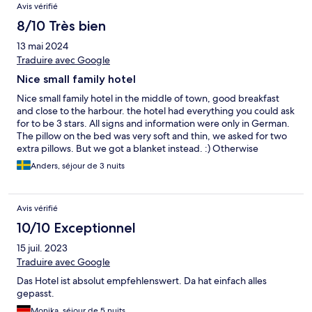
Avis vérifié
8/10 Très bien
13 mai 2024
Traduire avec Google
Nice small family hotel
Nice small family hotel in the middle of town, good breakfast
and close to the harbour. the hotel had everything you could ask
for to be 3 stars. All signs and information were only in German.
The pillow on the bed was very soft and thin, we asked for two
extra pillows. But we got a blanket instead. :) Otherwise
everything was good.
Anders, séjour de 3 nuits
Avis vérifié
10/10 Exceptionnel
15 juil. 2023
Traduire avec Google
Das Hotel ist absolut empfehlenswert. Da hat einfach alles
gepasst.
Monika, séjour de 5 nuits