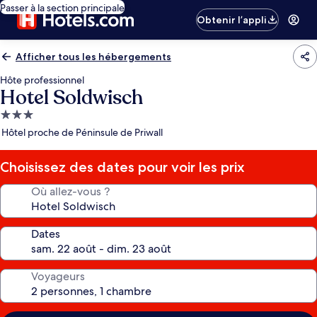
Passer à la section principale
Obtenir l’appli
Afficher tous les hébergements
Hôte professionnel
Hotel Soldwisch
Hébergement
3.0 étoiles
Hôtel proche de Péninsule de Priwall
Choisissez des dates pour voir les prix
Où allez-vous ?
Dates
Voyageurs