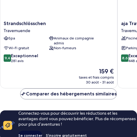
Strandschlösschen
aja
Strandschlösschen
aja T
Travemuende
Travem
Travemuende
Travem
Travem
Spa
Animaux de compagnie
Piscin
admis
Wi-Fi gratuit
Non-fumeurs
Parkin
9.4
8.6
Exceptionnel
Exce
9,4
8,6
sur
sur
281 avis
448 a
10,
10,
Le
159 €
Exceptionnel,
Excellen
nouveau
281 avis
448 avis
taxes et frais compris
prix
30 août - 31 août
est
de
Comparer des hébergements similaires
159 €
Connectez-vous pour découvrir les réductions et les
avantages dont vous pouvez bénéficier. Plus de récompenses
pour plus d’aventures !
Se connecter
S’inscrire gratuitement