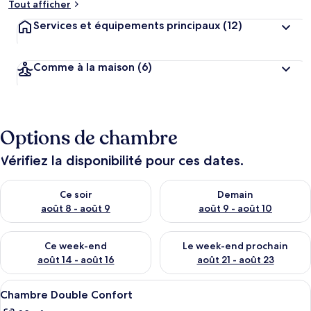
Tout afficher
Services et équipements principaux
(12)
Comme à la maison
(6)
Options de chambre
Vérifiez la disponibilité pour ces dates.
Vérifier la disponibilité pour ce soir août 8 - août 9
Vérifier la disponibilité pour 
Ce soir
Demain
août 8 - août 9
août 9 - août 10
Vérifier la disponibilité pour ce week-end août 14 - août 16
Vérifier la disponibilité pour
Ce week-end
Le week-end prochain
août 14 - août 16
août 21 - août 23
Afficher
Une chambre d’hôtel avec un lit, deux 
5
Chambre Double Confort
toutes