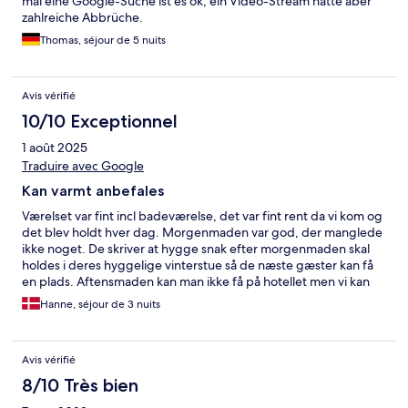
mal eine Google-Suche ist es ok, ein Video-Stream hatte aber
zahlreiche Abbrüche.
Thomas, séjour de 5 nuits
Avis vérifié
10/10 Exceptionnel
1 août 2025
Traduire avec Google
Kan varmt anbefales
Værelset var fint incl badeværelse, det var fint rent da vi kom og
det blev holdt hver dag. Morgenmaden var god, der manglede
ikke noget. De skriver at hygge snak efter morgenmaden skal
holdes i deres hyggelige vinterstue så de næste gæster kan få
en plads. Aftensmaden kan man ikke få på hotellet men vi kan
varmt anbefale Leopold lige ved siden af men husk bord
Hanne, séjour de 3 nuits
bestilling for den er efterspurgt
Avis vérifié
8/10 Très bien