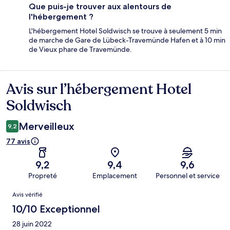
Que puis-je trouver aux alentours de
l'hébergement ?
L'hébergement Hotel Soldwisch se trouve à seulement 5 min
de marche de Gare de Lübeck-Travemünde Hafen et à 10 min
de Vieux phare de Travemünde.
Avis sur l’hébergement Hotel
Avis
Soldwisch
Merveilleux
9,2
77 avis
9,2
9,4
9,6
Propreté
Emplacement
Personnel et service
Avis
Avis vérifié
10/10 Exceptionnel
28 juin 2022