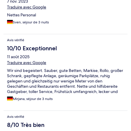
7 nov. 2023
Traduire avec Google
Nettes Personal
Sven, séjour de 3 nuits
Avis vérifié
10/10 Exceptionnel
11 août 2025
Traduire avec Google
Wir sind begeistert. Sauber, gute Betten, Markise, Rollo, großer
Schrank, gepflegte Anlage, geräumige Parkplätze, ruhig
gelegen und gleichzeitig nur wenige Meter von den
Geschäften und Restaurants entfernt. Nette und hilfsbereite
Gastgeber, toller Service, Frühstück umfangreich, lecker und
frisch. Wintergarten, Sonnenterrasse, Terrasse,
Mirjana, séjour de 3 nuits
Getränkeschränke... Ich persönlich mag es: überall
Teppichboden, schluckt ganz viel Geräusche, aber ich weiß, das
viele Menschen damit Probleme haben... Unser Highlight: ganz
Avis vérifié
viele Ablagemöglichkeiten und Haken für das ganze Gedöns,
was man halt so mitschleppt.
8/10 Très bien