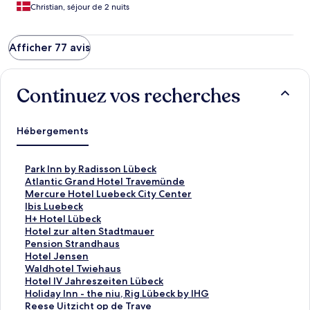
Christian, séjour de 2 nuits
Afficher 77 avis
Continuez vos recherches
Hébergements
L
Park Inn by Radisson Lübeck
i
L
Atlantic Grand Hotel Travemünde
e
i
L
Mercure Hotel Luebeck City Center
n
e
i
L
Ibis Luebeck
o
n
e
i
L
H+ Hotel Lübeck
u
o
n
e
i
L
Hotel zur alten Stadtmauer
v
u
o
n
e
i
L
Pension Strandhaus
r
v
u
o
n
e
i
L
Hotel Jensen
a
r
v
u
o
n
e
i
L
Waldhotel Twiehaus
n
a
r
v
u
o
n
e
i
L
Hotel IV Jahreszeiten Lübeck
t
n
a
r
v
u
o
n
e
i
L
Holiday Inn - the niu, Rig Lübeck by IHG
l
t
n
a
r
v
u
o
n
e
i
L
Reese Uitzicht op de Trave