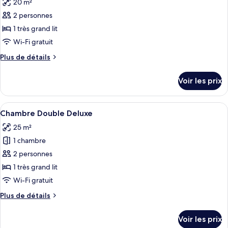
20 m²
les
2 personnes
photos
pour
1 très grand lit
ce
Wi-Fi gratuit
type
Plus
Plus de détails
de
de
chambre :
détails
Voir les prix
sur
Chambre
le
Double
type
Afficher
Une chambre d’hôtel comprenant un lit,
Confort
4
de
Chambre Double Deluxe
toutes
chambre
25 m²
Chambre
les
Double
1 chambre
photos
Confort
pour
2 personnes
ce
1 très grand lit
type
Wi-Fi gratuit
de
Plus
Plus de détails
chambre :
de
Chambre
détails
Voir les prix
sur
Double